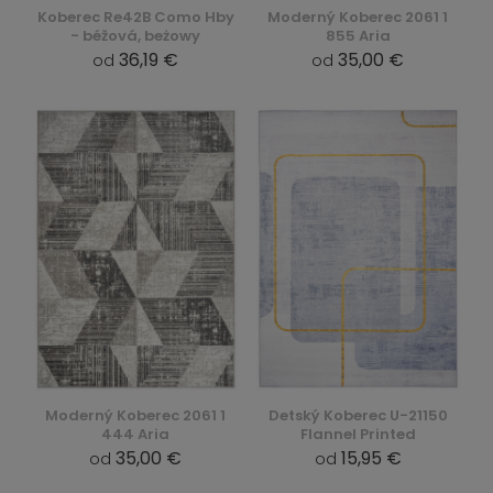
Koberec Re42B Como Hby
Moderný Koberec 2061 1
- béžová, beżowy
855 Aria
36,19 €
35,00 €
od
od
Moderný Koberec 2061 1
Detský Koberec U-21150
444 Aria
Flannel Printed
35,00 €
15,95 €
od
od