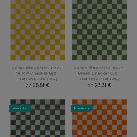
Vonkajší Koberec Um27F
Vonkajší Koberec Um27E
Yellow Checker Gjd -
Green Checker Gjd -
krémová, kremowy
krémová, kremowy
28,81 €
28,81 €
od
od
Novinka
Novinka