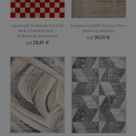
Vonkajší Koberec Um27A
Koberec Ua01F Como Hfw -
Red Checker Gjd -
béžová, beżowy
krémová, kremowy
36,19 €
od
28,81 €
od