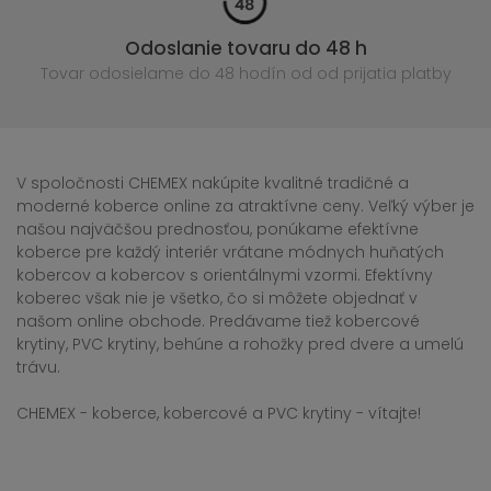
Odoslanie tovaru do 48 h
Tovar odosielame do 48 hodín
od od prijatia platby
V spoločnosti CHEMEX nakúpite kvalitné tradičné a
moderné koberce online za atraktívne ceny. Veľký výber je
našou najväčšou prednosťou, ponúkame efektívne
koberce pre každý interiér vrátane módnych huňatých
kobercov a kobercov s orientálnymi vzormi. Efektívny
koberec však nie je všetko, čo si môžete objednať v
našom online obchode. Predávame tiež kobercové
krytiny, PVC krytiny, behúne a rohožky pred dvere a umelú
trávu.
CHEMEX - koberce, kobercové a PVC krytiny - vítajte!