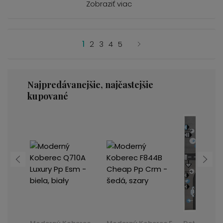
Zobraziť viac
1
2
3
4
5
Najpredávanejšie, najčastejšie
kupované