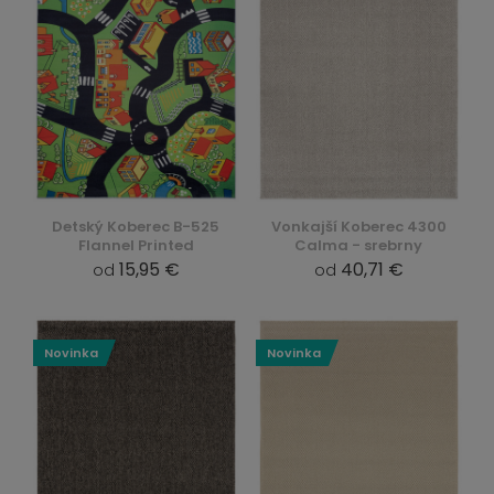
Detský Koberec B-525
Vonkajší Koberec 4300
Flannel Printed
Calma - srebrny
15,95 €
40,71 €
od
od
Novinka
Novinka