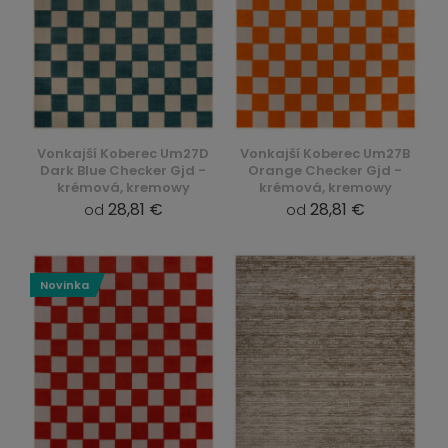
Vonkajší Koberec Um27D
Vonkajší Koberec Um27B
Dark Blue Checker Gjd -
Orange Checker Gjd -
krémová, kremowy
krémová, kremowy
28,81 €
28,81 €
od
od
Novinka