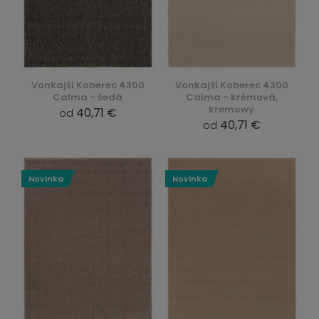
Vonkajší Koberec 4300
Vonkajší Koberec 4300
Calma - šedá
Calma - krémová,
kremowy
40,71 €
od
40,71 €
od
Novinka
Novinka