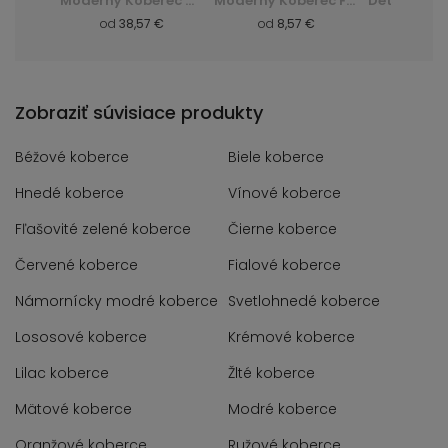
Huňatý Koberec Dark D. Silk - zelená, zielony
Moderný Koberec Q710A Luxury Pp Esm - biela, biały
Moderný Koberec F844B Cheap Pp Crm - šedá, szary
 €
od
38,57 €
od
8,57 €
od
8,
Zobraziť súvisiace produkty
Béžové koberce
Biele koberce
Hnedé koberce
Vínové koberce
Fľašovité zelené koberce
Čierne koberce
Červené koberce
Fialové koberce
Námornícky modré koberce
Svetlohnedé koberce
Lososové koberce
Krémové koberce
Lilac koberce
Žlté koberce
Mätové koberce
Modré koberce
Oranžové koberce
Ružové koberce