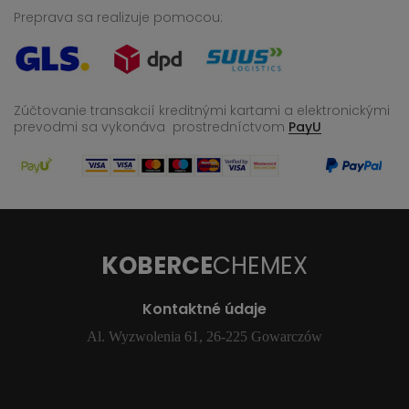
Preprava sa realizuje pomocou:
Zúčtovanie transakcií kreditnými kartami a elektronickými
prevodmi sa vykonáva
prostredníctvom
PayU
KOBERCE
CHEMEX
Kontaktné údaje
Al. Wyzwolenia 61, 26-225 Gowarczów