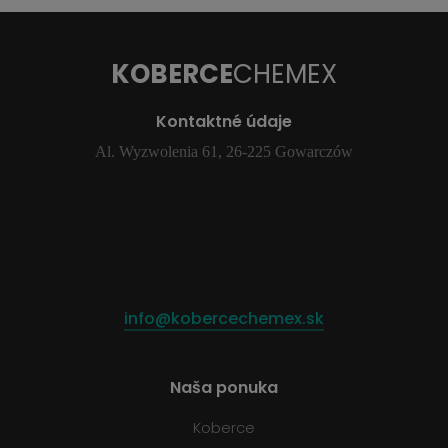
KOBERCE
CHEMEX
Kontaktné údaje
Al. Wyzwolenia 61, 26-225 Gowarczów
info@kobercechemex.sk
Naša ponuka
Koberce