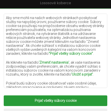
Lososové koberce
Krémové koberce
Lilac koberce
Aby sme mohli na našich webových stránkach poskytovať
služby na najvyššej úrovni, používame súbory cookie. Súbory
Žlté koberce
cookie sa používajú na prispôsobenie obsahu webovej stránky
preferenciám používateľa, na optimalizáciu používania
Mätové koberce
webových stránok, na vytváranie štatistík a na udržiavanie
relácie používateľa webovej stránky. Jednotlivé nastavenia
Modré koberce
súborov cookie môžete zmeniť kliknutím na tlačidlo "Zmeniť
nastavenia". Ak chcete súhlasiť s inštaláciou súborov cookie
Oranžové koberce
všetkých vyššie uvedených kategórií na vašom koncovom
Ružové koberce
zariadení, kliknite na tlačidlo
"Prijať všetky súbory cookie"
.
Šedé koberce
Ak kliknete na tlačidlo
'Zmeniť nastavenia'
, ak vaše nastavenia
zodpovedajú vašim preferenciám, ak chcete vyjadriť súhlas s
Terakotové koberce
inštaláciou súborov cookie na vašom koncovom zariadení v
rozsahu, ktorý si zvolíte, kliknite na tlačidlo
'Uložiť a prijať'
.
Zelené koberce
Zlaté koberce
Pokiaľ budú súbory cookie obsahovať vaše osobné údaje,
základom spracovania je oprávnený záujem správcu
osobných údajov (DYWANYCHEMEX) alebo tretích strán v
podobe poskytovania vysokokvalitných služieb na našej
webovej stránke a marketingových aktivít správcu osobných
Prijať všetky súbory cookie
Copyright 2022
Koberce Chemex.
Všetky práva
údajov a jeho dôveryhodných partnerov.
vyhradené.