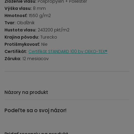
Zloženie vlasu:
Polipropylen + Poliester
Výška vlasu:
8 mm
Hmotnosť:
1550 g/m2
Tvar:
Obdĺžnik
Hustota vlasu:
243200 pkt/m2
Krajina pôvodu:
Turecko
Protišmykovosť:
Nie
Certifikát:
Certifikát STANDARD 100 by OEKO-TEX®
Záruka:
12 mesiacov
Názory na produkt
Podeľte sa o svoj názor!