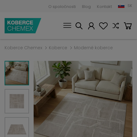
SK
O spoločnosti
Blog
Kontakt
Koberce Chemex
Koberce
Moderné koberce