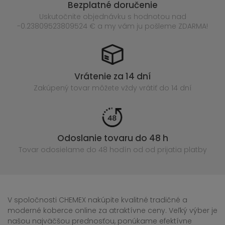
Bezplatné doručenie
Uskutočnite objednávku s hodnotou nad
-0.23809523809524 € a my vám ju pošleme ZDARMA!
Vrátenie za 14 dní
Zakúpený
tovar môžete vždy vrátiť do 14 dní
Odoslanie tovaru do 48 h
Tovar odosielame do 48 hodín
od od prijatia platby
V spoločnosti CHEMEX nakúpite kvalitné tradičné a
moderné koberce online za atraktívne ceny. Veľký výber je
našou najväčšou prednosťou, ponúkame efektívne