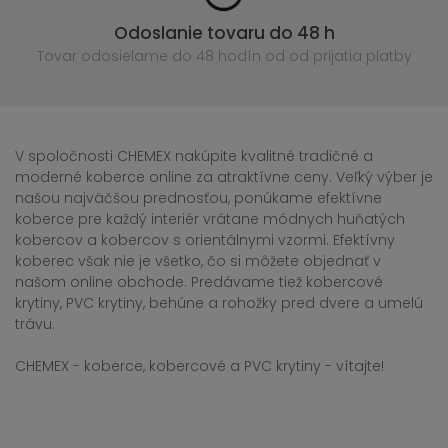
Odoslanie tovaru do 48 h
Tovar odosielame do 48 hodín
od od prijatia platby
V spoločnosti CHEMEX nakúpite kvalitné tradičné a
moderné koberce online za atraktívne ceny. Veľký výber je
našou najväčšou prednosťou, ponúkame efektívne
koberce pre každý interiér vrátane módnych huňatých
kobercov a kobercov s orientálnymi vzormi. Efektívny
koberec však nie je všetko, čo si môžete objednať v
našom online obchode. Predávame tiež kobercové
krytiny, PVC krytiny, behúne a rohožky pred dvere a umelú
trávu.
CHEMEX - koberce, kobercové a PVC krytiny - vítajte!