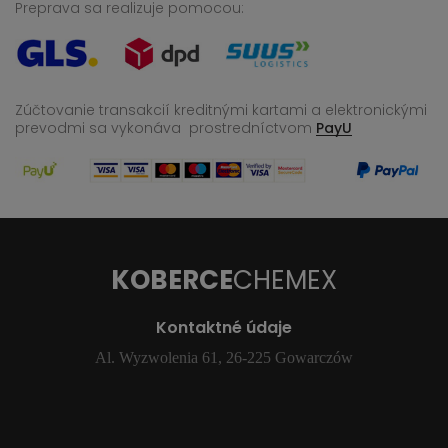
Preprava sa realizuje pomocou:
Zúčtovanie transakcií kreditnými kartami a elektronickými
prevodmi sa vykonáva
prostredníctvom
PayU
KOBERCE
CHEMEX
Kontaktné údaje
Al. Wyzwolenia 61, 26-225 Gowarczów