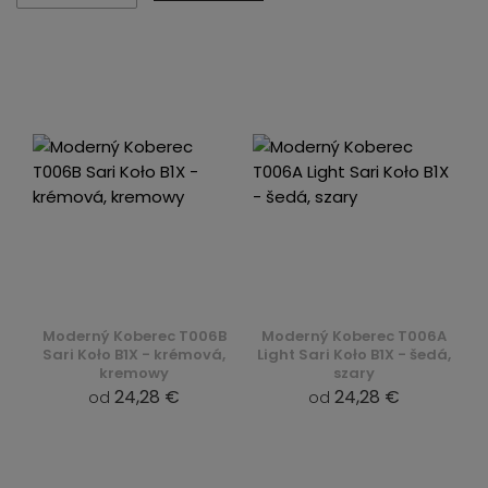
Moderný Koberec T006B
Moderný Koberec T006A
Sari Koło B1X - krémová,
Light Sari Koło B1X - šedá,
kremowy
szary
24,28 €
24,28 €
od
od