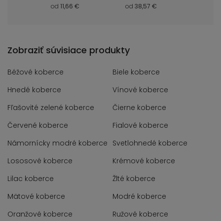
 €
od
11,66 €
od
38,57 €
od
8,
Zobraziť súvisiace produkty
Béžové koberce
Biele koberce
Hnedé koberce
Vínové koberce
Fľašovité zelené koberce
Čierne koberce
Červené koberce
Fialové koberce
Námornícky modré koberce
Svetlohnedé koberce
Lososové koberce
Krémové koberce
Lilac koberce
Žlté koberce
Mätové koberce
Modré koberce
Oranžové koberce
Ružové koberce