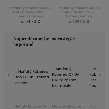
Moderný Koberec 3436A
Moderný Koberec 3436A
Dark Sari Koło 3Ux -
Dark Sari Koło 3Ux -
hnedá, brązowy
béžová, beżowy
54,76 €
24,28 €
od
od
Najpredávanejšie, najčastejšie
kupované
Moderný Koberec K082B Luxury Pp Esm - šedá, szary
Huňatý Koberec Dark D. Silk - zelená, zielony
Moderný Koberec Q710A Luxury Pp Esm - biela, biały