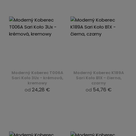
Moderný Koberec T006A
Moderný Koberec K189A
Sari Koło 3Ux - krémová,
Sari Koło B1X - čierna,
kremowy
czarny
24,28 €
54,76 €
od
od