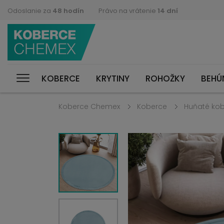
Odoslanie za
48 hodín
Právo na vrátenie
14 dní
KOBERCE
KRYTINY
ROHOŽKY
BEHÚ
Koberce Chemex
Koberce
Huňaté ko