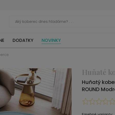
NE
DODATKY
NOVINKY
berce
Huňaté k
Huňatý kobe
ROUND Modr
Farebné varianty: