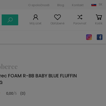
SK
O spoločnosti
Blog
Kontakt
Môj účet
Obľúbené
Porovnať
Košík
oberce
rec FOAM R-BB BABY BLUE FLUFFIN
á
0,00
/5
(0)