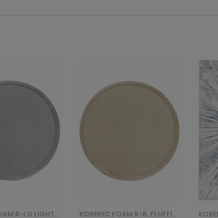
KOBEREC FOAM R-B. FLUFFIN ROUND - BEŻOWY
KOBEREC D149B L.GREY VALLEY - NIEBIESKI
KOBE