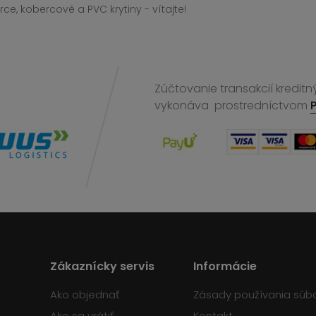
ce, kobercové a PVC krytiny - vítajte!
Zúčtovanie transakcií kreditn
vykonáva
prostredníctvom
Zákaznícky servis
Informácie
Ako objednať
Zásady používania súb
Ako sa vrátiť
Kontakt