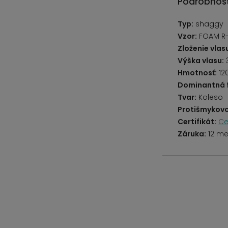
Podrobnost
Typ:
shaggy
Vzor:
FOAM R-
Zloženie vlas
Výška vlasu:
Hmotnosť:
12
Dominantná 
Tvar:
Koleso
Protišmykovo
Certifikát:
Ce
Záruka:
12 me