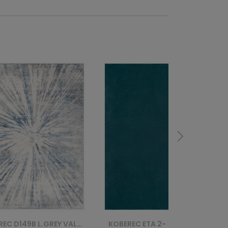
REC ETA 2- - NIEBIESKI
KOBEREC FOAM SQ-BB BABY FLUFFIN SQUARE - NIEBIESKI