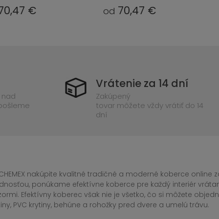
70,47 €
27,85 €
od
Vrátenie za 14 dní
 nad
Zakúpený
 pošleme
tovar môžete vždy vrátiť do 14
dní
CHEMEX nakúpite kvalitné tradičné a moderné koberce online za
dnosťou, ponúkame efektívne koberce pre každý interiér vrá
zormi. Efektívny koberec však nie je všetko, čo si môžete obj
iny, PVC krytiny, behúne a rohožky pred dvere a umelú trávu.