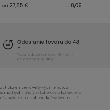
8,09 €
49,05 €
od
od
Odoslanie tovaru do 48
h
Tovar odosielame do 48 hodín
od od prijatia platby
 atraktívne ceny. Veľký výber je našou
tane módnych huňatých kobercov a kobercov s
ednať v našom online obchode. Predávame tiež