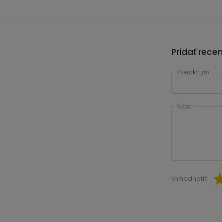
Pridať rece
Pseudónym
Názor
Vyhodnotiť: