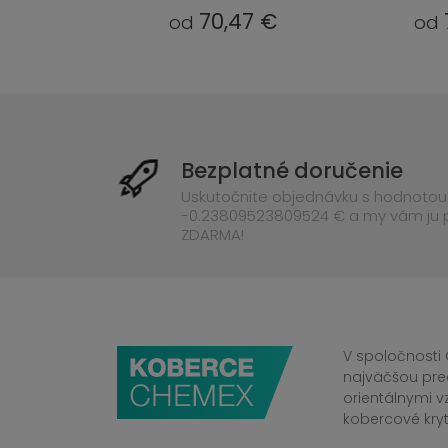
7 €
70,47 €
od
od
Bezplatné doručenie
Uskutočnite objednávku s hodnotou
-0.23809523809524 € a my vám ju
ZDARMA!
V spoločnosti 
najväčšou pre
orientálnymi v
kobercové kryt