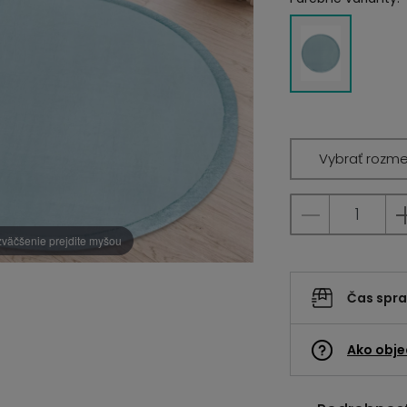
Vybrať rozme
zväčšenie prejdite myšou
Čas spr
Ako obje