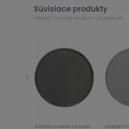
Súvisiace produkty
PRIRADIŤ OSTATNÉ NÁVRHY K OBJEDNÁVKE
KOBEREC FOAM R-LG DARK FLUFFIN ROUND - SZARY
KOBEREC FOAM R-LG LIGHT FLUFFIN ROUND - SZARY