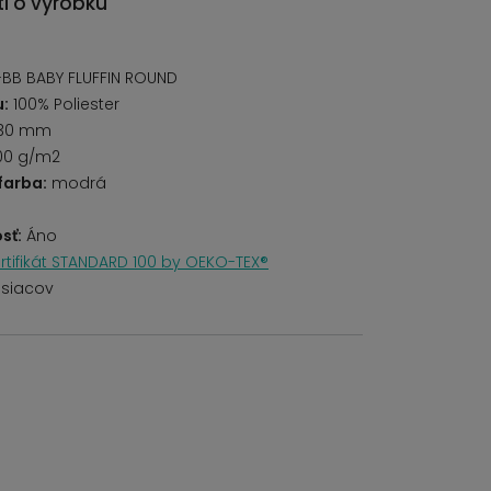
i o výrobku
BB BABY FLUFFIN ROUND
u:
100% Poliester
30 mm
00 g/m2
farba:
modrá
sť:
Áno
rtifikát STANDARD 100 by OEKO-TEX®
siacov