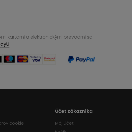
ými kartami a elektronickými prevodmi sa
PayU
Účet zákazníka
orov cookie
Môj účet
Košík