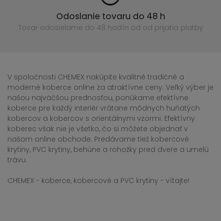
Odoslanie tovaru do 48 h
Tovar odosielame do 48 hodín
od od prijatia platby
V spoločnosti CHEMEX nakúpite kvalitné tradičné a
moderné koberce online za atraktívne ceny. Veľký výber je
našou najväčšou prednosťou, ponúkame efektívne
koberce pre každý interiér vrátane módnych huňatých
kobercov a kobercov s orientálnymi vzormi. Efektívny
koberec však nie je všetko, čo si môžete objednať v
našom online obchode. Predávame tiež kobercové
krytiny, PVC krytiny, behúne a rohožky pred dvere a umelú
trávu.
CHEMEX - koberce, kobercové a PVC krytiny - vítajte!