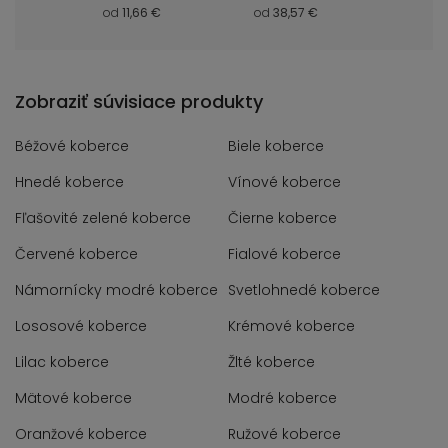
 €
od
38,57 €
od
8,57 €
od
8,
Zobraziť súvisiace produkty
Béžové koberce
Biele koberce
Hnedé koberce
Vínové koberce
Fľašovité zelené koberce
Čierne koberce
Červené koberce
Fialové koberce
Námornícky modré koberce
Svetlohnedé koberce
Lososové koberce
Krémové koberce
Lilac koberce
Žlté koberce
Mätové koberce
Modré koberce
Oranžové koberce
Ružové koberce