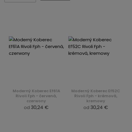
Moderný Koberec Ef61A
Moderný Koberec Ef52C
Rivoli Fph - červená,
Rivoli Fph - krémová,
czerwony
kremowy
30,24 €
30,24 €
od
od