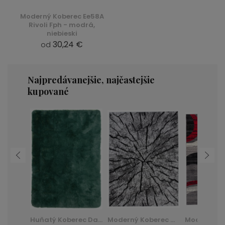
Moderný Koberec Ee58A
Rivoli Fph - modrá,
niebieski
30,24 €
od
Najpredávanejšie, najčastejšie
kupované
Huňatý Koberec Dark D. Silk - zelená, zielony
Moderný Koberec Q710A Luxury Pp Esm - biela, biały
Moderný Koberec F844B Cheap Pp Crm - šedá, szary