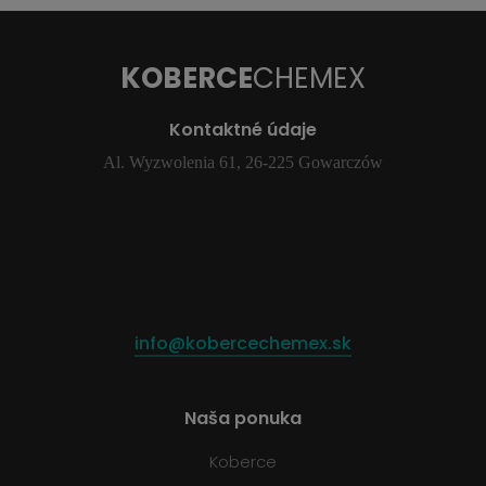
KOBERCE
CHEMEX
Kontaktné údaje
Al. Wyzwolenia 61, 26-225 Gowarczów
info@kobercechemex.sk
Naša ponuka
Koberce