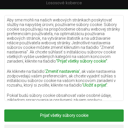
Lososové koberce
Krémové koberce
Lilac koberce
Aby sme mohli na našich webových stránkach poskytovať
služby na najvyššej úrovni, používame súbory cookie. Súbory
Žlté koberce
cookie sa používajú na prispôsobenie obsahu webovej stránky
preferenciám používateľa, na optimalizáciu používania
Mätové koberce
webových stránok, na vytváranie štatistík a na udržiavanie
relácie používateľa webovej stránky. Jednotlivé nastavenia
Modré koberce
súborov cookie môžete zmeniť kliknutím na tlačidlo "Zmeniť
nastavenia". Ak chcete súhlasiť s inštaláciou súborov cookie
Oranžové koberce
všetkých vyššie uvedených kategórií na vašom koncovom
Ružové koberce
zariadení, kliknite na tlačidlo
"Prijať všetky súbory cookie"
.
Šedé koberce
Ak kliknete na tlačidlo
'Zmeniť nastavenia'
, ak vaše nastavenia
zodpovedajú vašim preferenciám, ak chcete vyjadriť súhlas s
Terakotové koberce
inštaláciou súborov cookie na vašom koncovom zariadení v
rozsahu, ktorý si zvolíte, kliknite na tlačidlo
'Uložiť a prijať'
.
Zelené koberce
Zlaté koberce
Pokiaľ budú súbory cookie obsahovať vaše osobné údaje,
základom spracovania je oprávnený záujem správcu
osobných údajov (DYWANYCHEMEX) alebo tretích strán v
podobe poskytovania vysokokvalitných služieb na našej
webovej stránke a marketingových aktivít správcu osobných
Prijať všetky súbory cookie
Copyright 2022
Koberce Chemex.
Všetky práva
údajov a jeho dôveryhodných partnerov.
vyhradené.