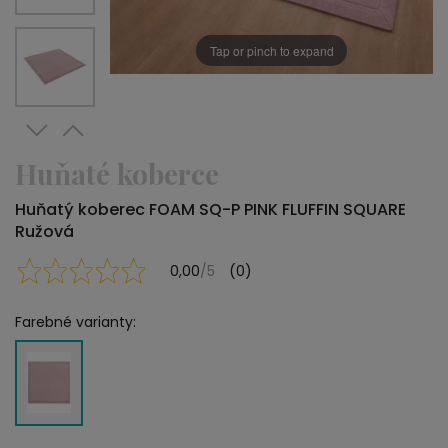
Tap or pinch to expand
Huňaté koberce
Huňatý koberec FOAM SQ-P PINK FLUFFIN SQUARE
Ružová
0,00
/5
(0)
Farebné varianty: