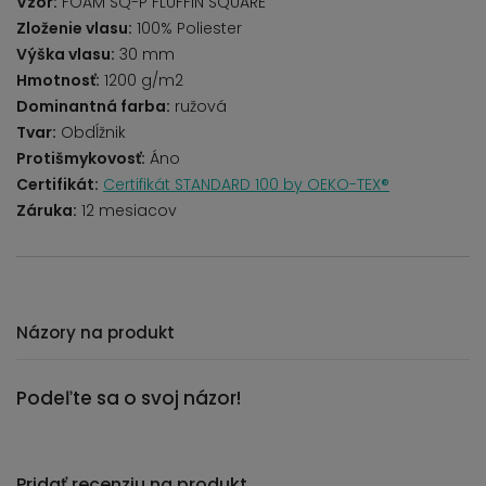
Vzor:
FOAM SQ-P FLUFFIN SQUARE
Zloženie vlasu:
100% Poliester
Výška vlasu:
30 mm
Hmotnosť:
1200 g/m2
Dominantná farba:
ružová
Tvar:
Obdĺžnik
Protišmykovosť:
Áno
Certifikát:
Certifikát STANDARD 100 by OEKO-TEX®
Záruka:
12 mesiacov
Názory na produkt
Podeľte sa o svoj názor!
Pridať recenziu na produkt