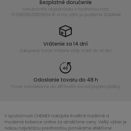
Bezplatné doručenie
Uskutočnite objednávku s hodnotou nad
-0.23809523809524 € a my vám ju pošleme ZDARMA!
Vrátenie za 14 dní
Zakúpený
tovar môžete vždy vrátiť do 14 dní
Odoslanie tovaru do 48 h
Tovar odosielame do 48 hodín
od od prijatia platby
V spoločnosti CHEMEX nakúpite kvalitné tradičné a
moderné koberce online za atraktívne ceny. Veľký výber je
našou najväčšou prednosťou, ponúkame efektívne