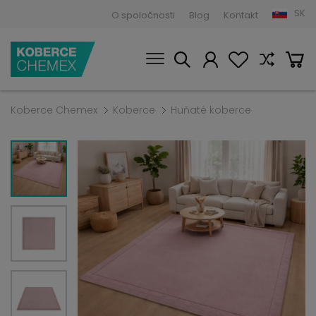
SK
O spoločnosti
Blog
Kontakt
Koberce Chemex
Koberce
Huňaté koberce