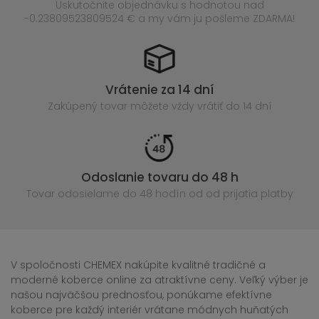
Uskutočnite objednávku s hodnotou nad
-0.23809523809524 € a my vám ju pošleme ZDARMA!
Vrátenie za 14 dní
Zakúpený
tovar môžete vždy vrátiť do 14 dní
Odoslanie tovaru do 48 h
Tovar odosielame do 48 hodín
od od prijatia platby
V spoločnosti CHEMEX nakúpite kvalitné tradičné a
moderné koberce online za atraktívne ceny. Veľký výber je
našou najväčšou prednosťou, ponúkame efektívne
koberce pre každý interiér vrátane módnych huňatých