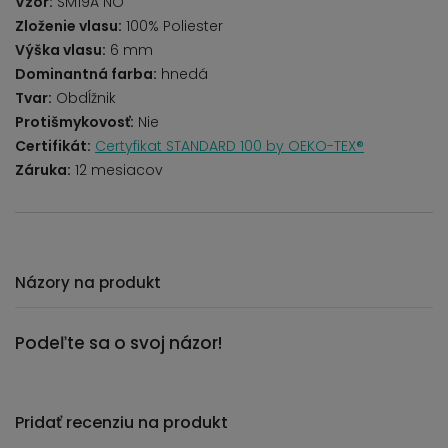
Vzor:
SM19A NO
Zloženie vlasu:
100% Poliester
Výška vlasu:
6 mm
Dominantná farba:
hnedá
Tvar:
Obdĺžnik
Protišmykovosť:
Nie
Certifikát:
Certyfikat STANDARD 100 by OEKO-TEX®
Záruka:
12 mesiacov
Názory na produkt
Podeľte sa o svoj názor!
Pridať recenziu na produkt