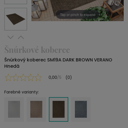
Tap or pinch to expand
Šnúrkové koberce
Šnúrkový koberec SM19A DARK BROWN VERANO
Hnedá
0,00
/5
(0)
Farebné varianty: