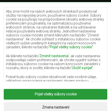
Krémové koberce
Lilac koberce
Aby sme mohli na našich webových stránkach poskytovať
služby na najvyššej úrovni, používame súbory cookie. Súbory
Žlté koberce
cookie sa používajú na prispôsobenie obsahu webovej stránky
preferenciám používateľa, na optimalizáciu používania
Mätové koberce
webových stránok, na vytváranie štatistík a na udržiavanie
relácie používateľa webovej stránky. Jednotlivé nastavenia
Modré koberce
súborov cookie môžete zmeniť kliknutím na tlačidlo "Zmeniť
nastavenia". Ak chcete súhlasiť s inštaláciou súborov cookie
Oranžové koberce
všetkých vyššie uvedených kategórií na vašom koncovom
Ružové koberce
zariadení, kliknite na tlačidlo
"Prijať všetky súbory cookie"
.
Šedé koberce
Ak kliknete na tlačidlo
'Zmeniť nastavenia'
, ak vaše nastavenia
zodpovedajú vašim preferenciám, ak chcete vyjadriť súhlas s
Terakotové koberce
inštaláciou súborov cookie na vašom koncovom zariadení v
rozsahu, ktorý si zvolíte, kliknite na tlačidlo
'Uložiť a prijať'
.
Zelené koberce
Zlaté koberce
Pokiaľ budú súbory cookie obsahovať vaše osobné údaje,
základom spracovania je oprávnený záujem správcu
osobných údajov (DYWANYCHEMEX) alebo tretích strán v
podobe poskytovania vysokokvalitných služieb na našej
webovej stránke a marketingových aktivít správcu osobných
Prijať všetky súbory cookie
Copyright 2022
Koberce Chemex.
Všetky práva
údajov a jeho dôveryhodných partnerov.
vyhradené.
Viac informácií o súboroch cookie a spracovaní osobných
Realizácia:
www.dimax.pl
Zmena nastavení
údajov nájdete v
Zásadách ochrany osobných údajov
.