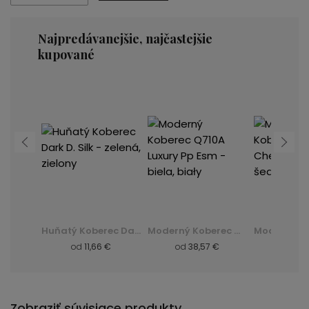
Najpredávanejšie, najčastejšie
kupované
Moderný Koberec K082B Luxury Pp Esm - šedá, szary
Huňatý Koberec Dark D. Silk - zelená, zielony
Moderný Koberec Q710A Luxury Pp Esm - biela, biały
 €
od
11,66 €
od
38,57 €
od
8,
Zobraziť súvisiace produkty