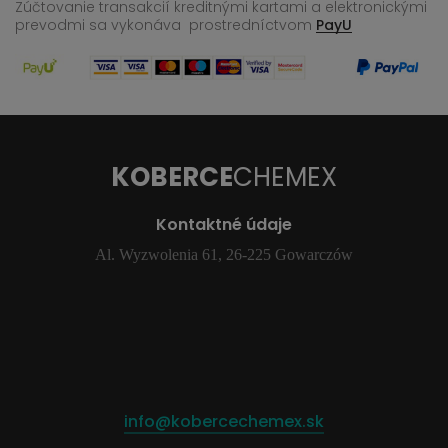
Zúčtovanie transakcií kreditnými kartami a elektronickými
prevodmi sa vykonáva
prostredníctvom
PayU
KOBERCE
CHEMEX
Kontaktné údaje
Al. Wyzwolenia 61, 26-225 Gowarczów
info@kobercechemex.sk