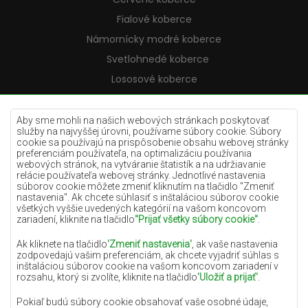
Fialové koberce
Námornícky modré koberce
Svetlohnedé koberce
Lososové koberce
Krémové koberce
Lilac koberce
Aby sme mohli na našich webových stránkach poskytovať
služby na najvyššej úrovni, používame súbory cookie. Súbory
Žlté koberce
cookie sa používajú na prispôsobenie obsahu webovej stránky
preferenciám používateľa, na optimalizáciu používania
Mätové koberce
webových stránok, na vytváranie štatistík a na udržiavanie
relácie používateľa webovej stránky. Jednotlivé nastavenia
Modré koberce
súborov cookie môžete zmeniť kliknutím na tlačidlo "Zmeniť
nastavenia". Ak chcete súhlasiť s inštaláciou súborov cookie
Oranžové koberce
všetkých vyššie uvedených kategórií na vašom koncovom
Ružové koberce
zariadení, kliknite na tlačidlo
"Prijať všetky súbory cookie"
.
Šedé koberce
Ak kliknete na tlačidlo
'Zmeniť nastavenia'
, ak vaše nastavenia
zodpovedajú vašim preferenciám, ak chcete vyjadriť súhlas s
Terakotové koberce
inštaláciou súborov cookie na vašom koncovom zariadení v
rozsahu, ktorý si zvolíte, kliknite na tlačidlo
'Uložiť a prijať'
.
Zelené koberce
Zlaté koberce
Pokiaľ budú súbory cookie obsahovať vaše osobné údaje,