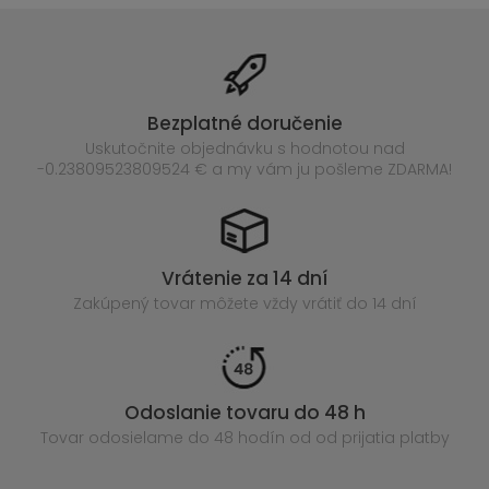
Bezplatné doručenie
Uskutočnite objednávku s hodnotou nad
-0.23809523809524 € a my vám ju pošleme ZDARMA!
Vrátenie za 14 dní
Zakúpený
tovar môžete vždy vrátiť do 14 dní
Odoslanie tovaru do 48 h
Tovar odosielame do 48 hodín
od od prijatia platby