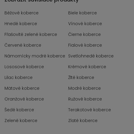
Béžové koberce
Biele koberce
Hnedé koberce
Vínové koberce
Fľašovité zelené koberce
Čierne koberce
Červené koberce
Fialové koberce
Námornícky modré koberce
Svetlohnedé koberce
Lososové koberce
Krémové koberce
Lilac koberce
Žlté koberce
Mätové koberce
Modré koberce
Oranžové koberce
Ružové koberce
Šedé koberce
Terakotové koberce
Zelené koberce
Zlaté koberce