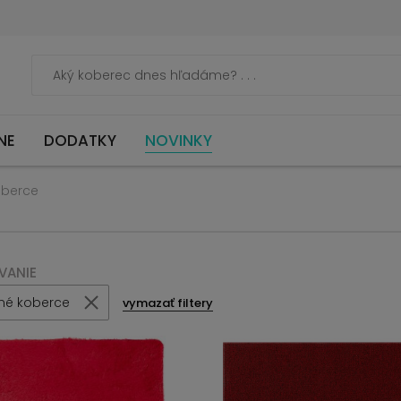
NE
DODATKY
NOVINKY
oberce
VANIE
né koberce
vymazať filtery