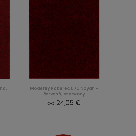
ená,
Moderný Koberec 070 Noyan -
červená, czerwony
24,05 €
od