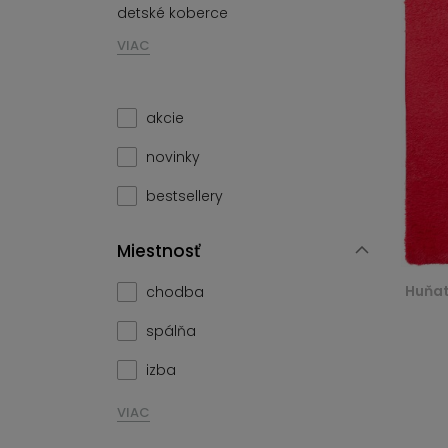
detské koberce
VIAC
akcie
novinky
bestsellery
Miestnosť
Huňat
chodba
spálňa
izba
VIAC