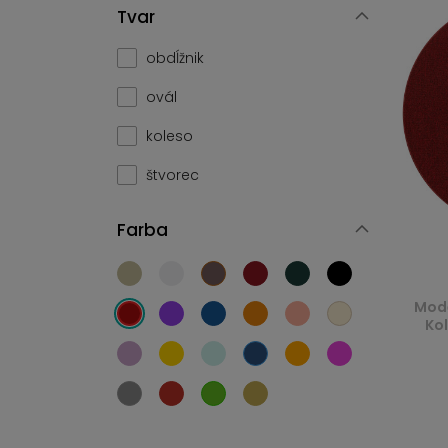
Tvar
obdĺžnik
ovál
koleso
štvorec
Farba
Mode
Kol