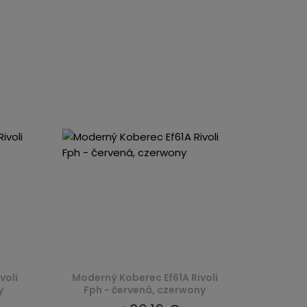
voli
Moderný Koberec Ef61A Rivoli
y
Fph - červená, czerwony