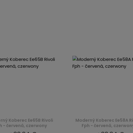
ný Koberec Ee65B Rivoli
Moderný Koberec Ee58A Ri
h - červená, czerwony
Fph - červená, czerwon