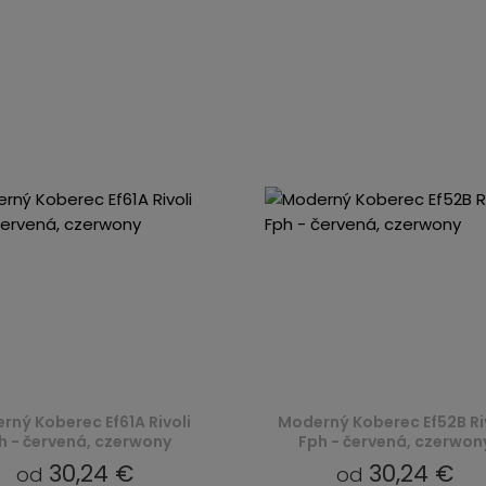
rný Koberec Ef61A Rivoli
Moderný Koberec Ef52B Ri
h - červená, czerwony
Fph - červená, czerwon
30,24 €
30,24 €
od
od