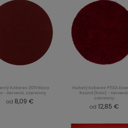
rný Koberec 3011 Nizza
Huňatý Koberec P113A Ess
o - červená, czerwony
Round (Koło) - červená
czerwony
8,09 €
od
12,85 €
od