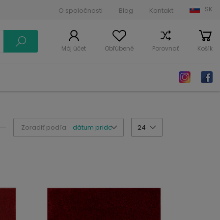
SK
O spoločnosti
Blog
Kontakt
Môj účet
Obľúbené
Porovnať
Košík
Zoradiť podľa:
dátum pridania
24