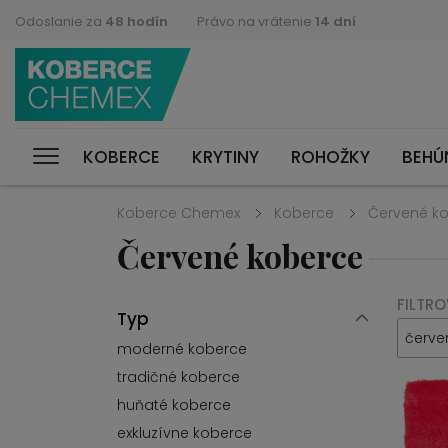
Odoslanie za
48 hodín
Právo na vrátenie
14 dní
KOBERCE
KRYTINY
ROHOŽKY
BEHÚ
Koberce Chemex
Koberce
Červené k
Červené koberce
FILTRO
Typ
červe
moderné koberce
tradičné koberce
huňaté koberce
exkluzívne koberce