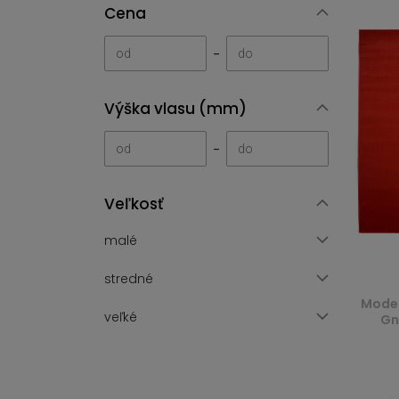
Cena
-
Výška vlasu (mm)
-
Veľkosť
malé
stredné
Moder
veľké
Gn