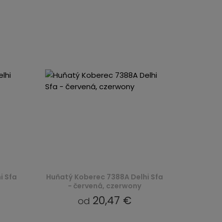
i Sfa
Huňatý Koberec 7388A Delhi Sfa
- červená, czerwony
20,47 €
od