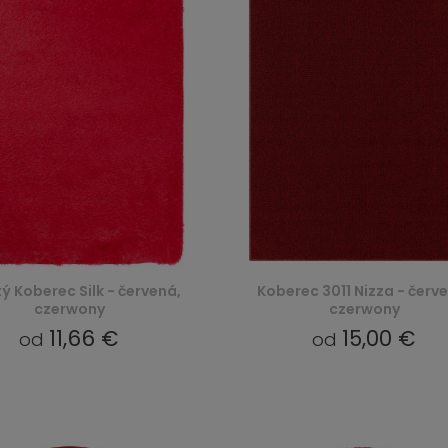
ý Koberec Silk - červená,
Koberec 3011 Nizza - červ
czerwony
czerwony
11,66 €
15,00 €
od
od