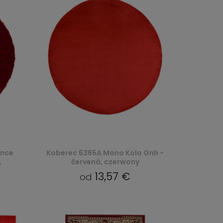
ence
Koberec 6365A Mono Kolo Gnh -
,
červená, czerwony
13,57 €
od