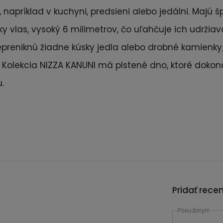
napríklad v kuchyni, predsieni alebo jedálni. Majú 
 vlas, vysoký 6 milimetrov, čo uľahčuje ich udržiavan
epreniknú žiadne kúsky jedla alebo drobné kamienky/
olekcia NIZZA KANUNI má plstené dno, ktoré dokonal
u.
Pridať rece
Pseudónym