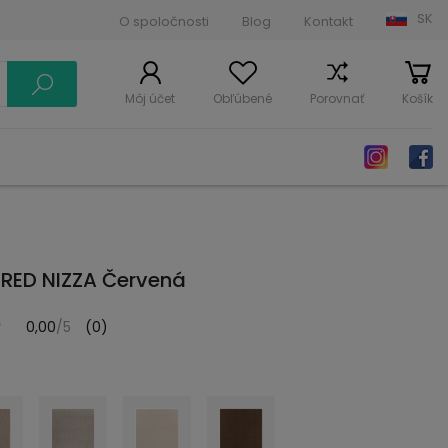
SK
O spoločnosti
Blog
Kontakt
Môj účet
Obľúbené
Porovnať
Košík
 RED NIZZA Červená
0,00
/5
(0)