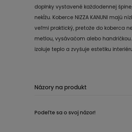
doplnky vystavené každodennej špine, 
nekĺžu. Koberce NIZZA KANUNI majú nízky
veľmi praktický, pretože do koberca n
metlou, vysávačom alebo handričkou. K
izoluje teplo a zvyšuje estetiku interiér
Názory na produkt
Podeľte sa o svoj názor!