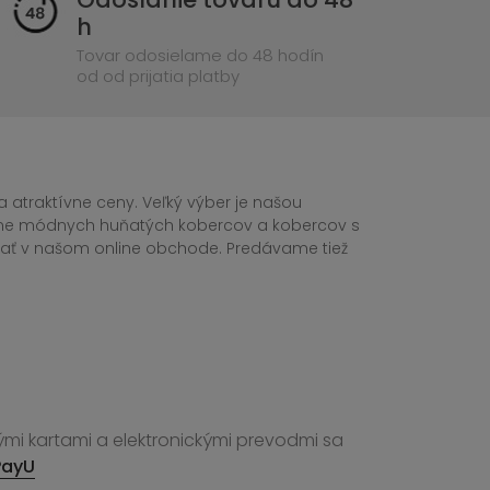
h
Tovar odosielame do 48 hodín
od od prijatia platby
 atraktívne ceny. Veľký výber je našou
tane módnych huňatých kobercov a kobercov s
ednať v našom online obchode. Predávame tiež
ými kartami a elektronickými prevodmi sa
PayU