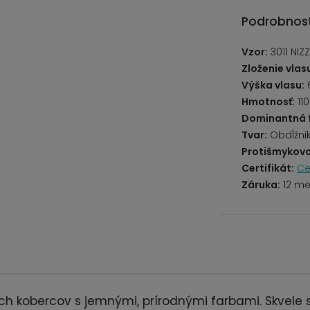
Podrobnost
Vzor:
3011 NIZ
Zloženie vlas
Výška vlasu:
Hmotnosť:
11
Dominantná 
Tvar:
Obdĺžni
Protišmykovo
Certifikát:
Ce
Záruka:
12 me
ch kobercov s jemnými, prírodnými farbami. Skvele s