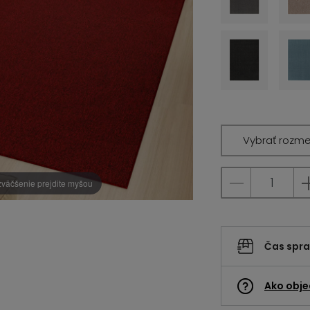
Vybrať rozme
zväčšenie prejdite myšou
Čas spr
Ako obje