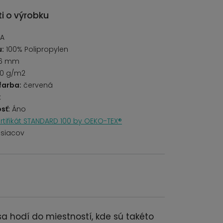
i o výrobku
ZA
u:
100% Polipropylen
6 mm
00 g/m2
farba:
červená
k
sť:
Áno
rtifikát STANDARD 100 by OEKO-TEX®
siacov
a hodí do miestností, kde sú takéto