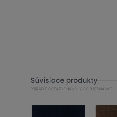
Súvisiace produkty
PRIRADIŤ OSTATNÉ NÁVRHY K OBJEDNÁVKE