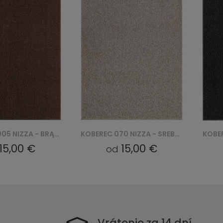
KOBEREC 070 NIZZA - SREBRNY
KOBEREC 3006 NIZZA - CZARNY
15,00 €
15,00 €
d
od
Vrátenie za 14 dní