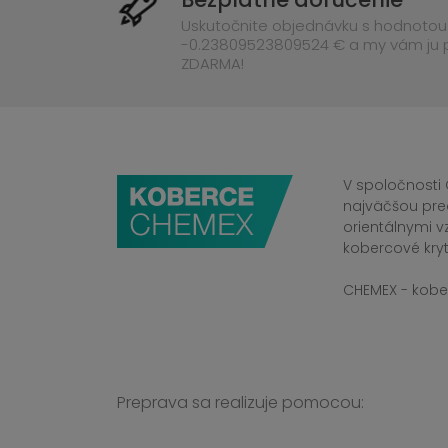
Uskutočnite objednávku s hodnotou
-0.23809523809524 € a my vám ju
ZDARMA!
V spoločnosti 
najväčšou pre
orientálnymi v
kobercové kryt
CHEMEX - kober
Preprava sa realizuje pomocou: