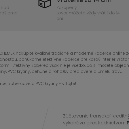
 nad
Zakúpený
 pošleme
tovar môžete vždy vrátiť do 14
dní
CHEMEX nakúpite kvalitné tradičné a moderné koberce online za
dnosťou, ponúkame efektívne koberce pre každý interiér vrá
zormi. Efektívny koberec však nie je všetko, čo si môžete obj
iny, PVC krytiny, behúne a rohožky pred dvere a umelú trávu.
ce, kobercové a PVC krytiny - vítajte!
Zúčtovanie transakcií kreditn
vykonáva
prostredníctvom