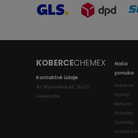
KOBERCE
CHEMEX
Naša
ponuka
Kontaktné údaje
Koberce
Al. Wyzwolenia 61, 26-225
Krytiny
Gowarczów
Behúne
Rohožky
Dodatky
Umelá trá