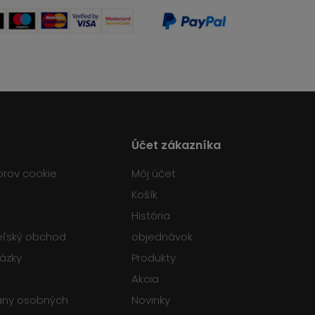
Účet zákazníka
orov cookie
Môj účet
Košík
História
teľský obchod
objednávok
tázky
Produkty
Akcia
any osobných
Novinky