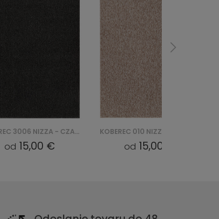
KOBEREC 010 NIZZA - BEŻOWY
KOBEREC 180 NIZZA - KREMOWY
15,00 €
15,00 €
od
od
Odoslanie tovaru do 48