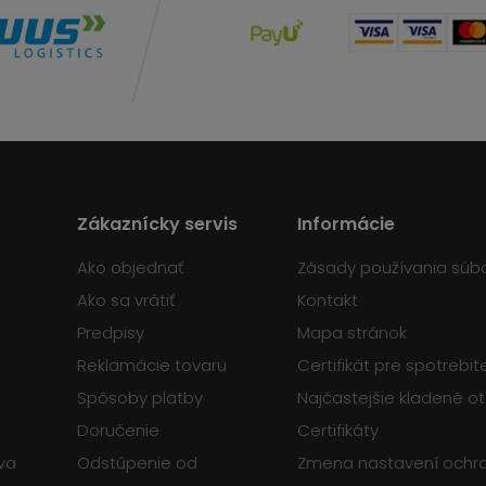
Zákaznícky servis
Informácie
Ako objednať
Zásady používania súb
Ako sa vrátiť
Kontakt
Predpisy
Mapa stránok
Reklamácie tovaru
Certifikát pre spotrebi
Spôsoby platby
Najčastejšie kladené o
Doručenie
Certifikáty
va
Odstúpenie od
Zmena nastavení ochr