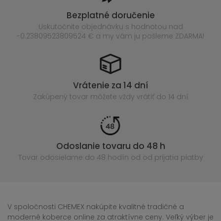
Bezplatné doručenie
Uskutočnite objednávku s hodnotou nad
-0.23809523809524 € a my vám ju pošleme ZDARMA!
Vrátenie za 14 dní
Zakúpený
tovar môžete vždy vrátiť do 14 dní
Odoslanie tovaru do 48 h
Tovar odosielame do 48 hodín
od od prijatia platby
V spoločnosti CHEMEX nakúpite kvalitné tradičné a
moderné koberce online za atraktívne ceny. Veľký výber je