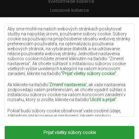
Svetlohnedé koberce
Lososové koberce
Krémové koberce
Lilac koberce
Aby sme mohli na našich webových stránkach poskytovať
služby na najvyššej úrovni, používame súbory cookie. Súbory
Žlté koberce
cookie sa používajú na prispôsobenie obsahu webovej stránky
preferenciám používateľa, na optimalizáciu používania
Mätové koberce
webových stránok, na vytváranie štatistík a na udržiavanie
relácie používateľa webovej stránky. Jednotlivé nastavenia
Modré koberce
súborov cookie môžete zmeniť kliknutím na tlačidlo "Zmeniť
nastavenia". Ak chcete súhlasiť s inštaláciou súborov cookie
Oranžové koberce
všetkých vyššie uvedených kategórií na vašom koncovom
Ružové koberce
zariadení, kliknite na tlačidlo
"Prijať všetky súbory cookie"
.
Šedé koberce
Ak kliknete na tlačidlo
'Zmeniť nastavenia'
, ak vaše nastavenia
zodpovedajú vašim preferenciám, ak chcete vyjadriť súhlas s
Terakotové koberce
inštaláciou súborov cookie na vašom koncovom zariadení v
rozsahu, ktorý si zvolíte, kliknite na tlačidlo
'Uložiť a prijať'
.
Zelené koberce
Zlaté koberce
Pokiaľ budú súbory cookie obsahovať vaše osobné údaje,
základom spracovania je oprávnený záujem správcu
osobných údajov (DYWANYCHEMEX) alebo tretích strán v
podobe poskytovania vysokokvalitných služieb na našej
webovej stránke a marketingových aktivít správcu osobných
Prijať všetky súbory cookie
Copyright 2022
Koberce Chemex.
Všetky práva
údajov a jeho dôveryhodných partnerov.