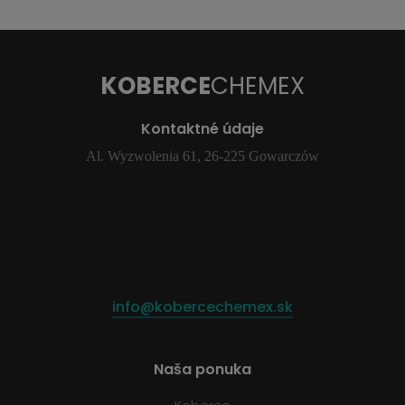
KOBERCE
CHEMEX
Kontaktné údaje
Al. Wyzwolenia 61, 26-225 Gowarczów
info@kobercechemex.sk
Naša ponuka