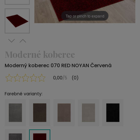
Tap or pinch to expand
Moderné koberce
Moderný koberec 070 RED NOYAN Červená
0,00
/5
(0)
Farebné varianty: