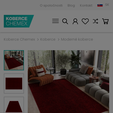
SK
O spoločnosti
Blog
Kontakt
Koberce Chemex
Koberce
Moderné koberce