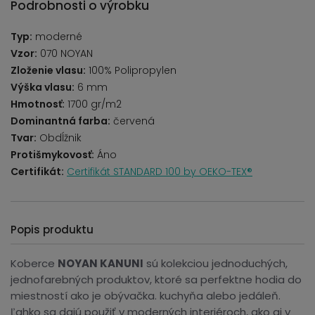
Podrobnosti o výrobku
Typ:
moderné
Vzor:
070 NOYAN
Zloženie vlasu:
100% Polipropylen
Výška vlasu:
6 mm
Hmotnosť:
1700 gr/m2
Dominantná farba:
červená
Tvar:
Obdĺžnik
Protišmykovosť:
Áno
Certifikát:
Certifikát STANDARD 100 by OEKO-TEX®
Popis produktu
Koberce
NOYAN KANUNI
sú kolekciou jednoduchých,
jednofarebných produktov, ktoré sa perfektne hodia do
miestností ako je obývačka. kuchyňa alebo jedáleň.
Ľahko sa dajú použiť v moderných interiéroch, ako aj v