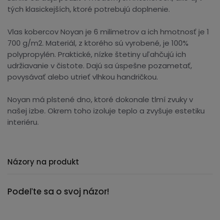
tých klasickejších, ktoré potrebujú doplnenie.
Vlas kobercov Noyan je 6 milimetrov a ich hmotnosť je 1
700 g/m2. Materiál, z ktorého sú vyrobené, je 100%
polypropylén. Praktické, nízke štetiny uľahčujú ich
udržiavanie v čistote. Dajú sa úspešne pozametať,
povysávať alebo utrieť vlhkou handričkou.
Noyan má plstené dno, ktoré dokonale tlmí zvuky v
našej izbe. Okrem toho izoluje teplo a zvyšuje estetiku
interiéru.
Názory na produkt
Podeľte sa o svoj názor!