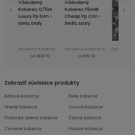
Huňatý Koberec Dark D. Silk - zelená, zielony
Moderný Koberec Q710A Luxury Pp Esm - biela, biały
Moderný Koberec F844B Cheap Pp Crm - šedá, szary
 €
od
38,57 €
od
8,57 €
od
8,
Zobraziť súvisiace produkty
Béžové koberce
Biele koberce
Hnedé koberce
Vínové koberce
Fľašovité zelené koberce
Čierne koberce
Červené koberce
Fialové koberce