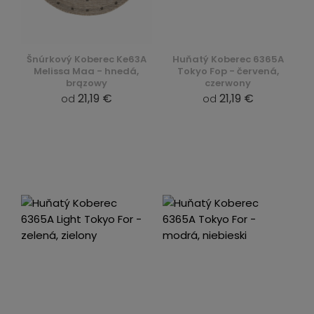
Šnúrkový Koberec Ke63A
Huňatý Koberec 6365A
Melissa Maa - hnedá,
Tokyo Fop - červená,
brązowy
czerwony
21,19 €
21,19 €
od
od