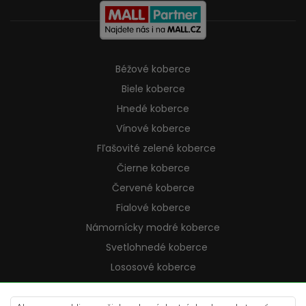
Béžové koberce
Biele koberce
Hnedé koberce
Vínové koberce
Fľašovité zelené koberce
Čierne koberce
Červené koberce
Fialové koberce
Námornícky modré koberce
Svetlohnedé koberce
Lososové koberce
Krémové koberce