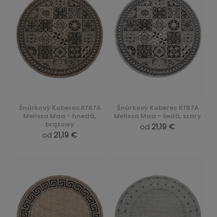
Šnúrkový Koberec Kf87A
Šnúrkový Koberec Kf87A
Melissa Maa - hnedá,
Melissa Maa - šedá, szary
brązowy
21,19 €
od
21,19 €
od