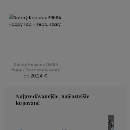
Detský Koberec E669A
Happy Fba - šedá, szary
20,24 €
od
Najpredávanejšie, najčastejšie
kupované