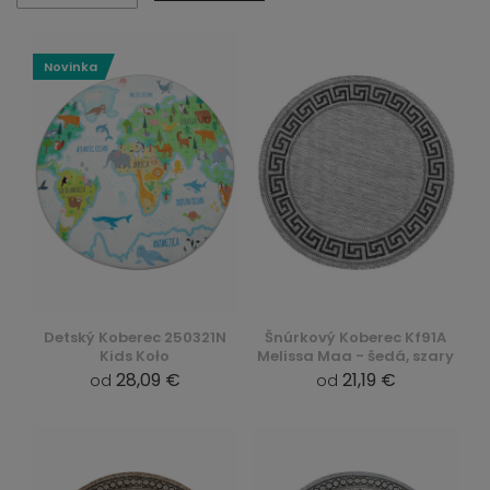
Novinka
Detský Koberec 250321N
Šnúrkový Koberec Kf91A
Kids Koło
Melissa Maa - šedá, szary
28,09 €
21,19 €
od
od