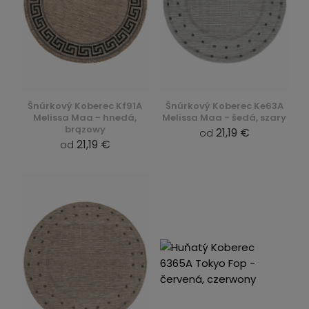
Šnúrkový Koberec Kf91A
Šnúrkový Koberec Ke63A
Melissa Maa - hnedá,
Melissa Maa - šedá, szary
brązowy
21,19 €
od
21,19 €
od