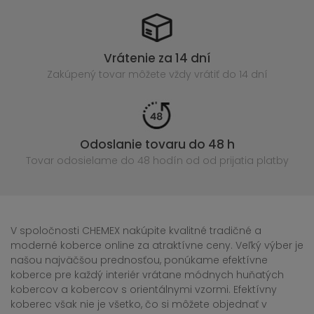
Vrátenie za 14 dní
Zakúpený
tovar môžete vždy vrátiť do 14 dní
Odoslanie tovaru do 48 h
Tovar odosielame do 48 hodín
od od prijatia platby
V spoločnosti CHEMEX nakúpite kvalitné tradičné a
moderné koberce online za atraktívne ceny. Veľký výber je
našou najväčšou prednosťou, ponúkame efektívne
koberce pre každý interiér vrátane módnych huňatých
kobercov a kobercov s orientálnymi vzormi. Efektívny
koberec však nie je všetko, čo si môžete objednať v