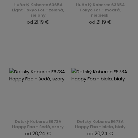
Huňatý Koberec 6365A
Huňatý Koberec 6365A
Light Tokyo For - zelená,
Tokyo For - modrá,
zielony
niebieski
21,19 €
21,19 €
od
od
Detský Koberec E673A
Detský Koberec E673A
Happy Fba - šedá, szary
Happy Fba - biela, biały
20,24 €
20,24 €
od
od