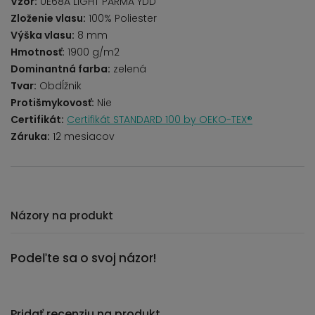
Vzor:
UE68A LIGHT PARMA YDD
Zloženie vlasu:
100% Poliester
Výška vlasu:
8 mm
Hmotnosť:
1900 g/m2
Dominantná farba:
zelená
Tvar:
Obdĺžnik
Protišmykovosť:
Nie
Certifikát:
Certifikát STANDARD 100 by OEKO-TEX®
Záruka:
12 mesiacov
Názory na produkt
Podeľte sa o svoj názor!
Pridať recenziu na produkt