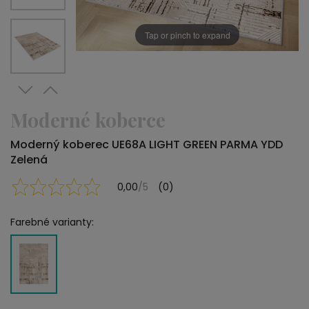
Tap or pinch to expand
Moderné koberce
Moderný koberec UE68A LIGHT GREEN PARMA YDD
Zelená
0,00
/5
(0)
Farebné varianty: