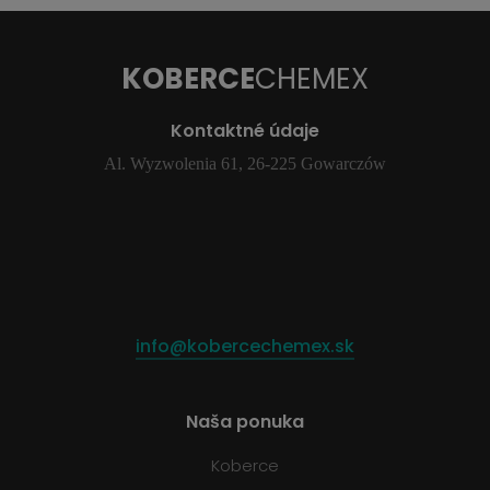
KOBERCE
CHEMEX
Kontaktné údaje
Al. Wyzwolenia 61, 26-225 Gowarczów
info@kobercechemex.sk
Naša ponuka
Koberce