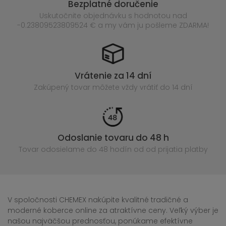
Bezplatné doručenie
Uskutočnite objednávku s hodnotou nad
-0.23809523809524 € a my vám ju pošleme ZDARMA!
Vrátenie za 14 dní
Zakúpený
tovar môžete vždy vrátiť do 14 dní
Odoslanie tovaru do 48 h
Tovar odosielame do 48 hodín
od od prijatia platby
V spoločnosti CHEMEX nakúpite kvalitné tradičné a
moderné koberce online za atraktívne ceny. Veľký výber je
našou najväčšou prednosťou, ponúkame efektívne