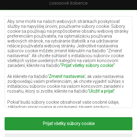
Lososové koberce
Krémové koberce
Lilac koberce
Aby sme mohli na našich webových stránkach poskytovať
služby na najvyššej úrovni, používame súbory cookie. Súbory
Žlté koberce
cookie sa používajú na prispôsobenie obsahu webovej stránky
preferenciám používateľa, na optimalizáciu používania
Mätové koberce
webových stránok, na vytváranie štatistík a na udržiavanie
relácie používateľa webovej stránky. Jednotlivé nastavenia
Modré koberce
súborov cookie môžete zmeniť kliknutím na tlačidlo "Zmeniť
nastavenia". Ak chcete súhlasiť s inštaláciou súborov cookie
Oranžové koberce
všetkých vyššie uvedených kategórií na vašom koncovom
Ružové koberce
zariadení, kliknite na tlačidlo
"Prijať všetky súbory cookie"
.
Šedé koberce
Ak kliknete na tlačidlo
'Zmeniť nastavenia'
, ak vaše nastavenia
zodpovedajú vašim preferenciám, ak chcete vyjadriť súhlas s
Terakotové koberce
inštaláciou súborov cookie na vašom koncovom zariadení v
rozsahu, ktorý si zvolíte, kliknite na tlačidlo
'Uložiť a prijať'
.
Zelené koberce
Zlaté koberce
Pokiaľ budú súbory cookie obsahovať vaše osobné údaje,
základom spracovania je oprávnený záujem správcu
osobných údajov (DYWANYCHEMEX) alebo tretích strán v
podobe poskytovania vysokokvalitných služieb na našej
webovej stránke a marketingových aktivít správcu osobných
Prijať všetky súbory cookie
Copyright 2022
Koberce Chemex.
Všetky práva
údajov a jeho dôveryhodných partnerov.
vyhradené.