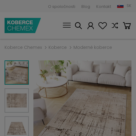
SK
O spoločnosti
Blog
Kontakt
Koberce Chemex
Koberce
Moderné koberce