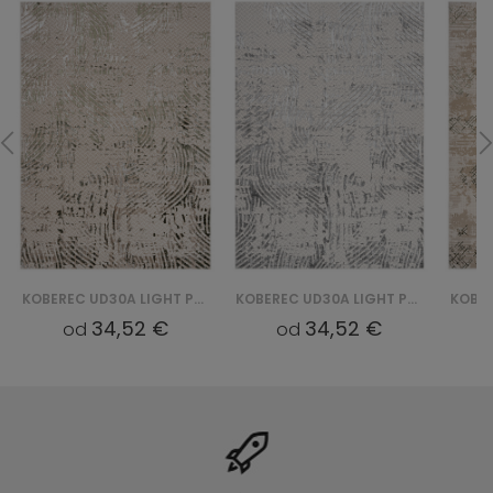
KOBEREC UD30A LIGHT PARMA YDD - ZIELONY
KOBEREC UD30A LIGHT PARMA YDC - SZARY
34,52 €
34,52 €
od
od