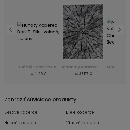
Huňatý Koberec Dark D. Silk - zelená, zielony
Moderný Koberec Q710A Luxury Pp Esm - biela, biały
Moderný Koberec F844B Cheap Pp Crm - šedá, szary
 €
od
38,57 €
od
8,57 €
od
8,
Zobraziť súvisiace produkty
Béžové koberce
Biele koberce
Hnedé koberce
Vínové koberce