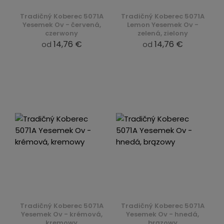
Tradičný Koberec 5071A
Tradičný Koberec 5071A
Yesemek Ov - červená,
Lemon Yesemek Ov -
czerwony
zelená, zielony
14,76 €
14,76 €
od
od
Tradičný Koberec 5071A
Tradičný Koberec 5071A
Yesemek Ov - krémová,
Yesemek Ov - hnedá,
kremowy
brązowy