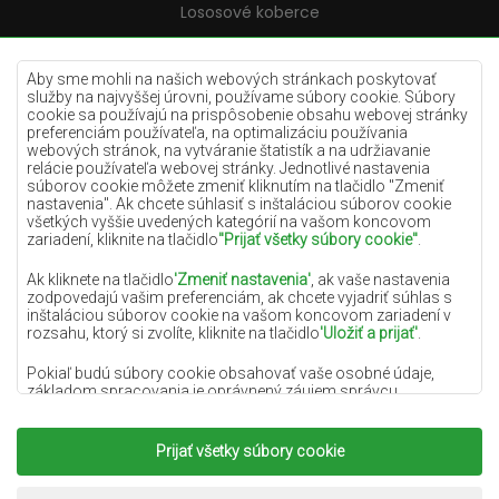
Lososové koberce
Krémové koberce
Lilac koberce
Aby sme mohli na našich webových stránkach poskytovať
služby na najvyššej úrovni, používame súbory cookie. Súbory
Žlté koberce
cookie sa používajú na prispôsobenie obsahu webovej stránky
preferenciám používateľa, na optimalizáciu používania
Mätové koberce
webových stránok, na vytváranie štatistík a na udržiavanie
relácie používateľa webovej stránky. Jednotlivé nastavenia
Modré koberce
súborov cookie môžete zmeniť kliknutím na tlačidlo "Zmeniť
nastavenia". Ak chcete súhlasiť s inštaláciou súborov cookie
Oranžové koberce
všetkých vyššie uvedených kategórií na vašom koncovom
Ružové koberce
zariadení, kliknite na tlačidlo
"Prijať všetky súbory cookie"
.
Šedé koberce
Ak kliknete na tlačidlo
'Zmeniť nastavenia'
, ak vaše nastavenia
zodpovedajú vašim preferenciám, ak chcete vyjadriť súhlas s
Terakotové koberce
inštaláciou súborov cookie na vašom koncovom zariadení v
rozsahu, ktorý si zvolíte, kliknite na tlačidlo
'Uložiť a prijať'
.
Zelené koberce
Zlaté koberce
Pokiaľ budú súbory cookie obsahovať vaše osobné údaje,
základom spracovania je oprávnený záujem správcu
osobných údajov (DYWANYCHEMEX) alebo tretích strán v
podobe poskytovania vysokokvalitných služieb na našej
webovej stránke a marketingových aktivít správcu osobných
Prijať všetky súbory cookie
Copyright 2022
Koberce Chemex.
Všetky práva
údajov a jeho dôveryhodných partnerov.
vyhradené.