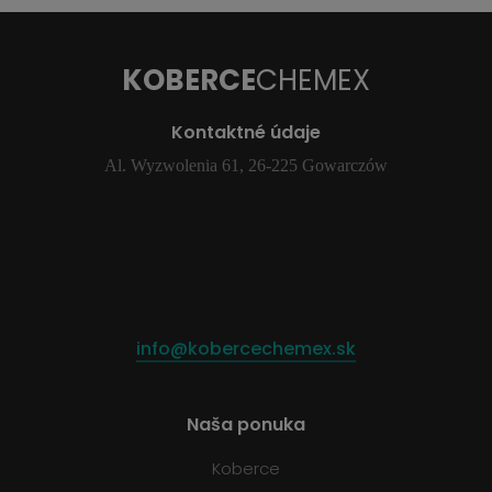
KOBERCE
CHEMEX
Kontaktné údaje
Al. Wyzwolenia 61, 26-225 Gowarczów
info@kobercechemex.sk
Naša ponuka
Koberce