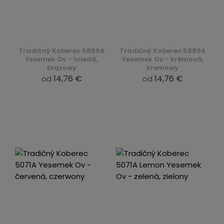
Tradičný Koberec 5889A
Tradičný Koberec 5889A
Yesemek Ov - hnedá,
Yesemek Ov - krémová,
brązowy
kremowy
14,76 €
14,76 €
od
od