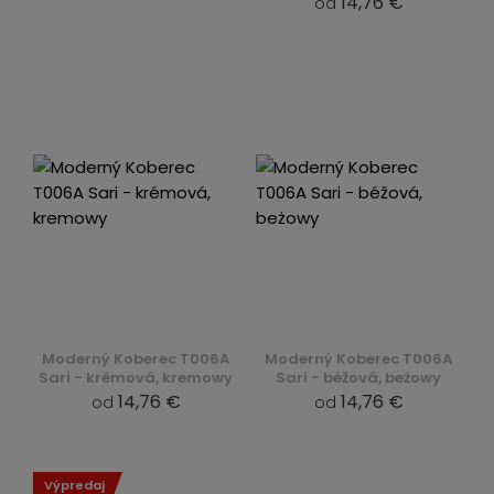
14,76 €
od
Moderný Koberec T006A
Moderný Koberec T006A
Sari - krémová, kremowy
Sari - béžová, beżowy
14,76 €
14,76 €
od
od
Výpredaj