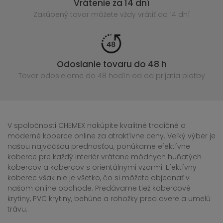
Vrátenie za 14 dní
Zakúpený
tovar môžete vždy vrátiť do 14 dní
Odoslanie tovaru do 48 h
Tovar odosielame do 48 hodín
od od prijatia platby
V spoločnosti CHEMEX nakúpite kvalitné tradičné a
moderné koberce online za atraktívne ceny. Veľký výber je
našou najväčšou prednosťou, ponúkame efektívne
koberce pre každý interiér vrátane módnych huňatých
kobercov a kobercov s orientálnymi vzormi. Efektívny
koberec však nie je všetko, čo si môžete objednať v
našom online obchode. Predávame tiež kobercové
krytiny, PVC krytiny, behúne a rohožky pred dvere a umelú
trávu.