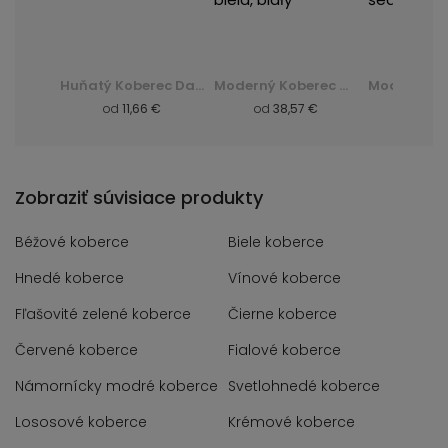
Huňatý Koberec Dark D. Silk - zelená, zielony
Moderný Koberec Q710A Luxury Pp Esm - biela, biały
Moderný Koberec F844B Cheap Pp Crm - šedá, szary
 €
od
38,57 €
od
8,57 €
od
8,
Zobraziť súvisiace produkty
Béžové koberce
Biele koberce
Hnedé koberce
Vínové koberce
Fľašovité zelené koberce
Čierne koberce
Červené koberce
Fialové koberce
Námornícky modré koberce
Svetlohnedé koberce
Lososové koberce
Krémové koberce