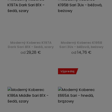
Moderný Koberec K197A
Moderný Koberec K195B
Dark Sari B1X - šedá, szary
Sari 3Ux - béžová, beżowy
29,28 €
14,76 €
od
od
Výpredaj