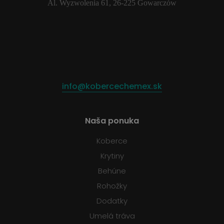
Al. Wyzwolenia 61, 26-225 Gowarczów
info@kobercechemex.sk
Naša ponuka
Koberce
Krytiny
Behúne
Rohožky
Dodatky
Umelá tráva