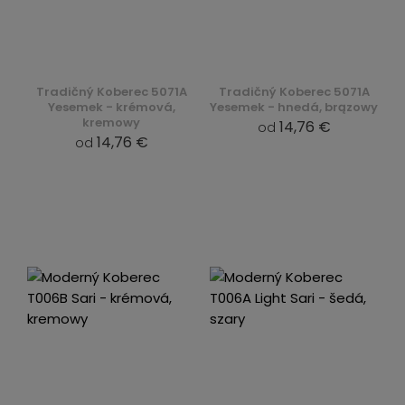
Tradičný Koberec 5071A
Tradičný Koberec 5071A
Yesemek - krémová,
Yesemek - hnedá, brązowy
kremowy
14,76 €
od
14,76 €
od