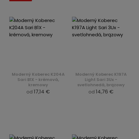
Moderný Koberec K204A
Moderný Koberec K197A
Sari B1X - krémová,
Light Sari 3Ux -
kremowy
svetlohnedá, brązowy
17,14 €
14,76 €
od
od