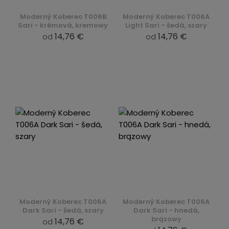
Moderný Koberec T006B
Moderný Koberec T006A
Sari - krémová, kremowy
Light Sari - šedá, szary
14,76 €
14,76 €
od
od
Moderný Koberec T006A
Moderný Koberec T006A
Dark Sari - šedá, szary
Dark Sari - hnedá,
brązowy
14,76 €
od