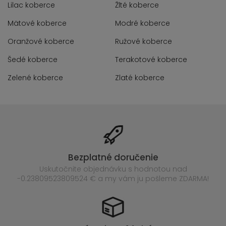
Lilac koberce
Žlté koberce
Mätové koberce
Modré koberce
Oranžové koberce
Ružové koberce
Šedé koberce
Terakotové koberce
Zelené koberce
Zlaté koberce
Bezplatné doručenie
Uskutočnite objednávku s hodnotou nad
-0.23809523809524 € a my vám ju pošleme ZDARMA!