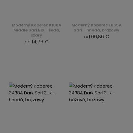
Moderný Koberec K186A
Moderný Koberec E665A
Middle Sari B1X - šedá,
Sari - hnedá, brązowy
szary
66,86 €
od
14,76 €
od