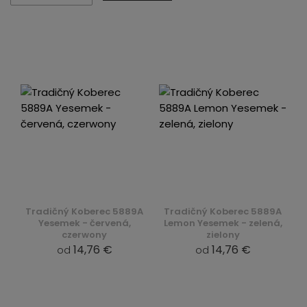
Tradičný Koberec 5889A
Tradičný Koberec 5889A
Yesemek - červená,
Lemon Yesemek - zelená,
czerwony
zielony
14,76 €
14,76 €
od
od