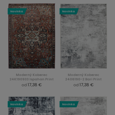
Novinka
Novinka
Moderný Koberec
Moderný Koberec
24K190933 Ispahan Print
2406190-2 Bari Print
17,38 €
17,38 €
od
od
Novinka
Novinka