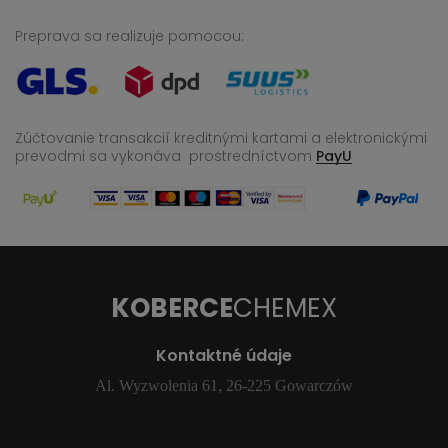
Preprava sa realizuje pomocou:
Zúčtovanie transakcií kreditnými kartami a elektronickými
prevodmi sa vykonáva
prostredníctvom
PayU
KOBERCE
CHEMEX
Kontaktné údaje
Al. Wyzwolenia 61, 26-225 Gowarczów