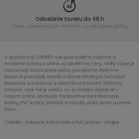
Odoslanie tovaru do 48 h
Tovar odosielame do 48 hodín
od od prijatia platby
V spoločnosti CHEMEX nakúpite kvalitné tradičné a
moderné koberce online za atraktívne ceny. Veľký výber je
našou najväčšou prednosťou, ponúkame efektívne
koberce pre každý interiér vrátane módnych huňatých
kobercov a kobercov s orientálnymi vzormi. Efektívny
koberec však nie je všetko, čo si môžete objednať v
našom online obchode. Predávame tiež kobercové
krytiny, PVC krytiny, behúne a rohožky pred dvere a umelú
trávu.
CHEMEX - koberce, kobercové a PVC krytiny - vítajte!