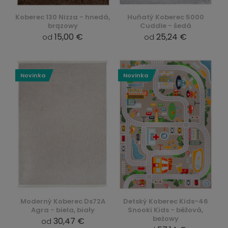
Koberec 130 Nizza - hnedá,
Huňatý Koberec 5000
brązowy
Cuddle - šedá
15,00 €
25,24 €
od
od
Novinka
Novinka
Moderný Koberec Ds72A
Detský Koberec Kids-46
Agra - biela, biały
Snooki Kids - béžová,
beżowy
30,47 €
od