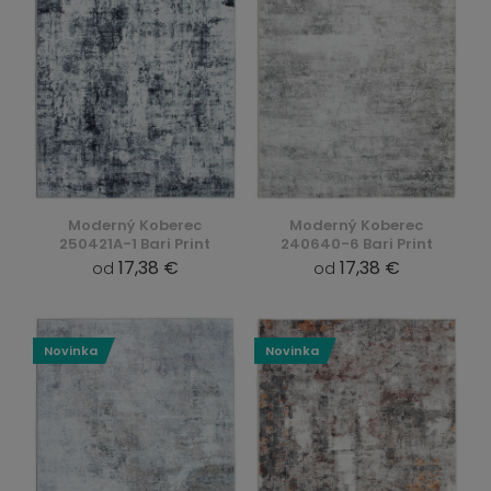
Moderný Koberec
Moderný Koberec
250421A-1 Bari Print
240640-6 Bari Print
17,38 €
17,38 €
od
od
Novinka
Novinka