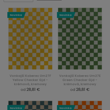
Novinka
Novinka
Vonkajší Koberec Um27F
Vonkajší Koberec Um27E
Yellow Checker Gjd -
Green Checker Gjd -
krémová, kremowy
krémová, kremowy
28,81 €
28,81 €
od
od
Novinka
Novinka