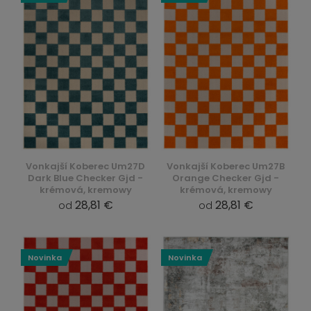
Vonkajší Koberec Um27D
Vonkajší Koberec Um27B
Dark Blue Checker Gjd -
Orange Checker Gjd -
krémová, kremowy
krémová, kremowy
28,81 €
28,81 €
od
od
Novinka
Novinka