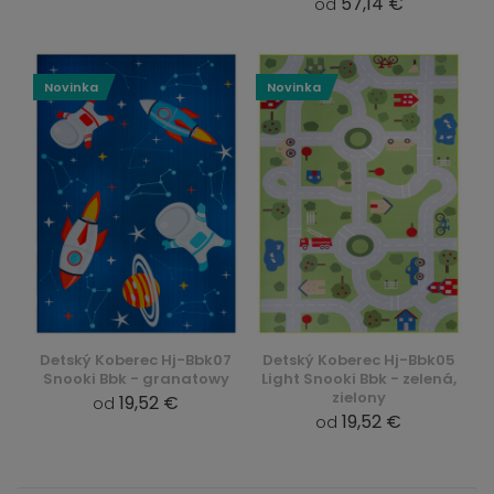
57,14 €
od
Novinka
Novinka
Detský Koberec Hj-Bbk07
Detský Koberec Hj-Bbk05
Snooki Bbk - granatowy
Light Snooki Bbk - zelená,
zielony
19,52 €
od
19,52 €
od