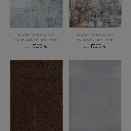
Moderný Koberec
Moderný Koberec
240574W-6 Bari Print
240355N Bari Print
17,38 €
17,38 €
od
od