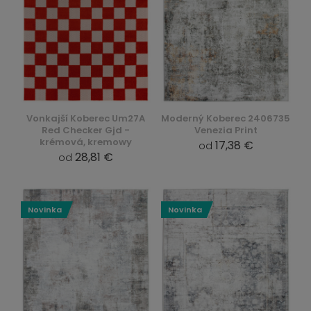
Vonkajší Koberec Um27A
Moderný Koberec 2406735
Red Checker Gjd -
Venezia Print
krémová, kremowy
17,38 €
od
28,81 €
od
Novinka
Novinka