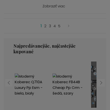
Zobraziť viac
1
2
3
4
5
Najpredávanejšie, najčastejšie
kupované