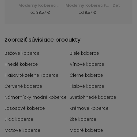
Huňatý Koberec Dark D. Silk - zelená, zielony
Moderný Koberec Q710A Luxury Pp Esm - biela, biały
Moderný Koberec F844B Cheap Pp Crm - šedá, szary
 €
od
38,57 €
od
8,57 €
od
8,
Zobraziť súvisiace produkty
Béžové koberce
Biele koberce
Hnedé koberce
Vínové koberce
Fľašovité zelené koberce
Čierne koberce
Červené koberce
Fialové koberce
Námornícky modré koberce
Svetlohnedé koberce
Lososové koberce
Krémové koberce
Lilac koberce
Žlté koberce
Mätové koberce
Modré koberce