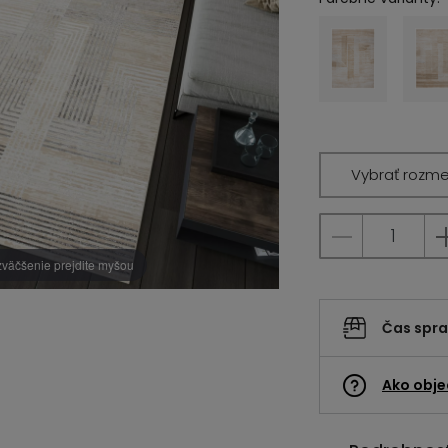
Vybrať rozme
zväčšenie prejdite myšou
Čas spr
Ako obje