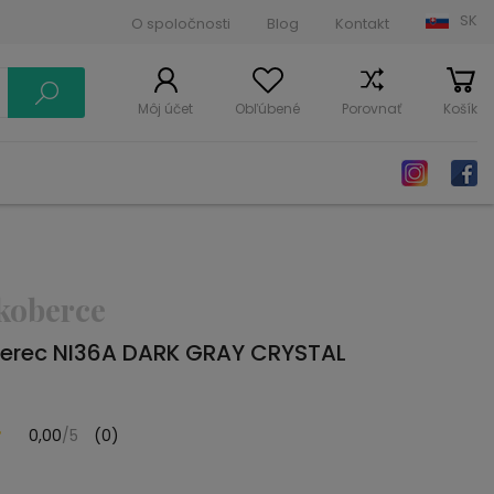
SK
O spoločnosti
Blog
Kontakt
Môj účet
Obľúbené
Porovnať
Košík
koberce
erec NI36A DARK GRAY CRYSTAL
0,00
/5
(0)