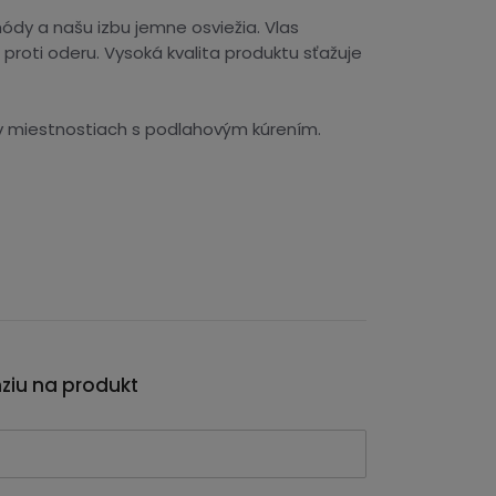
ódy a našu izbu jemne osviežia. Vlas
oti oderu. Vysoká kvalita produktu sťažuje
ť v miestnostiach s podlahovým kúrením.
nziu na produkt