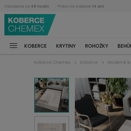
Odoslanie za
48 hodín
Právo na vrátenie
14 dní
KOBERCE
KRYTINY
ROHOŽKY
BEHÚ
Koberce Chemex
Koberce
Moderné k