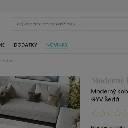
NE
DODATKY
NOVINKY
oberce
Moderné 
Moderný kob
GYV Šedá
Farebné varianty: