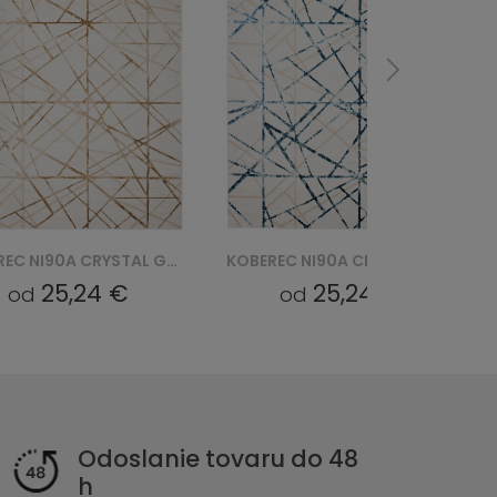
KOBEREC NI90A CRYSTAL GYU - NIEBIESKI
KOBEREC NI89A CRYSTAL GYU - BEŻOWY
25,24 €
25,24 €
od
od
Odoslanie tovaru do 48
h