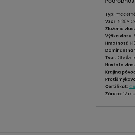
Podrobnost
Typ:
modern
Vzor:
NI36A C
Zloženie vlas
Výška vlasu:
Hmotnosť:
14
Dominantná 
Tvar:
Obdĺžni
Hustota vlas
Krajina pôvo
Protišmykovo
Certifikát:
Ce
Záruka:
12 me