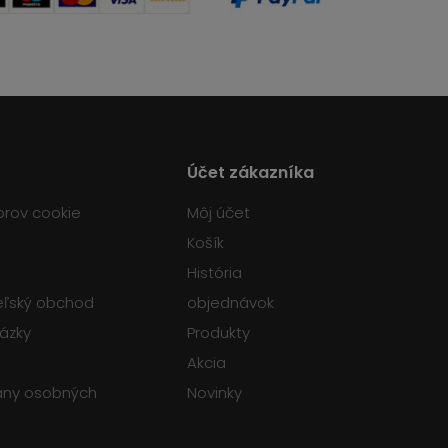
Účet zákazníka
orov cookie
Môj účet
Košík
História
teľský obchod
objednávok
tázky
Produkty
Akcia
any osobných
Novinky