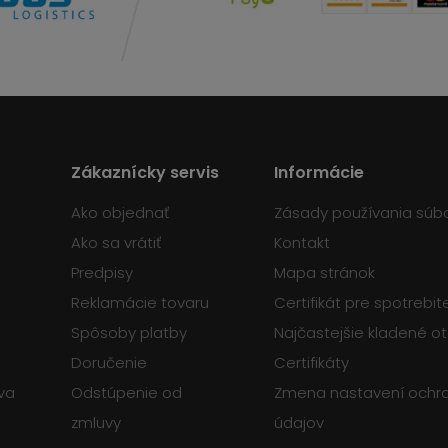
Zákaznícky servis
Informácie
Ako objednať
Zásady používania súb
Ako sa vrátiť
Kontakt
Predpisy
Mapa stránok
Reklamácie tovaru
Certifikát pre spotrebi
Spôsoby platby
Najčastejšie kladené o
Doručenie
Certifikáty
va
Odstúpenie od
Zmena nastavení ochr
zmluvy
údajov