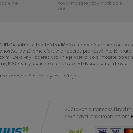
 pošleme
tovar môžete vždy vrátiť do 14
dní
CHEMEX nakúpite kvalitné tradičné a moderné koberce online za
dnosťou, ponúkame efektívne koberce pre každý interiér vrá
zormi. Efektívny koberec však nie je všetko, čo si môžete obj
iny, PVC krytiny, behúne a rohožky pred dvere a umelú trávu.
ce, kobercové a PVC krytiny - vítajte!
Zúčtovanie transakcií kreditn
vykonáva
prostredníctvom