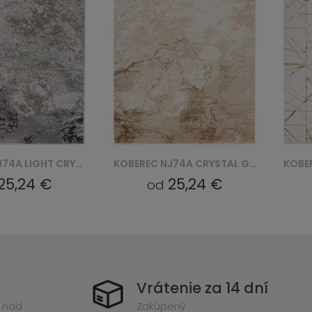
KOBEREC NJ74A CRYSTAL GYU - BRĄZOWY
KOBEREC NI90A CRYSTAL GYU - BEŻOWY
25,24 €
25,24 €
od
Vrátenie za 14 dní
 nad
Zakúpený