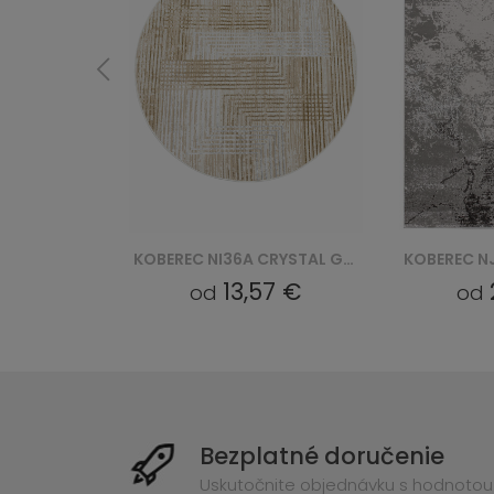
KOBEREC NI36A CRYSTAL GYV - BRĄZOWY
KOBEREC NJ74A LIGHT CRYSTAL HBB - SZARY
7 €
25,24 €
od
od
Bezplatné doručenie
Uskutočnite objednávku s hodnotou