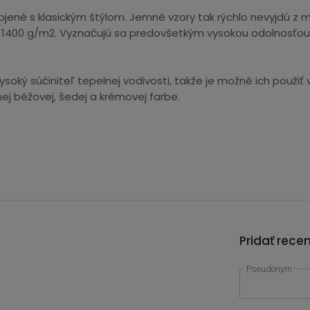
ené s klasickým štýlom. Jemné vzory tak rýchlo nevyjdú z m
400 g/m2. Vyznačujú sa predovšetkým vysokou odolnosťou pr
ysoký súčiniteľ tepelnej vodivosti, takže je možné ich použi
nej béžovej, šedej a krémovej farbe.
Pridať rece
Pseudónym