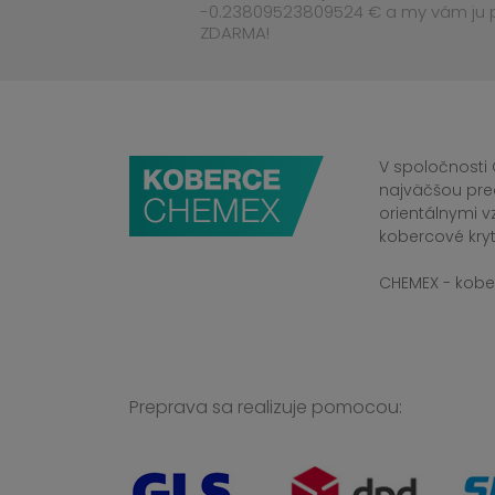
-0.23809523809524 € a my vám ju
ZDARMA!
V spoločnosti 
najväčšou pre
orientálnymi v
kobercové kryt
CHEMEX - kober
Preprava sa realizuje pomocou: