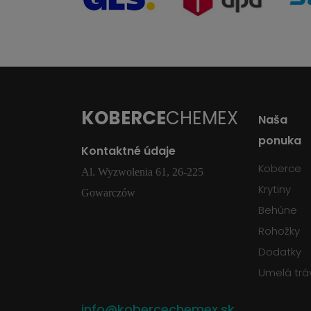
KOBERCE
CHEMEX
Naša
ponuka
Kontaktné údaje
Koberce
Al. Wyzwolenia 61, 26-225
Krytiny
Gowarczów
Behúne
Rohožky
Dodatky
Umelá trá
info@kobercechemex.sk