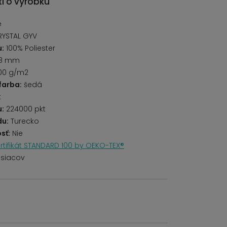
i o výrobku
é
RYSTAL GYV
u:
100% Poliester
8 mm
00 g/m2
farba:
šedá
k
u:
224000 pkt
du:
Turecko
sť:
Nie
rtifikát STANDARD 100 by OEKO-TEX®
siacov