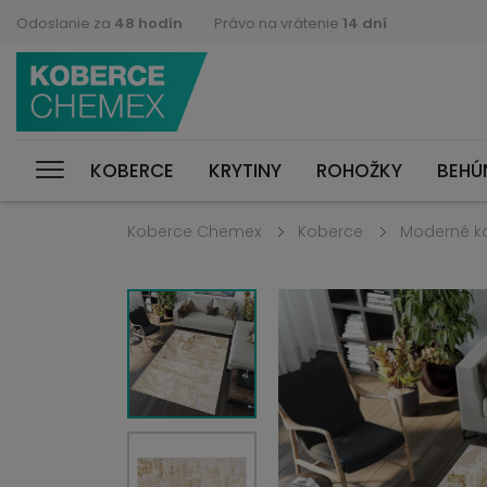
Odoslanie za
48 hodín
Právo na vrátenie
14 dní
KOBERCE
KRYTINY
ROHOŽKY
BEHÚ
Koberce Chemex
Koberce
Moderné k