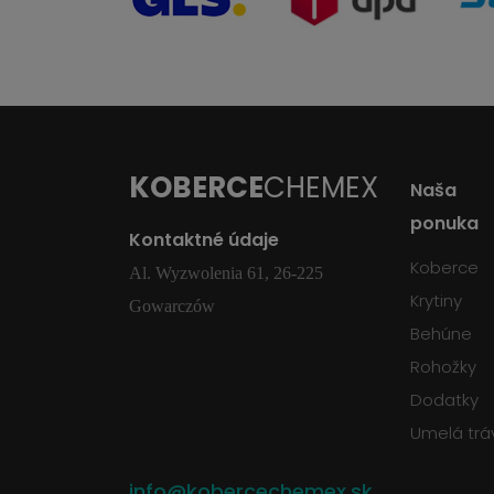
KOBERCE
CHEMEX
Naša
ponuka
Kontaktné údaje
Koberce
Al. Wyzwolenia 61, 26-225
Krytiny
Gowarczów
Behúne
Rohožky
Dodatky
Umelá trá
info@kobercechemex.sk