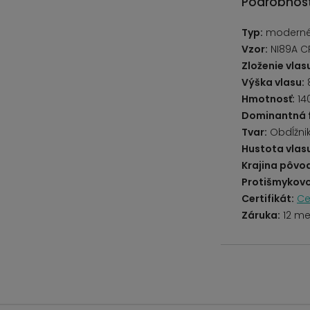
Podrobnost
Typ:
modern
Vzor:
NI89A C
Zloženie vlas
Výška vlasu:
Hmotnosť:
14
Dominantná 
Tvar:
Obdĺžni
Hustota vlas
Krajina pôvo
Protišmykovo
Certifikát:
Ce
Záruka:
12 me