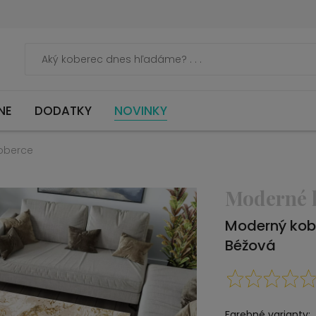
NE
DODATKY
NOVINKY
oberce
Moderné 
Moderný kob
Béžová
Farebné varianty: