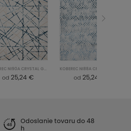
KOBEREC NI88A CRYSTAL GYU - NIEBIESKI
KOBEREC NI88A CRYSTAL GYU - BRĄZOWY
25,24 €
25,24 €
od
od
Odoslanie tovaru do 48
h