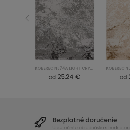
KOBEREC NJ74A LIGHT CRYSTAL HBB - SZARY
KOBEREC NJ74A CRYSTAL GYU - BRĄZOWY
4 €
25,24 €
od
od
Bezplatné doručenie
Uskutočnite objednávku s hodnotou