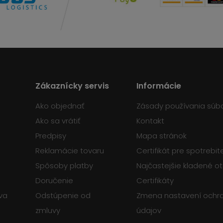
Zákaznícky servis
Informácie
Ako objednať
Zásady používania súb
Ako sa vrátiť
Kontakt
Predpisy
Mapa stránok
Reklamácie tovaru
Certifikát pre spotrebi
Spôsoby platby
Najčastejšie kladené o
Doručenie
Certifikáty
va
Odstúpenie od
Zmena nastavení ochr
zmluvy
údajov