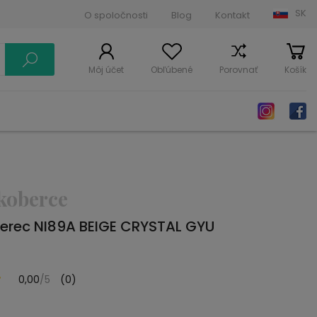
SK
O spoločnosti
Blog
Kontakt
Môj účet
Obľúbené
Porovnať
Košík
koberce
erec NI89A BEIGE CRYSTAL GYU
0,00
/5
(0)