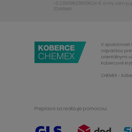
-0.23809523809524 € a my vám ju
ZDARMA!
V spoločnosti 
najväčšou pre
orientálnymi v
kobercové kryt
CHEMEX - kober
Preprava sa realizuje pomocou: