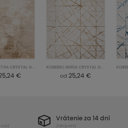
KOBEREC NI90A CRYSTAL GYU - BEŻOWY
KOBEREC NI90A CRYSTAL GYU - NIEBIESKI
25,24 €
25,24 €
od
Vrátenie za 14 dní
 nad
Zakúpený