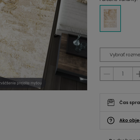
Vybrať rozme
zväčšenie prejdite myšou
Čas spr
Ako obje