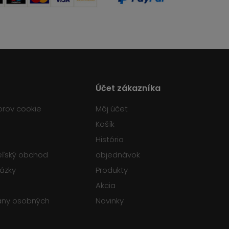
Účet zákazníka
orov cookie
Môj účet
Košík
História
teľský obchod
objednávok
tázky
Produkty
Akcia
any osobných
Novinky