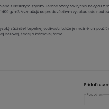
ené s klasickým štýlom. Jemné vzory tak rýchlo nevyjdú z m
400 g/m2. Vyznačujú sa predovšetkým vysokou odolnosťou pr
ysoký súčiniteľ tepelnej vodivosti, takže je možné ich použi
nej béžovej, šedej a krémovej farbe.
Pridať rece
Pseudónym