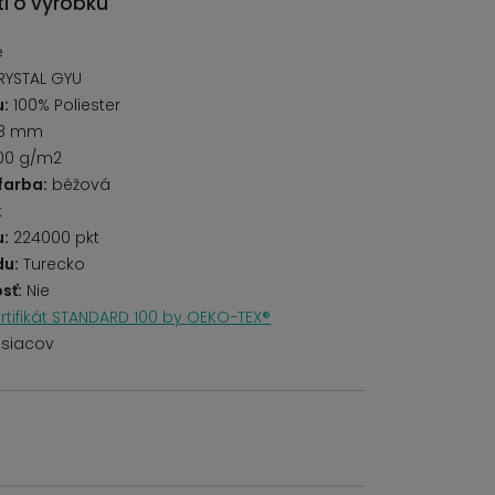
i o výrobku
é
RYSTAL GYU
u:
100% Poliester
8 mm
00 g/m2
farba:
béžová
k
u:
224000 pkt
du:
Turecko
sť:
Nie
rtifikát STANDARD 100 by OEKO-TEX®
siacov