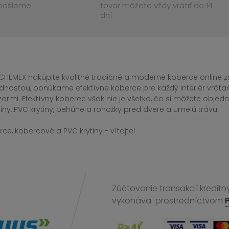
 pošleme
tovar môžete vždy vrátiť do 14
dní
CHEMEX nakúpite kvalitné tradičné a moderné koberce online za
dnosťou, ponúkame efektívne koberce pre každý interiér vrá
zormi. Efektívny koberec však nie je všetko, čo si môžete obj
iny, PVC krytiny, behúne a rohožky pred dvere a umelú trávu.
ce, kobercové a PVC krytiny - vítajte!
Zúčtovanie transakcií kreditn
vykonáva
prostredníctvom