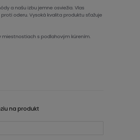
ódy a našu izbu jemne osviežia. Vlas
oti oderu. Vysoká kvalita produktu sťažuje
ť v miestnostiach s podlahovým kúrením.
nziu na produkt