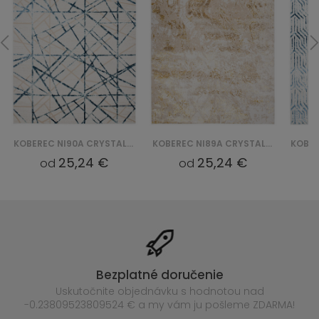
KOBEREC NI90A CRYSTAL GYU - NIEBIESKI
KOBEREC NI89A CRYSTAL GYU - BEŻOWY
25,24 €
25,24 €
od
od
Bezplatné doručenie
Uskutočnite objednávku s hodnotou nad
-0.23809523809524 € a my vám ju pošleme ZDARMA!