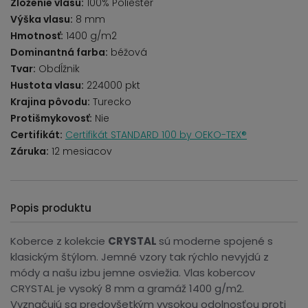
Zloženie vlasu:
100% Poliester
Výška vlasu:
8 mm
Hmotnosť:
1400 g/m2
Dominantná farba:
béžová
Tvar:
Obdĺžnik
Hustota vlasu:
224000 pkt
Krajina pôvodu:
Turecko
Protišmykovosť:
Nie
Certifikát:
Certifikát STANDARD 100 by OEKO-TEX®
Záruka:
12 mesiacov
Popis produktu
Koberce z kolekcie
CRYSTAL
sú moderne spojené s
klasickým štýlom. Jemné vzory tak rýchlo nevyjdú z
módy a našu izbu jemne osviežia. Vlas kobercov
CRYSTAL je vysoký 8 mm a gramáž 1400 g/m2.
Vyznačujú sa predovšetkým vysokou odolnosťou proti