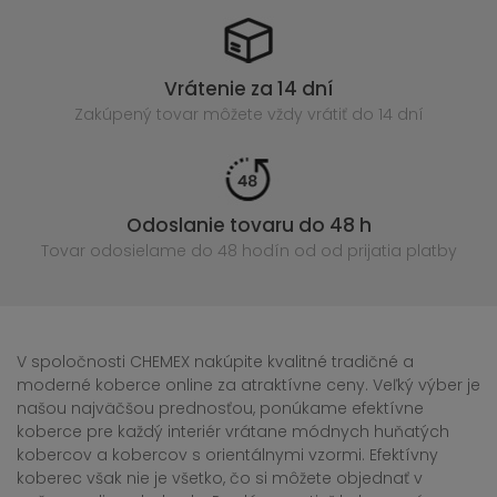
Vrátenie za 14 dní
Zakúpený
tovar môžete vždy vrátiť do 14 dní
Odoslanie tovaru do 48 h
Tovar odosielame do 48 hodín
od od prijatia platby
V spoločnosti CHEMEX nakúpite kvalitné tradičné a
moderné koberce online za atraktívne ceny. Veľký výber je
našou najväčšou prednosťou, ponúkame efektívne
koberce pre každý interiér vrátane módnych huňatých
kobercov a kobercov s orientálnymi vzormi. Efektívny
koberec však nie je všetko, čo si môžete objednať v