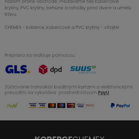
našom online obchode. Predávame tiež kobercové
krytiny, PVC krytiny, behúne a rohožky pred dvere a umelú
trávu.
CHEMEX - koberce, kobercové a PVC krytiny - vítajte!
Preprava sa realizuje pomocou:
Zúčtovanie transakcií kreditnými kartami a elektronickými
prevodmi sa vykonáva
prostredníctvom
PayU