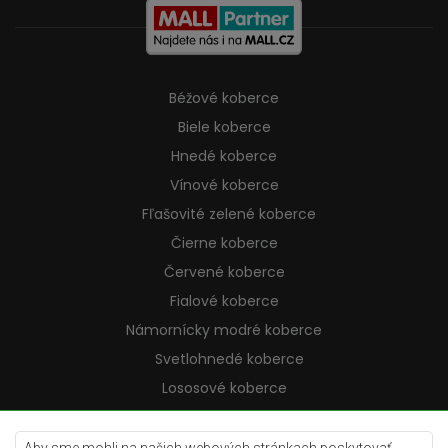
Béžové koberce
Biele koberce
Hnedé koberce
Vínové koberce
Fľašovité zelené koberce
Čierne koberce
Červené koberce
Fialové koberce
Námornícky modré koberce
Svetlohnedé koberce
Lososové koberce
Krémové koberce
Lilac koberce