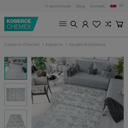
SK
O spoločnosti
Blog
Kontakt
Koberce Chemex
Koberce
Moderné koberce