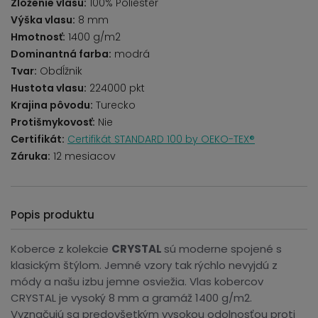
Zloženie vlasu:
100% Poliester
Výška vlasu:
8 mm
Hmotnosť:
1400 g/m2
Dominantná farba:
modrá
Tvar:
Obdĺžnik
Hustota vlasu:
224000 pkt
Krajina pôvodu:
Turecko
Protišmykovosť:
Nie
Certifikát:
Certifikát STANDARD 100 by OEKO-TEX®
Záruka:
12 mesiacov
Popis produktu
Koberce z kolekcie
CRYSTAL
sú moderne spojené s
klasickým štýlom. Jemné vzory tak rýchlo nevyjdú z
módy a našu izbu jemne osviežia. Vlas kobercov
CRYSTAL je vysoký 8 mm a gramáž 1400 g/m2.
Vyznačujú sa predovšetkým vysokou odolnosťou proti