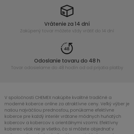
Vrátenie za 14 dní
Zakúpený
tovar môžete vždy vrátiť do 14 dní
Odoslanie tovaru do 48 h
Tovar odosielame do 48 hodín
od od prijatia platby
V spoločnosti CHEMEX nakúpite kvalitné tradičné a
moderné koberce online za atraktívne ceny. Veľký výber je
našou najväčšou prednosťou, ponúkame efektívne
koberce pre každý interiér vrátane módnych huňatých
kobercov a kobercov s orientálnymi vzormi. Efektívny
koberec však nie je všetko, čo si môžete objednať v