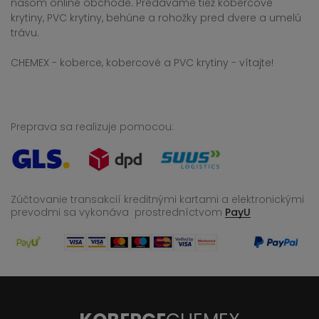
našom online obchode. Predávame tiež kobercové
krytiny, PVC krytiny, behúne a rohožky pred dvere a umelú
trávu.
CHEMEX - koberce, kobercové a PVC krytiny - vítajte!
Preprava sa realizuje pomocou:
Zúčtovanie transakcií kreditnými kartami a elektronickými
prevodmi sa vykonáva
prostredníctvom
PayU