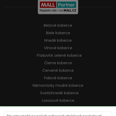
Béžové koberce
Biele koberce
Hnedé koberce
Vínové koberce
Fľašovité zelené koberce
Čierne koberce
Červené koberce
Fialové koberce
Námornícky modré koberce
Svetlohnedé koberce
Lososové koberce
Krémové koberce
Lilac koberce