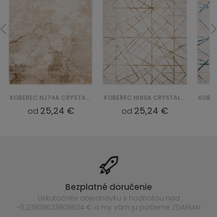
KOBEREC NJ74A CRYSTAL GYU - BRĄZOWY
KOBEREC NI90A CRYSTAL GYU - BEŻOWY
25,24 €
25,24 €
od
od
Bezplatné doručenie
Uskutočnite objednávku s hodnotou nad
-0.23809523809524 € a my vám ju pošleme ZDARMA!