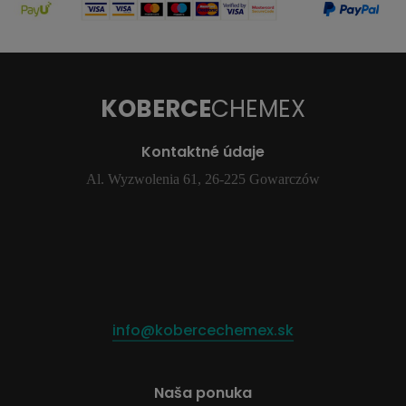
KOBERCE
CHEMEX
Kontaktné údaje
Al. Wyzwolenia 61, 26-225 Gowarczów
info@kobercechemex.sk
Naša ponuka