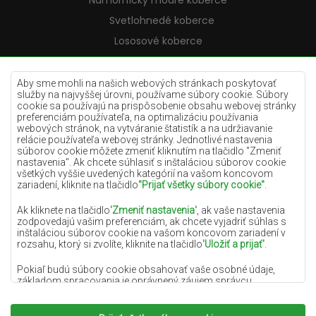
Námornícky modré koberce
Svetlohnedé koberce
Lososové koberce
Krémové koberce
Lilac koberce
Aby sme mohli na našich webových stránkach poskytovať
služby na najvyššej úrovni, používame súbory cookie. Súbory
Žlté koberce
cookie sa používajú na prispôsobenie obsahu webovej stránky
preferenciám používateľa, na optimalizáciu používania
Mätové koberce
webových stránok, na vytváranie štatistík a na udržiavanie
relácie používateľa webovej stránky. Jednotlivé nastavenia
Modré koberce
súborov cookie môžete zmeniť kliknutím na tlačidlo "Zmeniť
nastavenia". Ak chcete súhlasiť s inštaláciou súborov cookie
Oranžové koberce
všetkých vyššie uvedených kategórií na vašom koncovom
Ružové koberce
zariadení, kliknite na tlačidlo
"Prijať všetky súbory cookie"
.
Šedé koberce
Ak kliknete na tlačidlo
'Zmeniť nastavenia'
, ak vaše nastavenia
zodpovedajú vašim preferenciám, ak chcete vyjadriť súhlas s
Terakotové koberce
inštaláciou súborov cookie na vašom koncovom zariadení v
rozsahu, ktorý si zvolíte, kliknite na tlačidlo
'Uložiť a prijať'
.
Zelené koberce
Zlaté koberce
Pokiaľ budú súbory cookie obsahovať vaše osobné údaje,
základom spracovania je oprávnený záujem správcu
osobných údajov (DYWANYCHEMEX) alebo tretích strán v
podobe poskytovania vysokokvalitných služieb na našej
webovej stránke a marketingových aktivít správcu osobných