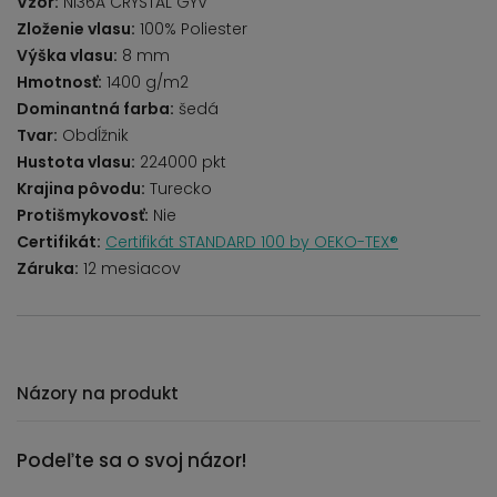
Vzor:
NI36A CRYSTAL GYV
Zloženie vlasu:
100% Poliester
Výška vlasu:
8 mm
Hmotnosť:
1400 g/m2
Dominantná farba:
šedá
Tvar:
Obdĺžnik
Hustota vlasu:
224000 pkt
Krajina pôvodu:
Turecko
Protišmykovosť:
Nie
Certifikát:
Certifikát STANDARD 100 by OEKO-TEX®
Záruka:
12 mesiacov
Názory na produkt
Podeľte sa o svoj názor!