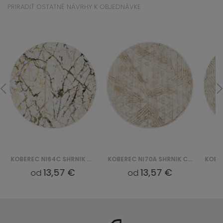
PRIRADIŤ OSTATNÉ NÁVRHY K OBJEDNÁVKE
KOBEREC NI64C SHRNIK CRYSTAL HBC - KREMOWY
KOBEREC NI70A SHRNIK CRYSTAL HBC - KREMOWY
13,57 €
13,57 €
od
od