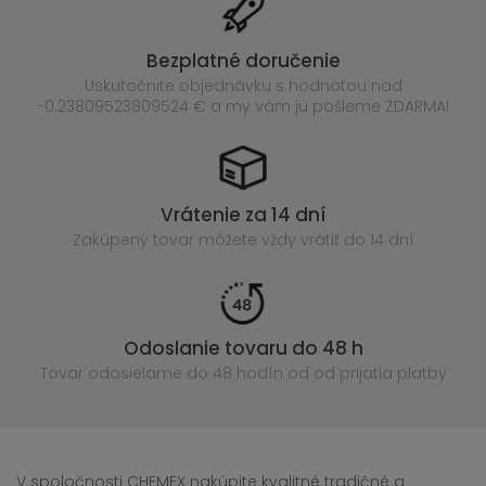
Bezplatné doručenie
Uskutočnite objednávku s hodnotou nad
-0.23809523809524 € a my vám ju pošleme ZDARMA!
Vrátenie za 14 dní
Zakúpený
tovar môžete vždy vrátiť do 14 dní
Odoslanie tovaru do 48 h
Tovar odosielame do 48 hodín
od od prijatia platby
V spoločnosti CHEMEX nakúpite kvalitné tradičné a