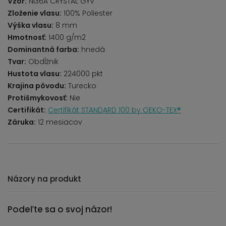
Vzor:
NI36A CRYSTAL GYV
Zloženie vlasu:
100% Poliester
Výška vlasu:
8 mm
Hmotnosť:
1400 g/m2
Dominantná farba:
hnedá
Tvar:
Obdĺžnik
Hustota vlasu:
224000 pkt
Krajina pôvodu:
Turecko
Protišmykovosť:
Nie
Certifikát:
Certifikát STANDARD 100 by OEKO-TEX®
Záruka:
12 mesiacov
Názory na produkt
Podeľte sa o svoj názor!