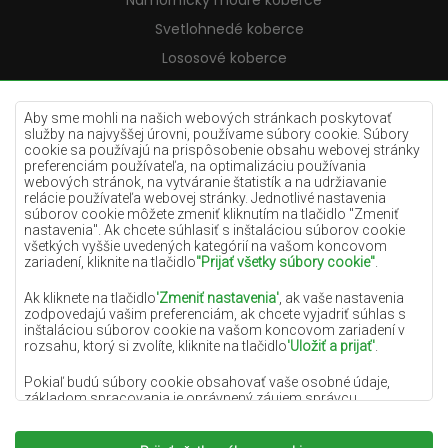
Námornícky modré koberce
Svetlohnedé koberce
Lososové koberce
Krémové koberce
Lilac koberce
Aby sme mohli na našich webových stránkach poskytovať
služby na najvyššej úrovni, používame súbory cookie. Súbory
Žlté koberce
cookie sa používajú na prispôsobenie obsahu webovej stránky
preferenciám používateľa, na optimalizáciu používania
Mätové koberce
webových stránok, na vytváranie štatistík a na udržiavanie
relácie používateľa webovej stránky. Jednotlivé nastavenia
Modré koberce
súborov cookie môžete zmeniť kliknutím na tlačidlo "Zmeniť
nastavenia". Ak chcete súhlasiť s inštaláciou súborov cookie
Oranžové koberce
všetkých vyššie uvedených kategórií na vašom koncovom
Ružové koberce
zariadení, kliknite na tlačidlo
"Prijať všetky súbory cookie"
.
Šedé koberce
Ak kliknete na tlačidlo
'Zmeniť nastavenia'
, ak vaše nastavenia
zodpovedajú vašim preferenciám, ak chcete vyjadriť súhlas s
Terakotové koberce
inštaláciou súborov cookie na vašom koncovom zariadení v
rozsahu, ktorý si zvolíte, kliknite na tlačidlo
'Uložiť a prijať'
.
Zelené koberce
Zlaté koberce
Pokiaľ budú súbory cookie obsahovať vaše osobné údaje,
základom spracovania je oprávnený záujem správcu
osobných údajov (DYWANYCHEMEX) alebo tretích strán v
podobe poskytovania vysokokvalitných služieb na našej
webovej stránke a marketingových aktivít správcu osobných