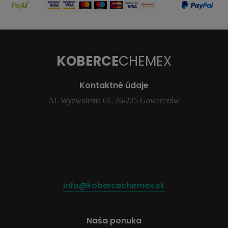
KOBERCE
CHEMEX
Kontaktné údaje
Al. Wyzwolenia 61, 26-225 Gowarczów
info@kobercechemex.sk
Naša ponuka