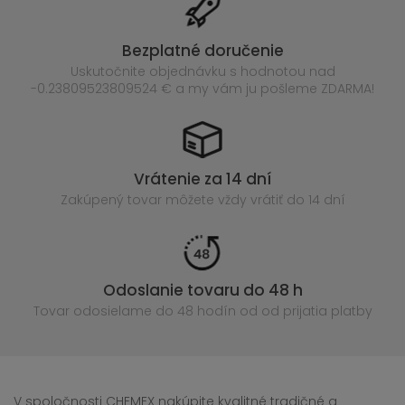
Bezplatné doručenie
Uskutočnite objednávku s hodnotou nad
-0.23809523809524 € a my vám ju pošleme ZDARMA!
Vrátenie za 14 dní
Zakúpený
tovar môžete vždy vrátiť do 14 dní
Odoslanie tovaru do 48 h
Tovar odosielame do 48 hodín
od od prijatia platby
V spoločnosti CHEMEX nakúpite kvalitné tradičné a