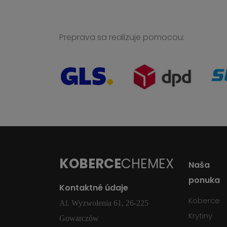
Preprava sa realizuje pomocou:
KOBERCE
CHEMEX
Naša
ponuka
Kontaktné údaje
Koberce
Al. Wyzwolenia 61, 26-225
Krytiny
Gowarczów