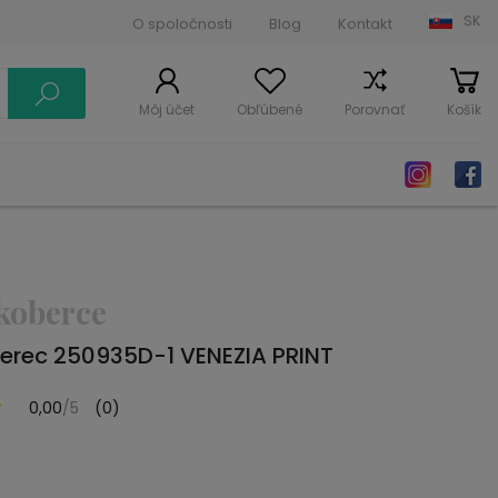
SK
O spoločnosti
Blog
Kontakt
Môj účet
Obľúbené
Porovnať
Košík
koberce
erec 250935D-1 VENEZIA PRINT
0,00
/5
(0)