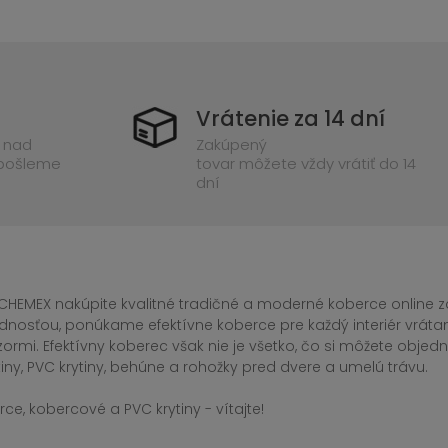
Vrátenie za 14 dní
 nad
Zakúpený
 pošleme
tovar môžete vždy vrátiť do 14
dní
CHEMEX nakúpite kvalitné tradičné a moderné koberce online za
dnosťou, ponúkame efektívne koberce pre každý interiér vrá
zormi. Efektívny koberec však nie je všetko, čo si môžete obj
iny, PVC krytiny, behúne a rohožky pred dvere a umelú trávu.
ce, kobercové a PVC krytiny - vítajte!