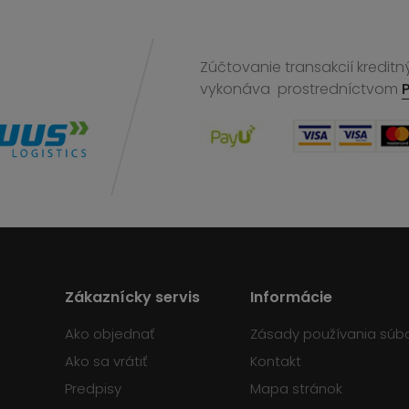
Zúčtovanie transakcií kreditn
vykonáva
prostredníctvom
Zákaznícky servis
Informácie
Ako objednať
Zásady používania súb
Ako sa vrátiť
Kontakt
Predpisy
Mapa stránok