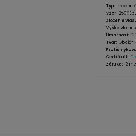
Typ:
modern
Vzor:
250935D-
Zloženie vlas
Výška vlasu:
Hmotnosť:
10
Tvar:
Obdĺžni
Protišmykovo
Certifikát:
Ce
Záruka:
12 me