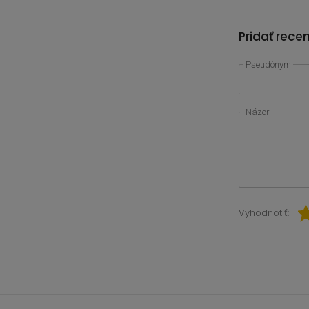
Pridať rece
Pseudónym
Názor
Vyhodnotiť: