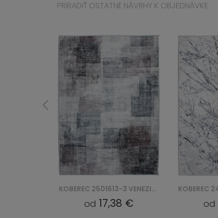
PRIRADIŤ OSTATNÉ NÁVRHY K OBJEDNÁVKE
KOBEREC 2501613-3 VENEZIA PRINT
KOBEREC 2409019D VENEZIA PRINT
8 €
17,38 €
od
od