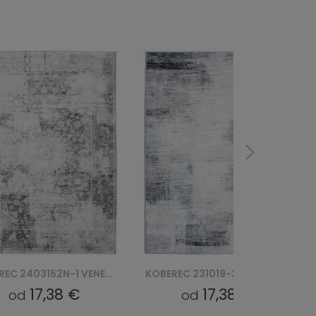
KOBEREC 231019-2 VENEZIA PRINT
KOBEREC 240574W-1 VENEZIA PRINT
17,38 €
17,38 €
od
od