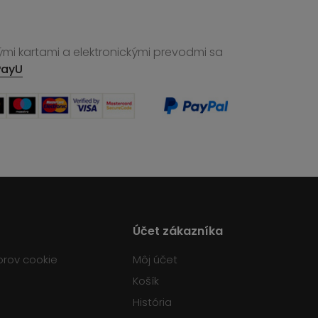
ými kartami a elektronickými prevodmi sa
PayU
Účet zákazníka
orov cookie
Môj účet
Košík
História