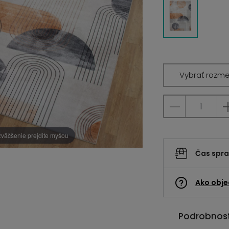
Vybrať rozme
zväčšenie prejdite myšou
Čas spr
Ako obje
Podrobnost