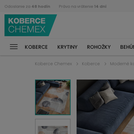
Odoslanie za
48 hodín
Právo na vrátenie
14 dní
KOBERCE
KRYTINY
ROHOŽKY
BEHÚ
Koberce Chemex
Koberce
Moderné k