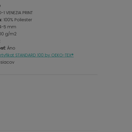
é
1 VENEZIA PRINT
u:
100% Poliester
4-5 mm
00 g/m2
k
sť:
Áno
rtyfikat STANDARD 100 by OEKO-TEX®
siacov