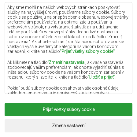
Lilac koberce
Aby sme mohli na našich webových stránkach poskytovať
služby na najvyššej úrovni, používame súbory cookie. Súbory
Žlté koberce
cookie sa používajú na prispôsobenie obsahu webovej stránky
preferenciám používateľa, na optimalizáciu používania
Mätové koberce
webových stránok, na vytváranie štatistík a na udržiavanie
relácie používateľa webovej stránky. Jednotlivé nastavenia
Modré koberce
súborov cookie môžete zmeniť kliknutím na tlačidlo "Zmeniť
nastavenia". Ak chcete súhlasiť s inštaláciou súborov cookie
Oranžové koberce
všetkých vyššie uvedených kategórií na vašom koncovom
Ružové koberce
zariadení, kliknite na tlačidlo
"Prijať všetky súbory cookie"
.
Šedé koberce
Ak kliknete na tlačidlo
'Zmeniť nastavenia'
, ak vaše nastavenia
zodpovedajú vašim preferenciám, ak chcete vyjadriť súhlas s
Terakotové koberce
inštaláciou súborov cookie na vašom koncovom zariadení v
rozsahu, ktorý si zvolíte, kliknite na tlačidlo
'Uložiť a prijať'
.
Zelené koberce
Zlaté koberce
Pokiaľ budú súbory cookie obsahovať vaše osobné údaje,
základom spracovania je oprávnený záujem správcu
osobných údajov (DYWANYCHEMEX) alebo tretích strán v
podobe poskytovania vysokokvalitných služieb na našej
webovej stránke a marketingových aktivít správcu osobných
Prijať všetky súbory cookie
Copyright 2022
Koberce Chemex.
Všetky práva
údajov a jeho dôveryhodných partnerov.
vyhradené.
Viac informácií o súboroch cookie a spracovaní osobných
Realizácia:
www.dimax.pl
Zmena nastavení
údajov nájdete v
Zásadách ochrany osobných údajov
.