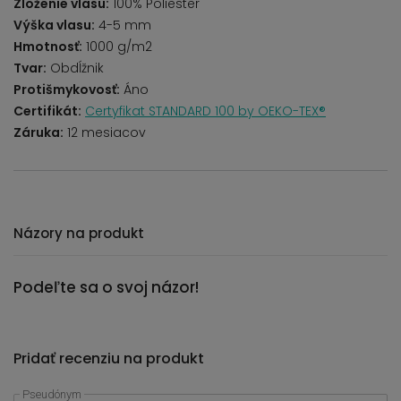
Zloženie vlasu:
100% Poliester
Výška vlasu:
4-5 mm
Hmotnosť:
1000 g/m2
Tvar:
Obdĺžnik
Protišmykovosť:
Áno
Certifikát:
Certyfikat STANDARD 100 by OEKO-TEX®
Záruka:
12 mesiacov
Názory na produkt
Podeľte sa o svoj názor!
Pridať recenziu na produkt
Pseudónym