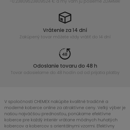
-0.23809523809524 € a my vám ju pošleme ZDARMA!
Vrátenie za 14 dní
Zakúpený
tovar môžete vždy vrátiť do 14 dní
Odoslanie tovaru do 48 h
Tovar odosielame do 48 hodín
od od prijatia platby
V spoločnosti CHEMEX nakúpite kvalitné tradičné a
moderné koberce online za atraktívne ceny. Veľký výber je
našou najväčšou prednosťou, ponúkame efektívne
koberce pre každý interiér vrátane módnych huňatých
kobercov a kobercov s orientálnymi vzormi. Efektívny