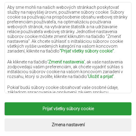
Lilac koberce
Aby sme mohli na našich webových stránkach poskytovať
služby na najvyššej úrovni, používame súbory cookie. Súbory
Žlté koberce
cookie sa používajú na prispôsobenie obsahu webovej stránky
preferenciám používateľa, na optimalizáciu používania
Mätové koberce
webových stránok, na vytváranie štatistík a na udržiavanie
relácie používateľa webovej stránky. Jednotlivé nastavenia
Modré koberce
súborov cookie môžete zmeniť kliknutím na tlačidlo "Zmeniť
nastavenia". Ak chcete súhlasiť s inštaláciou súborov cookie
Oranžové koberce
všetkých vyššie uvedených kategórií na vašom koncovom
Ružové koberce
zariadení, kliknite na tlačidlo
"Prijať všetky súbory cookie"
.
Šedé koberce
Ak kliknete na tlačidlo
'Zmeniť nastavenia'
, ak vaše nastavenia
zodpovedajú vašim preferenciám, ak chcete vyjadriť súhlas s
Terakotové koberce
inštaláciou súborov cookie na vašom koncovom zariadení v
rozsahu, ktorý si zvolíte, kliknite na tlačidlo
'Uložiť a prijať'
.
Zelené koberce
Zlaté koberce
Pokiaľ budú súbory cookie obsahovať vaše osobné údaje,
základom spracovania je oprávnený záujem správcu
osobných údajov (DYWANYCHEMEX) alebo tretích strán v
podobe poskytovania vysokokvalitných služieb na našej
webovej stránke a marketingových aktivít správcu osobných
Prijať všetky súbory cookie
Copyright 2022
Koberce Chemex.
Všetky práva
údajov a jeho dôveryhodných partnerov.
vyhradené.
Viac informácií o súboroch cookie a spracovaní osobných
Realizácia:
www.dimax.pl
Zmena nastavení
údajov nájdete v
Zásadách ochrany osobných údajov
.