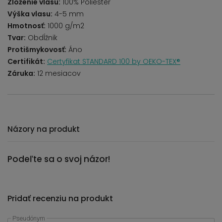
Zloženie vlasu:
100% Poliester
Výška vlasu:
4-5 mm
Hmotnosť:
1000 g/m2
Tvar:
Obdĺžnik
Protišmykovosť:
Áno
Certifikát:
Certyfikat STANDARD 100 by OEKO-TEX®
Záruka:
12 mesiacov
Názory na produkt
Podeľte sa o svoj názor!
Pridať recenziu na produkt
Pseudónym