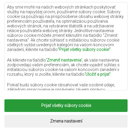
Lilac koberce
Aby sme mohli na našich webových stránkach poskytovať
služby na najvyššej úrovni, používame súbory cookie. Súbory
Žlté koberce
cookie sa používajú na prispôsobenie obsahu webovej stránky
preferenciám používateľa, na optimalizáciu používania
Mätové koberce
webových stránok, na vytváranie štatistík a na udržiavanie
relácie používateľa webovej stránky. Jednotlivé nastavenia
Modré koberce
súborov cookie môžete zmeniť kliknutím na tlačidlo "Zmeniť
nastavenia". Ak chcete súhlasiť s inštaláciou súborov cookie
Oranžové koberce
všetkých vyššie uvedených kategórií na vašom koncovom
Ružové koberce
zariadení, kliknite na tlačidlo
"Prijať všetky súbory cookie"
.
Šedé koberce
Ak kliknete na tlačidlo
'Zmeniť nastavenia'
, ak vaše nastavenia
zodpovedajú vašim preferenciám, ak chcete vyjadriť súhlas s
Terakotové koberce
inštaláciou súborov cookie na vašom koncovom zariadení v
rozsahu, ktorý si zvolíte, kliknite na tlačidlo
'Uložiť a prijať'
.
Zelené koberce
Zlaté koberce
Pokiaľ budú súbory cookie obsahovať vaše osobné údaje,
základom spracovania je oprávnený záujem správcu
osobných údajov (DYWANYCHEMEX) alebo tretích strán v
podobe poskytovania vysokokvalitných služieb na našej
webovej stránke a marketingových aktivít správcu osobných
Prijať všetky súbory cookie
Copyright 2022
Koberce Chemex.
Všetky práva
údajov a jeho dôveryhodných partnerov.
vyhradené.
Viac informácií o súboroch cookie a spracovaní osobných
Realizácia:
www.dimax.pl
Zmena nastavení
údajov nájdete v
Zásadách ochrany osobných údajov
.