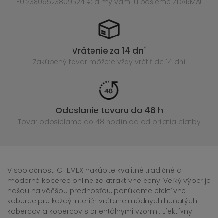
-0.23809523809524 € a my vám ju pošleme ZDARMA!
Vrátenie za 14 dní
Zakúpený
tovar môžete vždy vrátiť do 14 dní
Odoslanie tovaru do 48 h
Tovar odosielame do 48 hodín
od od prijatia platby
V spoločnosti CHEMEX nakúpite kvalitné tradičné a
moderné koberce online za atraktívne ceny. Veľký výber je
našou najväčšou prednosťou, ponúkame efektívne
koberce pre každý interiér vrátane módnych huňatých
kobercov a kobercov s orientálnymi vzormi. Efektívny