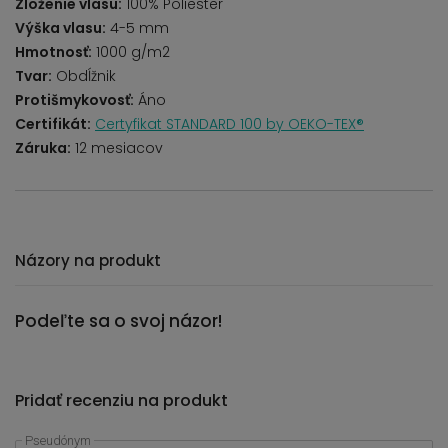
Zloženie vlasu:
100% Poliester
Výška vlasu:
4-5 mm
Hmotnosť:
1000 g/m2
Tvar:
Obdĺžnik
Protišmykovosť:
Áno
Certifikát:
Certyfikat STANDARD 100 by OEKO-TEX®
Záruka:
12 mesiacov
Názory na produkt
Podeľte sa o svoj názor!
Pridať recenziu na produkt
Pseudónym