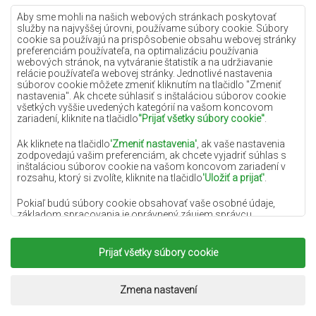
Lilac koberce
Aby sme mohli na našich webových stránkach poskytovať
služby na najvyššej úrovni, používame súbory cookie. Súbory
Žlté koberce
cookie sa používajú na prispôsobenie obsahu webovej stránky
preferenciám používateľa, na optimalizáciu používania
Mätové koberce
webových stránok, na vytváranie štatistík a na udržiavanie
relácie používateľa webovej stránky. Jednotlivé nastavenia
Modré koberce
súborov cookie môžete zmeniť kliknutím na tlačidlo "Zmeniť
nastavenia". Ak chcete súhlasiť s inštaláciou súborov cookie
Oranžové koberce
všetkých vyššie uvedených kategórií na vašom koncovom
Ružové koberce
zariadení, kliknite na tlačidlo
"Prijať všetky súbory cookie"
.
Šedé koberce
Ak kliknete na tlačidlo
'Zmeniť nastavenia'
, ak vaše nastavenia
zodpovedajú vašim preferenciám, ak chcete vyjadriť súhlas s
Terakotové koberce
inštaláciou súborov cookie na vašom koncovom zariadení v
rozsahu, ktorý si zvolíte, kliknite na tlačidlo
'Uložiť a prijať'
.
Zelené koberce
Zlaté koberce
Pokiaľ budú súbory cookie obsahovať vaše osobné údaje,
základom spracovania je oprávnený záujem správcu
osobných údajov (DYWANYCHEMEX) alebo tretích strán v
podobe poskytovania vysokokvalitných služieb na našej
webovej stránke a marketingových aktivít správcu osobných
Prijať všetky súbory cookie
Copyright 2022
Koberce Chemex.
Všetky práva
údajov a jeho dôveryhodných partnerov.
vyhradené.
Viac informácií o súboroch cookie a spracovaní osobných
Realizácia:
www.dimax.pl
Zmena nastavení
údajov nájdete v
Zásadách ochrany osobných údajov
.