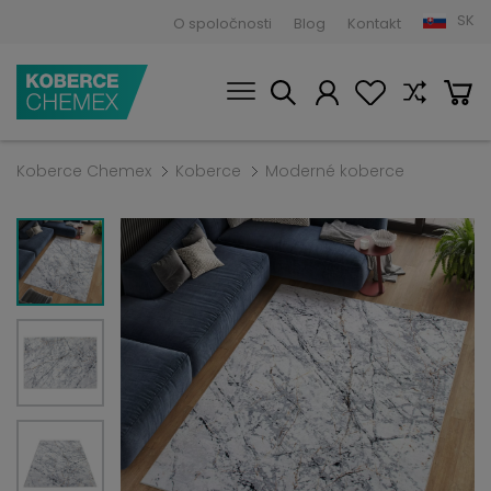
SK
O spoločnosti
Blog
Kontakt
Koberce Chemex
Koberce
Moderné koberce