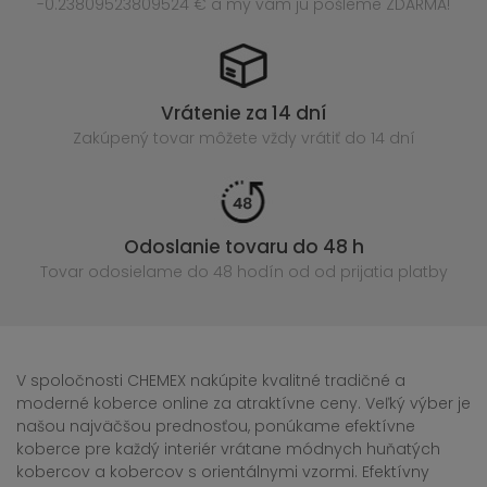
-0.23809523809524 € a my vám ju pošleme ZDARMA!
Vrátenie za 14 dní
Zakúpený
tovar môžete vždy vrátiť do 14 dní
Odoslanie tovaru do 48 h
Tovar odosielame do 48 hodín
od od prijatia platby
V spoločnosti CHEMEX nakúpite kvalitné tradičné a
moderné koberce online za atraktívne ceny. Veľký výber je
našou najväčšou prednosťou, ponúkame efektívne
koberce pre každý interiér vrátane módnych huňatých
kobercov a kobercov s orientálnymi vzormi. Efektívny