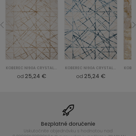
KOBEREC NI90A CRYSTAL GYU - BEŻOWY
KOBEREC NI90A CRYSTAL GYU - NIEBIESKI
25,24 €
25,24 €
od
od
Bezplatné doručenie
Uskutočnite objednávku s hodnotou nad