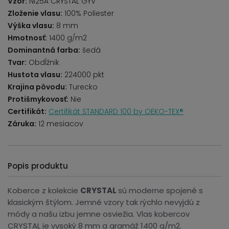
Vzor:
NI25A CRYSTAL GYV
Zloženie vlasu:
100% Poliester
Výška vlasu:
8 mm
Hmotnosť:
1400 g/m2
Dominantná farba:
šedá
Tvar:
Obdĺžnik
Hustota vlasu:
224000 pkt
Krajina pôvodu:
Turecko
Protišmykovosť:
Nie
Certifikát:
Certifikát STANDARD 100 by OEKO-TEX®
Záruka:
12 mesiacov
Popis produktu
Koberce z kolekcie
CRYSTAL
sú moderne spojené s
klasickým štýlom. Jemné vzory tak rýchlo nevyjdú z
módy a našu izbu jemne osviežia. Vlas kobercov
CRYSTAL je vysoký 8 mm a gramáž 1400 g/m2.