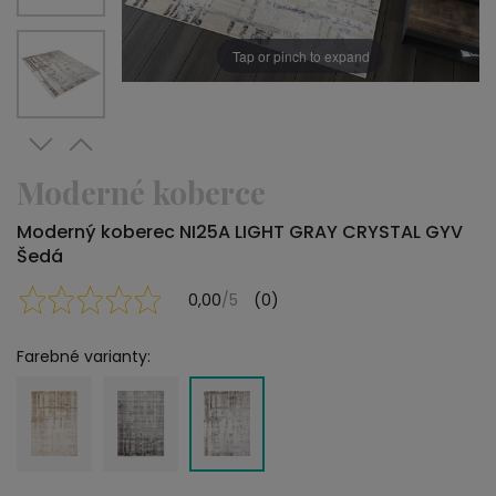
Tap or pinch to expand
Moderné koberce
Moderný koberec NI25A LIGHT GRAY CRYSTAL GYV
Šedá
0,00
/5
(0)
Farebné varianty: