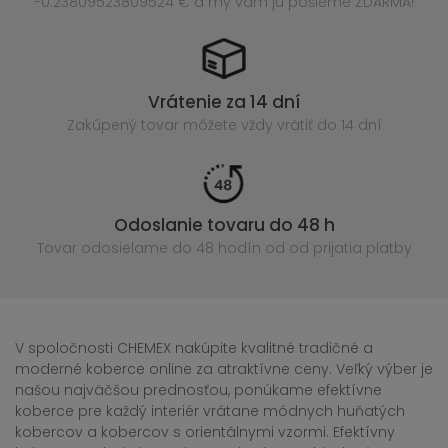
-0.23809523809524 € a my vám ju pošleme ZDARMA!
Vrátenie za 14 dní
Zakúpený
tovar môžete vždy vrátiť do 14 dní
Odoslanie tovaru do 48 h
Tovar odosielame do 48 hodín
od od prijatia platby
V spoločnosti CHEMEX nakúpite kvalitné tradičné a
moderné koberce online za atraktívne ceny. Veľký výber je
našou najväčšou prednosťou, ponúkame efektívne
koberce pre každý interiér vrátane módnych huňatých
kobercov a kobercov s orientálnymi vzormi. Efektívny