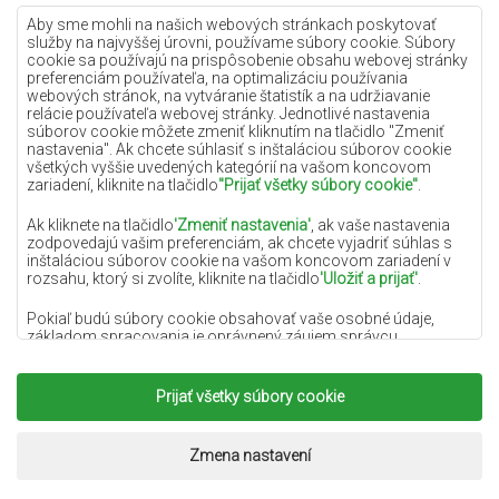
Lilac koberce
Aby sme mohli na našich webových stránkach poskytovať
služby na najvyššej úrovni, používame súbory cookie. Súbory
Žlté koberce
cookie sa používajú na prispôsobenie obsahu webovej stránky
preferenciám používateľa, na optimalizáciu používania
Mätové koberce
webových stránok, na vytváranie štatistík a na udržiavanie
relácie používateľa webovej stránky. Jednotlivé nastavenia
Modré koberce
súborov cookie môžete zmeniť kliknutím na tlačidlo "Zmeniť
nastavenia". Ak chcete súhlasiť s inštaláciou súborov cookie
Oranžové koberce
všetkých vyššie uvedených kategórií na vašom koncovom
Ružové koberce
zariadení, kliknite na tlačidlo
"Prijať všetky súbory cookie"
.
Šedé koberce
Ak kliknete na tlačidlo
'Zmeniť nastavenia'
, ak vaše nastavenia
zodpovedajú vašim preferenciám, ak chcete vyjadriť súhlas s
Terakotové koberce
inštaláciou súborov cookie na vašom koncovom zariadení v
rozsahu, ktorý si zvolíte, kliknite na tlačidlo
'Uložiť a prijať'
.
Zelené koberce
Zlaté koberce
Pokiaľ budú súbory cookie obsahovať vaše osobné údaje,
základom spracovania je oprávnený záujem správcu
osobných údajov (DYWANYCHEMEX) alebo tretích strán v
podobe poskytovania vysokokvalitných služieb na našej
webovej stránke a marketingových aktivít správcu osobných
Prijať všetky súbory cookie
Copyright 2022
Koberce Chemex.
Všetky práva
údajov a jeho dôveryhodných partnerov.
vyhradené.
Viac informácií o súboroch cookie a spracovaní osobných
Realizácia:
www.dimax.pl
Zmena nastavení
údajov nájdete v
Zásadách ochrany osobných údajov
.