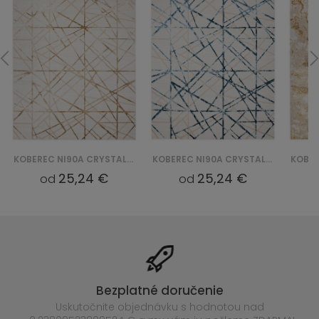
KOBEREC NI90A CRYSTAL GYU - BEŻOWY
KOBEREC NI90A CRYSTAL GYU - NIEBIESKI
25,24 €
25,24 €
od
od
Bezplatné doručenie
Uskutočnite objednávku s hodnotou nad