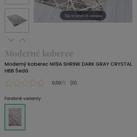
Tap or pinch to expand
Moderné koberce
Moderný koberec NI19A SHRINK DARK GRAY CRYSTAL
HBB Šedá
0,00
/5
(0)
Farebné varianty: