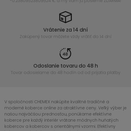
-0.23809523809524 € a my vám ju pošleme ZDARMA!
Vrátenie za 14 dní
Zakúpený
tovar môžete vždy vrátiť do 14 dní
Odoslanie tovaru do 48 h
Tovar odosielame do 48 hodín
od od prijatia platby
V spoločnosti CHEMEX nakúpite kvalitné tradičné a
moderné koberce online za atraktívne ceny. Veľký výber je
našou najväčšou prednosťou, ponúkame efektívne
koberce pre každý interiér vrátane módnych huňatých
kobercov a kobercov s orientálnymi vzormi. Efektívny