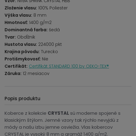
Vzor:
NI19A SHRINK CRYSTAL HBB
Zloženie vlasu:
100% Poliester
Výška vlasu:
8 mm
Hmotnosť:
1400 g/m2
Dominantná farba:
šedá
Tvar:
Obdĺžnik
Hustota vlasu:
224000 pkt
Krajina pôvodu:
Turecko
Protišmykovosť:
Nie
Certifikát:
Certifikát STANDARD 100 by OEKO-TEX®
Záruka:
12 mesiacov
Popis produktu
Koberce z kolekcie
CRYSTAL
sú moderne spojené s
klasickým štýlom. Jemné vzory tak rýchlo nevyjdú z
módy a našu izbu jemne osviežia. Vlas kobercov
CRYSTAL je vysoký 8 mm a gramáž 1400 g/m2.