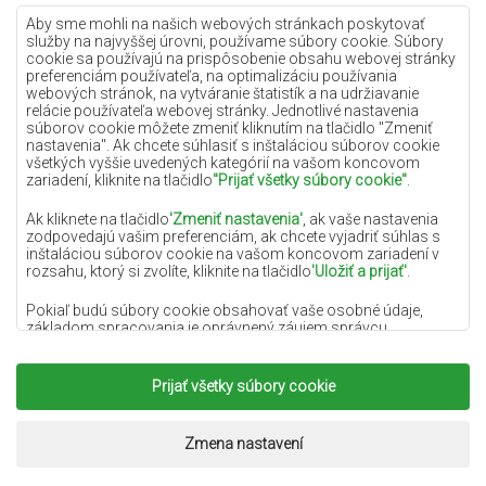
Lilac koberce
Aby sme mohli na našich webových stránkach poskytovať
služby na najvyššej úrovni, používame súbory cookie. Súbory
Žlté koberce
cookie sa používajú na prispôsobenie obsahu webovej stránky
preferenciám používateľa, na optimalizáciu používania
Mätové koberce
webových stránok, na vytváranie štatistík a na udržiavanie
relácie používateľa webovej stránky. Jednotlivé nastavenia
Modré koberce
súborov cookie môžete zmeniť kliknutím na tlačidlo "Zmeniť
nastavenia". Ak chcete súhlasiť s inštaláciou súborov cookie
Oranžové koberce
všetkých vyššie uvedených kategórií na vašom koncovom
Ružové koberce
zariadení, kliknite na tlačidlo
"Prijať všetky súbory cookie"
.
Šedé koberce
Ak kliknete na tlačidlo
'Zmeniť nastavenia'
, ak vaše nastavenia
zodpovedajú vašim preferenciám, ak chcete vyjadriť súhlas s
Terakotové koberce
inštaláciou súborov cookie na vašom koncovom zariadení v
rozsahu, ktorý si zvolíte, kliknite na tlačidlo
'Uložiť a prijať'
.
Zelené koberce
Zlaté koberce
Pokiaľ budú súbory cookie obsahovať vaše osobné údaje,
základom spracovania je oprávnený záujem správcu
osobných údajov (DYWANYCHEMEX) alebo tretích strán v
podobe poskytovania vysokokvalitných služieb na našej
webovej stránke a marketingových aktivít správcu osobných
Prijať všetky súbory cookie
Copyright 2022
Koberce Chemex.
Všetky práva
údajov a jeho dôveryhodných partnerov.
vyhradené.
Viac informácií o súboroch cookie a spracovaní osobných
Realizácia:
www.dimax.pl
Zmena nastavení
údajov nájdete v
Zásadách ochrany osobných údajov
.