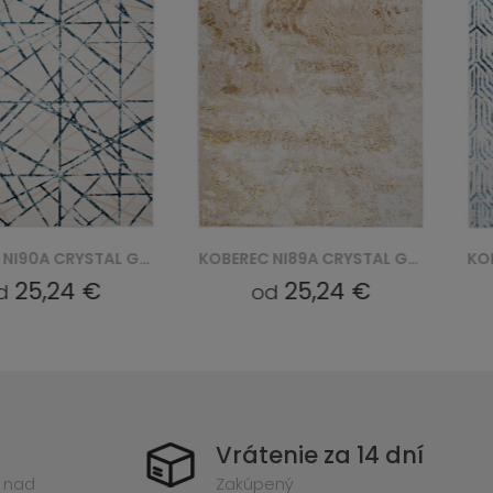
KOBEREC NI90A CRYSTAL GYU - NIEBIESKI
KOBEREC NI89A CRYSTAL GYU - BEŻOWY
25,24 €
25,24 €
od
Vrátenie za 14 dní
 nad
Zakúpený