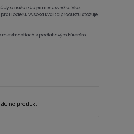
ódy a našu izbu jemne osviežia. Vlas
oti oderu. Vysoká kvalita produktu sťažuje
ť v miestnostiach s podlahovým kúrením.
nziu na produkt