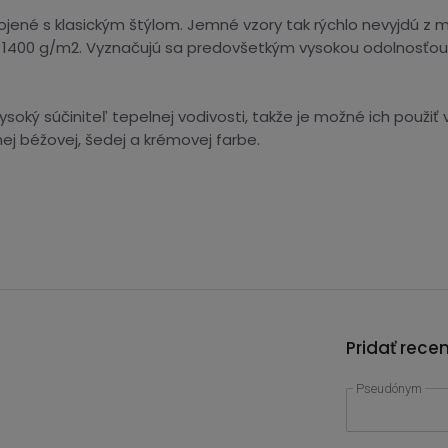
ené s klasickým štýlom. Jemné vzory tak rýchlo nevyjdú z m
400 g/m2. Vyznačujú sa predovšetkým vysokou odolnosťou pr
ysoký súčiniteľ tepelnej vodivosti, takže je možné ich použi
nej béžovej, šedej a krémovej farbe.
Pridať rece
Pseudónym