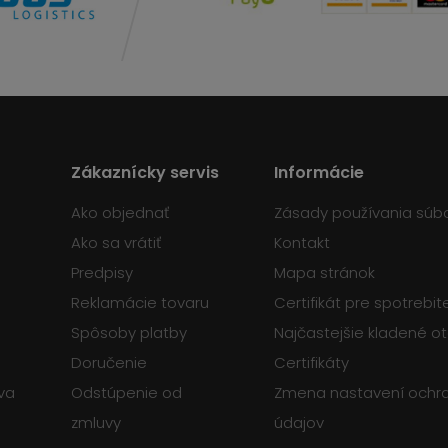
Zákaznícky servis
Informácie
Ako objednať
Zásady používania súb
Ako sa vrátiť
Kontakt
Predpisy
Mapa stránok
Reklamácie tovaru
Certifikát pre spotrebi
Spôsoby platby
Najčastejšie kladené o
Doručenie
Certifikáty
va
Odstúpenie od
Zmena nastavení ochr
zmluvy
údajov