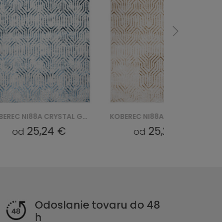
KOBEREC NI88A CRYSTAL GYU - NIEBIESKI
KOBEREC NI88A CRYSTAL GYU - BRĄZOWY
25,24 €
25,24 €
od
od
Odoslanie tovaru do 48
h