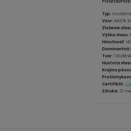
Podrobnost
Typ:
modern
Vzor:
NA37K S
Zloženie vlas
Výška vlasu:
Hmotnosť:
14
Dominantná 
Tvar:
Obdĺžni
Hustota vlas
Krajina pôvo
Protišmykovo
Certifikát:
Ce
Záruka:
12 me