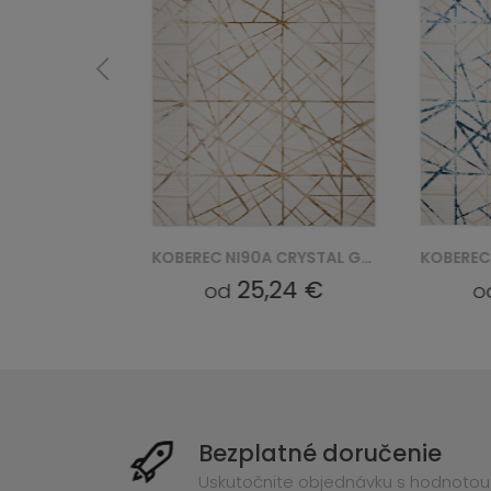
KOBEREC NJ74A CRYSTAL GYU - BRĄZOWY
KOBEREC NI90A CRYSTAL GYU - BEŻOWY
4 €
25,24 €
od
od
Bezplatné doručenie
Uskutočnite objednávku s hodnotou