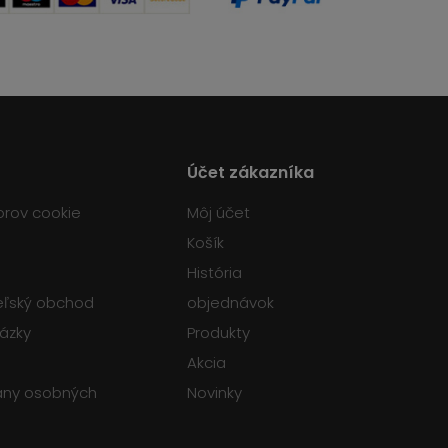
Účet zákazníka
orov cookie
Môj účet
Košík
História
teľský obchod
objednávok
tázky
Produkty
Akcia
any osobných
Novinky