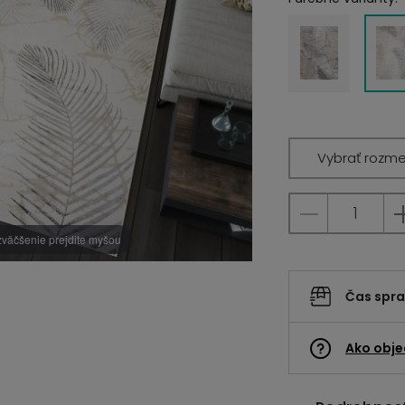
Vybrať rozme
zväčšenie prejdite myšou
Čas spr
Ako obje