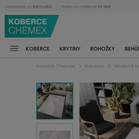
Odoslanie za
48 hodín
Právo na vrátenie
14 dní
KOBERCE
KRYTINY
ROHOŽKY
BEHÚ
Koberce Chemex
Koberce
Moderné k