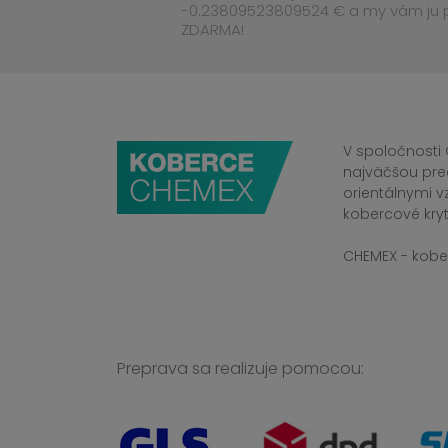
-0.23809523809524 € a my vám ju
ZDARMA!
V spoločnosti 
najväčšou pre
orientálnymi v
kobercové kryt
CHEMEX - kober
Preprava sa realizuje pomocou: