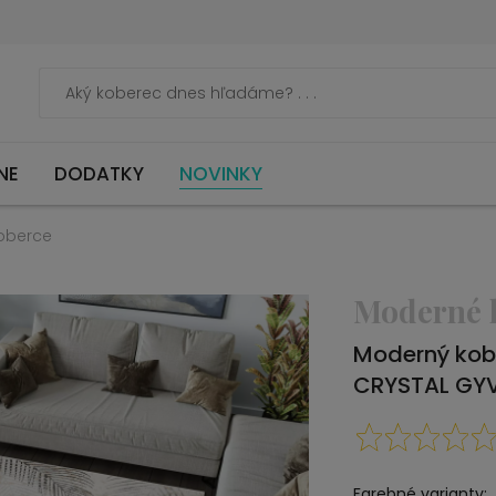
NE
DODATKY
NOVINKY
oberce
Moderné 
Moderný kob
CRYSTAL GY
Farebné varianty: