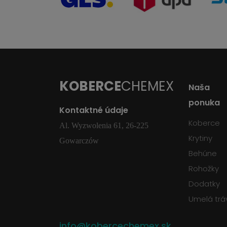
KOBERCE
CHEMEX
Naša
ponuka
Kontaktné údaje
Koberce
Al. Wyzwolenia 61, 26-225
Krytiny
Gowarczów
Behúne
Rohožky
Dodatky
Umelá trá
info@kobercechemex.sk