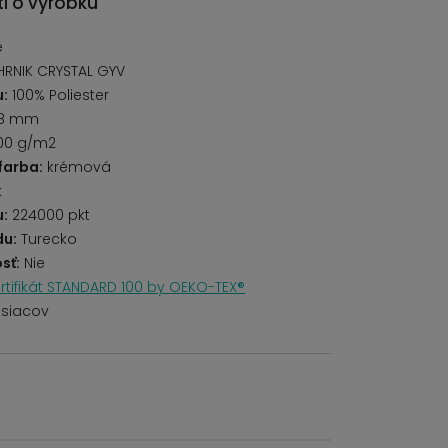
i o výrobku
é
HRNIK CRYSTAL GYV
u:
100% Poliester
8 mm
00 g/m2
farba:
krémová
k
u:
224000 pkt
du:
Turecko
sť:
Nie
rtifikát STANDARD 100 by OEKO-TEX®
siacov