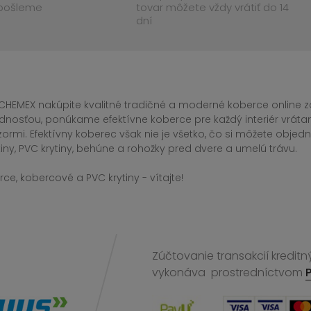
 pošleme
tovar môžete vždy vrátiť do 14
dní
CHEMEX nakúpite kvalitné tradičné a moderné koberce online za
dnosťou, ponúkame efektívne koberce pre každý interiér vrá
zormi. Efektívny koberec však nie je všetko, čo si môžete obj
iny, PVC krytiny, behúne a rohožky pred dvere a umelú trávu.
ce, kobercové a PVC krytiny - vítajte!
Zúčtovanie transakcií kreditn
vykonáva
prostredníctvom