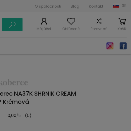
SK
O spoločnosti
Blog
Kontakt
Môj účet
Obľúbené
Porovnať
Košík
koberce
erec NA37K SHRNIK CREAM
V Krémová
0,00
/5
(0)