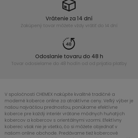
Vrátenie za 14 dní
Zakúpený
tovar môžete vždy vrátiť do 14 dní
Odoslanie tovaru do 48 h
Tovar odosielame do 48 hodín
od od prijatia platby
V spoločnosti CHEMEX nakúpite kvalitné tradičné a
moderné koberce online za atraktívne ceny. Veľký výber je
našou najväčšou prednosťou, ponúkame efektívne
koberce pre každý interiér vrátane módnych huňatých
kobercov a kobercov s orientálnymi vzormi. Efektívny
koberec však nie je všetko, čo si môžete objednať v
našom online obchode. Predávame tiež kobercové