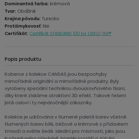
Dominantná farba:
krémová
Tvar:
Obdĺžnik
Krajina pôvodu:
Turecko
Protišmykovosť:
Nie
Certifikát:
Certifikát STANDARD 100 by OEKO-TEX®
Popis produktu
Koberce z kolekce CANSAS jsou bezpochyby
mimořádně originální a mimořádné produkty. Byly
vyrobeny speciální technikou dvouúrovňového tkaní,
díky které získáme atraktivní 3D efekt. Takové řešení
jistě osloví i ty nejnáročnější zákazníky.
Kolekce je udržována v tlumené paletě barev včetně
tlumených barev bílé, béžové a krémové s přídavkem
tmavší a světle šedé. Ideální pro místnosti, jako jsou
kuchyně nebo předsíně. Interiér rozzáří a zútulní.