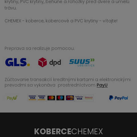
krytiny, PVC krytiny, behúne a rohožky pred dvere a umelú
trávu.
CHEMEX - koberce, kobercové a PVC krytiny - vítajte!
Preprava sa realizuje pomocou:
Zúčtovanie transakcií kreditnými kartami a elektronickými
prevodmi sa vykonáva
prostredníctvom
PayU
KOBERCE
CHEMEX