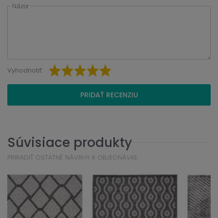
Názor
Vyhodnotiť:
PRIDAŤ RECENZIU
Súvisiace produkty
PRIRADIŤ OSTATNÉ NÁVRHY K OBJEDNÁVKE