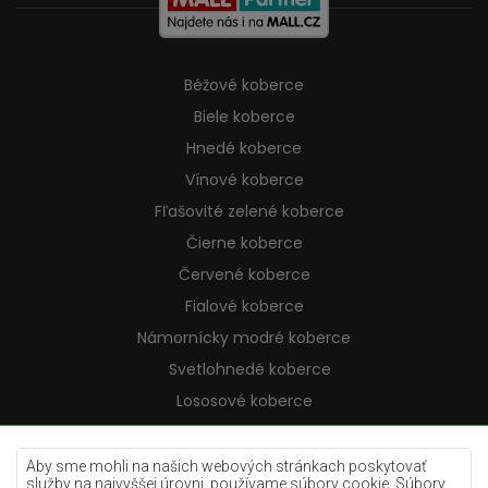
Béžové koberce
Biele koberce
Hnedé koberce
Vínové koberce
Fľašovité zelené koberce
Čierne koberce
Červené koberce
Fialové koberce
Námornícky modré koberce
Svetlohnedé koberce
Lososové koberce
Krémové koberce
Lilac koberce
Aby sme mohli na našich webových stránkach poskytovať
služby na najvyššej úrovni, používame súbory cookie. Súbory