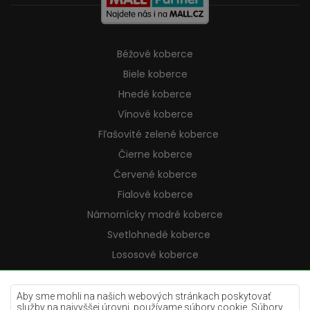
Béžové koberce
Biele koberce
Hnedé koberce
Vínové koberce
Fľašovité zelené koberce
Čierne koberce
Červené koberce
Fialové koberce
Námornícky modré koberce
Svetlohnedé koberce
Lososové koberce
Krémové koberce
Lilac koberce
Aby sme mohli na našich webových stránkach poskytovať
služby na najvyššej úrovni, používame súbory cookie. Súbory