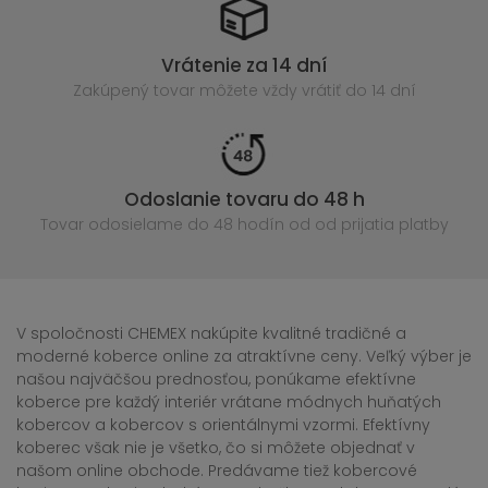
Vrátenie za 14 dní
Zakúpený
tovar môžete vždy vrátiť do 14 dní
Odoslanie tovaru do 48 h
Tovar odosielame do 48 hodín
od od prijatia platby
V spoločnosti CHEMEX nakúpite kvalitné tradičné a
moderné koberce online za atraktívne ceny. Veľký výber je
našou najväčšou prednosťou, ponúkame efektívne
koberce pre každý interiér vrátane módnych huňatých
kobercov a kobercov s orientálnymi vzormi. Efektívny
koberec však nie je všetko, čo si môžete objednať v
našom online obchode. Predávame tiež kobercové