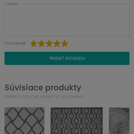
Názor
Vyhodnotiť:
PRIDAŤ RECENZIU
Súvisiace produkty
PRIRADIŤ OSTATNÉ NÁVRHY K OBJEDNÁVKE