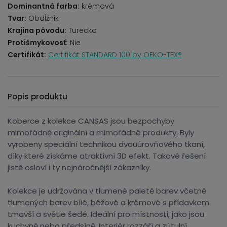
Dominantná farba:
krémová
Tvar:
Obdĺžnik
Krajina pôvodu:
Turecko
Protišmykovosť:
Nie
Certifikát:
Certifikát STANDARD 100 by OEKO-TEX®
Popis produktu
Koberce z kolekce CANSAS jsou bezpochyby
mimořádně originální a mimořádné produkty. Byly
vyrobeny speciální technikou dvouúrovňového tkaní,
díky které získáme atraktivní 3D efekt. Takové řešení
jistě osloví i ty nejnáročnější zákazníky.
Kolekce je udržována v tlumené paletě barev včetně
tlumených barev bílé, béžové a krémové s přídavkem
tmavší a světle šedé. Ideální pro místnosti, jako jsou
kuchyně nebo předsíně. Interiér rozzáří a zútulní.