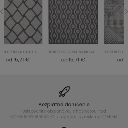
KOBEREC FG81A DARK CANSAS FOW - SZARY
KOBEREC FG42A LIGHT CANSAS FOW - SZARY
15,71 €
15,71 €
od
od
Bezplatné doručenie
Uskutočnite objednávku s hodnotou nad
-0.23809523809524 € a my vám ju pošleme ZDARMA!