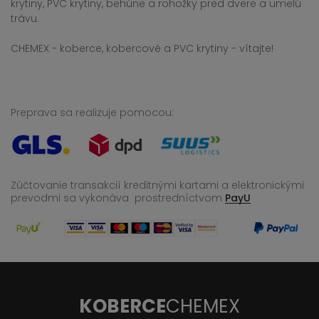
krytiny, PVC krytiny, behúne a rohožky pred dvere a umelú
trávu.
CHEMEX - koberce, kobercové a PVC krytiny - vítajte!
Preprava sa realizuje pomocou:
Zúčtovanie transakcií kreditnými kartami a elektronickými
prevodmi sa vykonáva
prostredníctvom
PayU
KOBERCE
CHEMEX