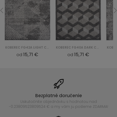
KOBEREC FG42A LIGHT CANSAS FOW - SZARY
KOBEREC FG40A DARK CANSAS FOW - SZARY
15,71 €
15,71 €
od
od
Bezplatné doručenie
Uskutočnite objednávku s hodnotou nad
-0.23809523809524 € a my vám ju pošleme ZDARMA!