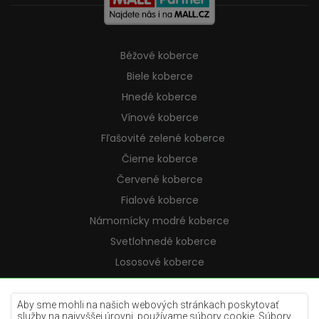
Béžové koberce
Biele koberce
Hnedé koberce
Vínové koberce
Fľašovité zelené koberce
Čierne koberce
Červené koberce
Fialové koberce
Námornícky modré koberce
Svetlohnedé koberce
Lososové koberce
Krémové koberce
Lilac koberce
Aby sme mohli na našich webových stránkach poskytovať
služby na najvyššej úrovni, používame súbory cookie. Súbory