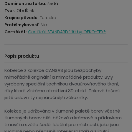
Dominantná farba:
šedá
Tvar:
Obdĺžnik
Krajina pôvodu:
Turecko
Protišmykovosť:
Nie
Certifikát:
Certifikát STANDARD 100 by OEKO-TEX®
Popis produktu
Koberce z kolekce CANSAS jsou bezpochyby
mimořádně originální a mimořádné produkty. Byly
vyrobeny speciální technikou dvouúrovňového tkaní,
díky které získáme atraktivní 3D efekt. Takové řešení
jistě osloví i ty nejnáročnější zákazníky.
Kolekce je udržována v tlumené paletě barev včetně
tlumených barev bílé, béžové a krémové s přídavkem
tmavší a světle šedé. Ideální pro místnosti, jako jsou
kuchyně nebo předsíně. Interiér rozzáří a zútulní.