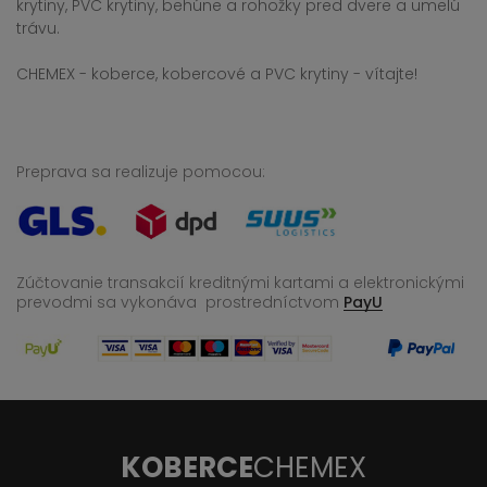
krytiny, PVC krytiny, behúne a rohožky pred dvere a umelú
trávu.
CHEMEX - koberce, kobercové a PVC krytiny - vítajte!
Preprava sa realizuje pomocou:
Zúčtovanie transakcií kreditnými kartami a elektronickými
prevodmi sa vykonáva
prostredníctvom
PayU
KOBERCE
CHEMEX