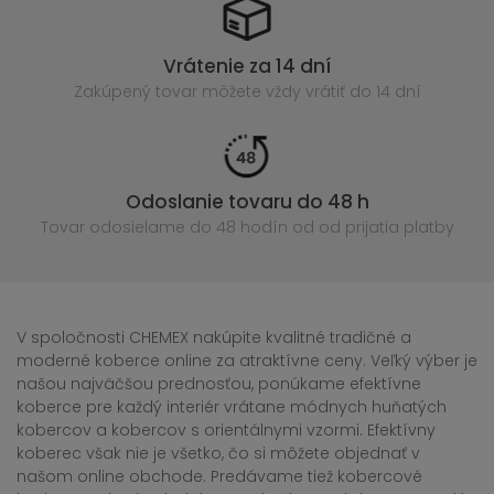
Vrátenie za 14 dní
Zakúpený
tovar môžete vždy vrátiť do 14 dní
Odoslanie tovaru do 48 h
Tovar odosielame do 48 hodín
od od prijatia platby
V spoločnosti CHEMEX nakúpite kvalitné tradičné a
moderné koberce online za atraktívne ceny. Veľký výber je
našou najväčšou prednosťou, ponúkame efektívne
koberce pre každý interiér vrátane módnych huňatých
kobercov a kobercov s orientálnymi vzormi. Efektívny
koberec však nie je všetko, čo si môžete objednať v
našom online obchode. Predávame tiež kobercové