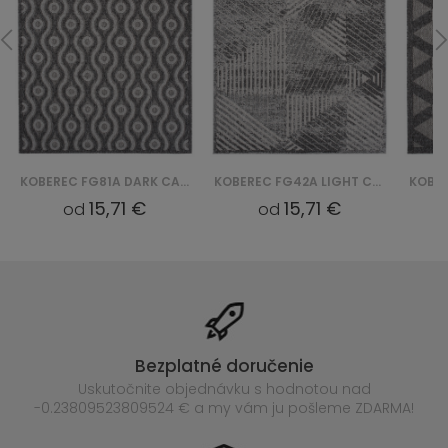
KOBEREC FG81A DARK CANSAS FOW - SZARY
KOBEREC FG42A LIGHT CANSAS FOW - SZARY
15,71 €
15,71 €
od
od
Bezplatné doručenie
Uskutočnite objednávku s hodnotou nad
-0.23809523809524 € a my vám ju pošleme ZDARMA!