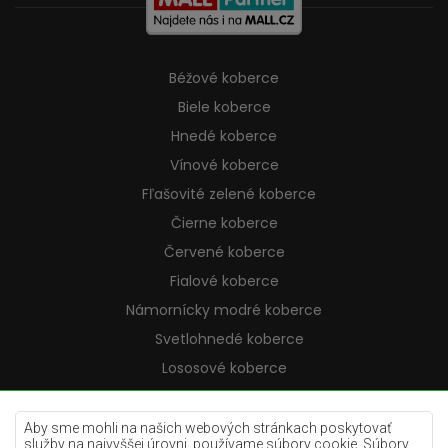
Béžové koberce
Biele koberce
Hnedé koberce
Vínové koberce
Fľašovité zelené koberce
Čierne koberce
Červené koberce
Fialové koberce
Námornícky modré koberce
Svetlohnedé koberce
Lososové koberce
Krémové koberce
Lilac koberce
Aby sme mohli na našich webových stránkach poskytovať
služby na najvyššej úrovni, používame súbory cookie. Súbory