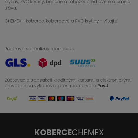
krytiny, PVC krytiny, behúne a rohožky pred dvere a umelú
trávu.
CHEMEX - koberce, kobercové a PVC krytiny - vítajte!
Preprava sa realizuje pomocou:
Zúčtovanie transakcií kreditnými kartami a elektronickými
prevodmi sa vykonáva
prostredníctvom
PayU
KOBERCE
CHEMEX