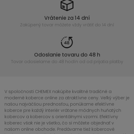
Vrátenie za 14 dní
Zakúpený
tovar môžete vždy vrátiť do 14 dní
Odoslanie tovaru do 48 h
Tovar odosielame do 48 hodín
od od prijatia platby
V spoločnosti CHEMEX nakúpite kvalitné tradičné a
moderné koberce online za atraktívne ceny. Veľký výber je
našou najväčšou prednosťou, ponúkame efektívne
koberce pre každý interiér vrátane módnych huňatých
kobercov a kobercov s orientálnymi vzormi. Efektívny
koberec však nie je všetko, čo si môžete objednať v
našom online obchode. Predávame tiež kobercové