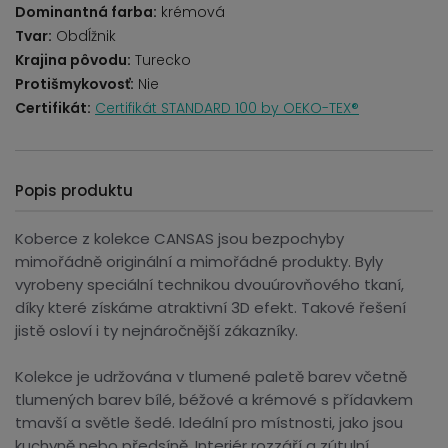
Dominantná farba:
krémová
Tvar:
Obdĺžnik
Krajina pôvodu:
Turecko
Protišmykovosť:
Nie
Certifikát:
Certifikát STANDARD 100 by OEKO-TEX®
Popis produktu
Koberce z kolekce CANSAS jsou bezpochyby
mimořádně originální a mimořádné produkty. Byly
vyrobeny speciální technikou dvouúrovňového tkaní,
díky které získáme atraktivní 3D efekt. Takové řešení
jistě osloví i ty nejnáročnější zákazníky.
Kolekce je udržována v tlumené paletě barev včetně
tlumených barev bílé, béžové a krémové s přídavkem
tmavší a světle šedé. Ideální pro místnosti, jako jsou
kuchyně nebo předsíně. Interiér rozzáří a zútulní.