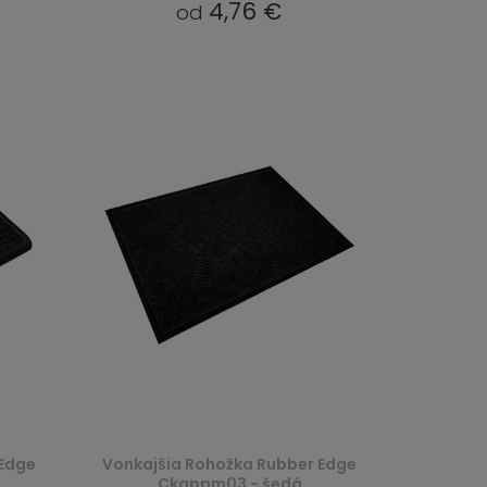
4,76 €
od
 Edge
Vonkajšia Rohožka Rubber Edge
Ckgppm03 - šedá