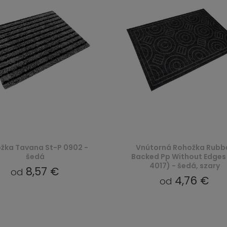
žka Tavana St-P 0902 -
Vnútorná Rohožka Rubb
šedá
Backed Pp Without Edges 
4017) - šedá, szary
8,57 €
od
4,76 €
od