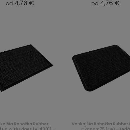
4,76 €
4,76 €
od
od
kajšia Rohožka Rubber
Vonkajšia Rohožka Rubber
 Pp With Edges (Vi 4001) -
Ckgppm75 (Ov) - šedá