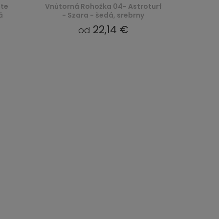
ate
Vnútorná Rohožka 04- Astroturf
á
- Szara - šedá, srebrny
22,14 €
od