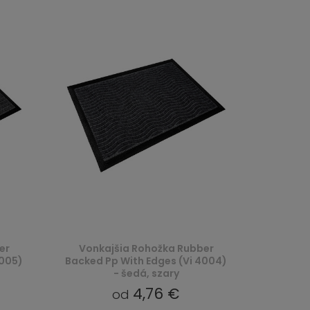
er
Vonkajšia Rohožka Rubber
4005)
Backed Pp With Edges (Vi 4004)
- šedá, szary
4,76 €
od