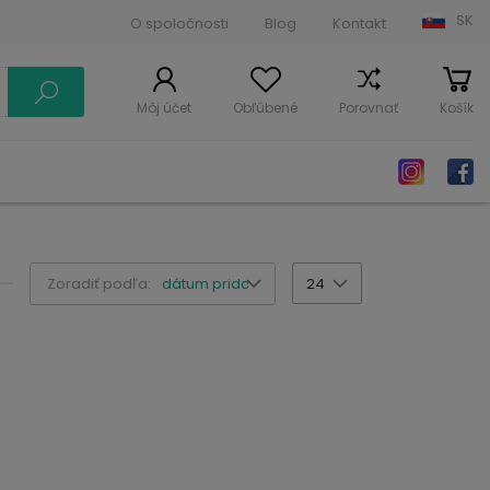
SK
O spoločnosti
Blog
Kontakt
Môj účet
Obľúbené
Porovnať
Košík
Zoradiť podľa:
dátum pridania
24