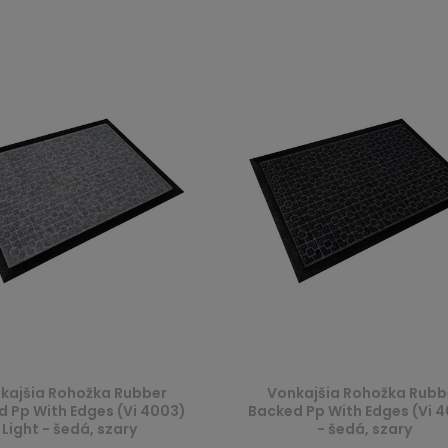
kajšia Rohožka Rubber
Vonkajšia Rohožka Rubb
 Pp With Edges (Vi 4003)
Backed Pp With Edges (Vi 
Light - šedá, szary
- šedá, szary