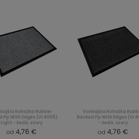
kajšia Rohožka Rubber
Vonkajšia Rohožka Rubb
 Pp With Edges (Vi 4005)
Backed Pp With Edges (Vi 
Light - šedá, szary
- šedá, szary
4,76 €
4,76 €
od
od