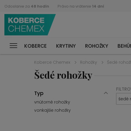
Odoslanie za
48 hodín
Právo na vrátenie
14 dní
KOBERCE
KRYTINY
ROHOŽKY
BEHÚ
Koberce Chemex
Rohožky
Šedé rohož
Šedé rohožky
FILTRO
Typ
šedé 
vnútorné rohožky
vonkajšie rohožky