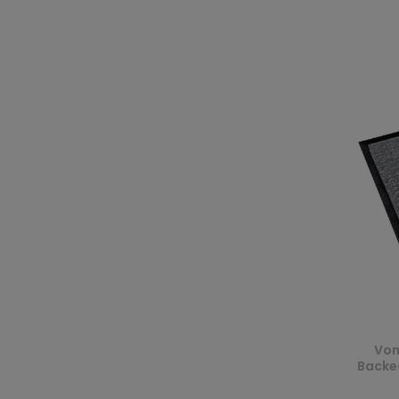
Von
Backed