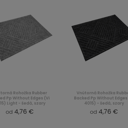
torná Rohožka Rubber
Vnútorná Rohožka Rubb
ed Pp Without Edges (Vi
Backed Pp Without Edges 
15) Light - šedá, szary
4015) - šedá, szary
4,76 €
4,76 €
od
od