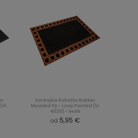
er
Vonkajšia Rohožka Rubber
(Vi
Moulded Pp - Loop Painted (Vi
4020) - šedá
5,95 €
od