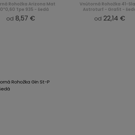
rná Rohožka Arizona Mat
Vnútorná Rohožka 41-Sl
0*0,60 Tpe 935 - šedá
Astroturf - Grafit - šed
8,57 €
22,14 €
od
od