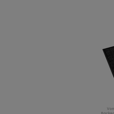
Von
Backed