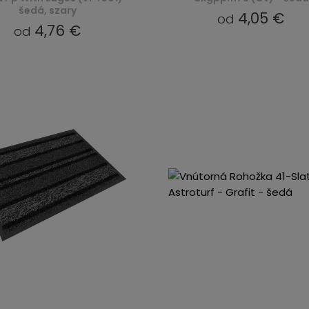
šedá, szary
4,05 €
od
4,76 €
od