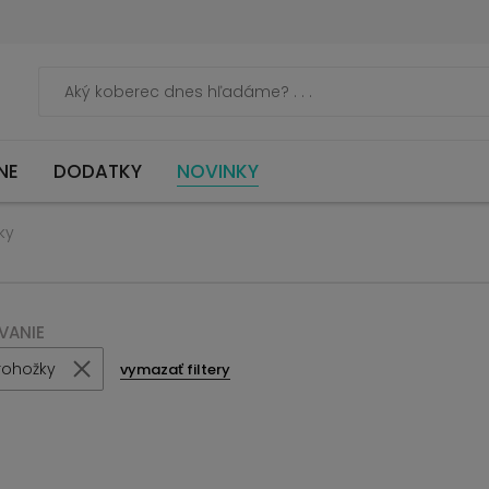
NE
DODATKY
NOVINKY
ky
VANIE
rohožky
vymazať filtery