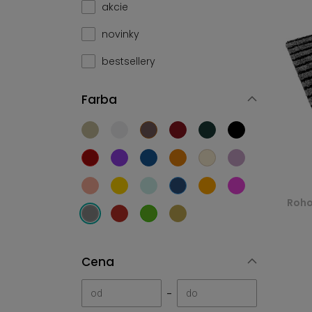
akcie
novinky
bestsellery
Farba
Roho
Cena
-