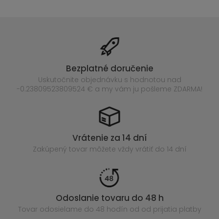
Bezplatné doručenie
Uskutočnite objednávku s hodnotou nad
-0.23809523809524 € a my vám ju pošleme ZDARMA!
Vrátenie za 14 dní
Zakúpený
tovar môžete vždy vrátiť do 14 dní
Odoslanie tovaru do 48 h
Tovar odosielame do 48 hodín
od od prijatia platby