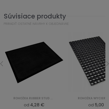
Súvisiace produkty
PRIRADIŤ OSTATNÉ NÁVRHY K OBJEDNÁVKE
ROHOŽKA RUBBER STUD MAT TAPER EDGE (VI 2201)
4,28 €
5,00 €
od
od