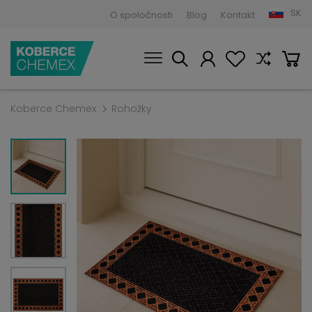
SK
O spoločnosti
Blog
Kontakt
Koberce Chemex
Rohožky