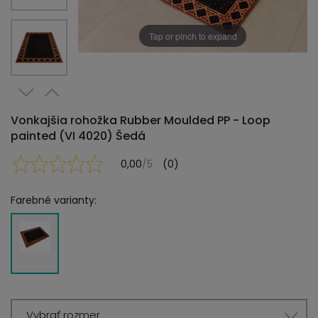
Tap or pinch to expand
Vonkajšia rohožka Rubber Moulded PP - Loop
painted (VI 4020) Šedá
0,00
/5
(0)
Farebné varianty:
Vybrať rozmer