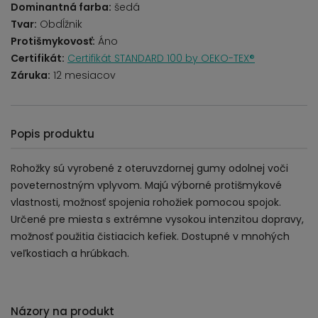
Dominantná farba:
šedá
Tvar:
Obdĺžnik
Protišmykovosť:
Áno
Certifikát:
Certifikát STANDARD 100 by OEKO-TEX®
Záruka:
12 mesiacov
Popis produktu
Rohožky sú vyrobené z oteruvzdornej gumy odolnej voči
poveternostným vplyvom. Majú výborné protišmykové
vlastnosti, možnosť spojenia rohožiek pomocou spojok.
Určené pre miesta s extrémne vysokou intenzitou dopravy,
možnosť použitia čistiacich kefiek. Dostupné v mnohých
veľkostiach a hrúbkach.
Názory na produkt