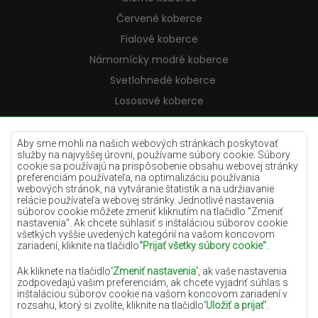
Červené koberce
Fialové koberce
Námornícky modré koberce
Svetlohnedé koberce
Lososové koberce
Krémové koberce
Lilac koberce
Aby sme mohli na našich webových stránkach poskytovať
služby na najvyššej úrovni, používame súbory cookie. Súbory
Žlté koberce
cookie sa používajú na prispôsobenie obsahu webovej stránky
preferenciám používateľa, na optimalizáciu používania
Mätové koberce
webových stránok, na vytváranie štatistík a na udržiavanie
relácie používateľa webovej stránky. Jednotlivé nastavenia
Modré koberce
súborov cookie môžete zmeniť kliknutím na tlačidlo "Zmeniť
nastavenia". Ak chcete súhlasiť s inštaláciou súborov cookie
Oranžové koberce
všetkých vyššie uvedených kategórií na vašom koncovom
Ružové koberce
zariadení, kliknite na tlačidlo
"Prijať všetky súbory cookie"
.
Šedé koberce
Ak kliknete na tlačidlo
'Zmeniť nastavenia'
, ak vaše nastavenia
zodpovedajú vašim preferenciám, ak chcete vyjadriť súhlas s
Terakotové koberce
inštaláciou súborov cookie na vašom koncovom zariadení v
rozsahu, ktorý si zvolíte, kliknite na tlačidlo
'Uložiť a prijať'
.
Zelené koberce