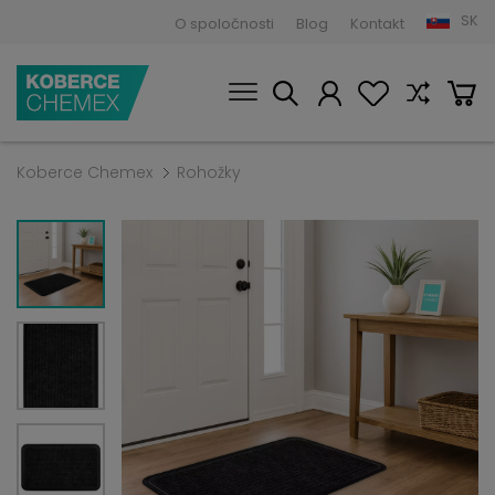
SK
O spoločnosti
Blog
Kontakt
Koberce Chemex
Rohožky