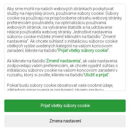
Lilac koberce
Aby sme mohli na našich webových stránkach poskytovať
služby na najvyššej úrovni, používame súbory cookie. Súbory
Žlté koberce
cookie sa používajú na prispôsobenie obsahu webovej stránky
preferenciám používateľa, na optimalizáciu používania
Mätové koberce
webových stránok, na vytváranie štatistík a na udržiavanie
relácie používateľa webovej stránky. Jednotlivé nastavenia
Modré koberce
súborov cookie môžete zmeniť kliknutím na tlačidlo "Zmeniť
nastavenia". Ak chcete súhlasiť s inštaláciou súborov cookie
Oranžové koberce
všetkých vyššie uvedených kategórií na vašom koncovom
Ružové koberce
zariadení, kliknite na tlačidlo
"Prijať všetky súbory cookie"
.
Šedé koberce
Ak kliknete na tlačidlo
'Zmeniť nastavenia'
, ak vaše nastavenia
zodpovedajú vašim preferenciám, ak chcete vyjadriť súhlas s
Terakotové koberce
inštaláciou súborov cookie na vašom koncovom zariadení v
rozsahu, ktorý si zvolíte, kliknite na tlačidlo
'Uložiť a prijať'
.
Zelené koberce
Zlaté koberce
Pokiaľ budú súbory cookie obsahovať vaše osobné údaje,
základom spracovania je oprávnený záujem správcu
osobných údajov (DYWANYCHEMEX) alebo tretích strán v
podobe poskytovania vysokokvalitných služieb na našej
webovej stránke a marketingových aktivít správcu osobných
Prijať všetky súbory cookie
Copyright 2022
Koberce Chemex.
Všetky práva
údajov a jeho dôveryhodných partnerov.
vyhradené.
Viac informácií o súboroch cookie a spracovaní osobných
Realizácia:
www.dimax.pl
Zmena nastavení
údajov nájdete v
Zásadách ochrany osobných údajov
.