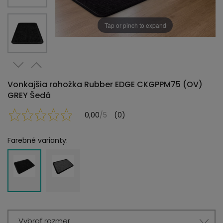
Tap or pinch to expand
Vonkajšia rohožka Rubber EDGE CKGPPM75 (OV)
GREY Šedá
0,00
/5
(0)
Farebné varianty:
Vybrať rozmer