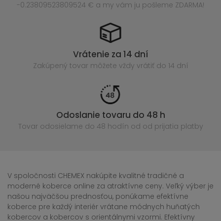
-0.23809523809524 € a my vám ju pošleme ZDARMA!
Vrátenie za 14 dní
Zakúpený
tovar môžete vždy vrátiť do 14 dní
Odoslanie tovaru do 48 h
Tovar odosielame do 48 hodín
od od prijatia platby
V spoločnosti CHEMEX nakúpite kvalitné tradičné a
moderné koberce online za atraktívne ceny. Veľký výber je
našou najväčšou prednosťou, ponúkame efektívne
koberce pre každý interiér vrátane módnych huňatých
kobercov a kobercov s orientálnymi vzormi. Efektívny