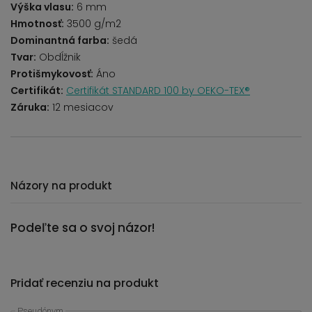
Výška vlasu:
6 mm
Hmotnosť:
3500 g/m2
Dominantná farba:
šedá
Tvar:
Obdĺžnik
Protišmykovosť:
Áno
Certifikát:
Certifikát STANDARD 100 by OEKO-TEX®
Záruka:
12 mesiacov
Názory na produkt
Podeľte sa o svoj názor!
Pridať recenziu na produkt
Pseudónym