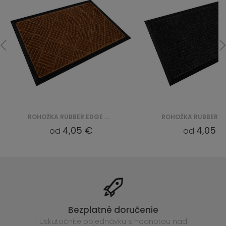
ROHOŽKA RUBBER EDGE CKGPPM03 - BRĄZOWY
4,05 €
4,05 €
od
od
Bezplatné doručenie
Uskutočnite objednávku s hodnotou nad