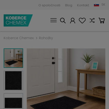
SK
O spoločnosti
Blog
Kontakt
Koberce Chemex
Rohožky