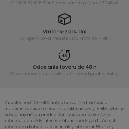
-0.23809523809524 € a my vám ju pošleme ZDARMA!
Vrátenie za 14 dní
Zakúpený
tovar môžete vždy vrátiť do 14 dní
Odoslanie tovaru do 48 h
Tovar odosielame do 48 hodín
od od prijatia platby
V spoločnosti CHEMEX nakúpite kvalitné tradičné a
moderné koberce online za atraktívne ceny. Veľký výber je
našou najväčšou prednosťou, ponúkame efektívne
koberce pre každý interiér vrátane módnych huňatých
kobercov a kobercov s orientálnymi vzormi. Efektívny