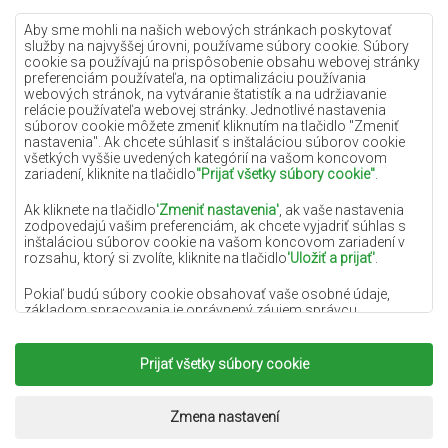
Lilac koberce
Aby sme mohli na našich webových stránkach poskytovať
služby na najvyššej úrovni, používame súbory cookie. Súbory
Žlté koberce
cookie sa používajú na prispôsobenie obsahu webovej stránky
preferenciám používateľa, na optimalizáciu používania
Mätové koberce
webových stránok, na vytváranie štatistík a na udržiavanie
relácie používateľa webovej stránky. Jednotlivé nastavenia
Modré koberce
súborov cookie môžete zmeniť kliknutím na tlačidlo "Zmeniť
nastavenia". Ak chcete súhlasiť s inštaláciou súborov cookie
Oranžové koberce
všetkých vyššie uvedených kategórií na vašom koncovom
Ružové koberce
zariadení, kliknite na tlačidlo
"Prijať všetky súbory cookie"
.
Šedé koberce
Ak kliknete na tlačidlo
'Zmeniť nastavenia'
, ak vaše nastavenia
zodpovedajú vašim preferenciám, ak chcete vyjadriť súhlas s
Terakotové koberce
inštaláciou súborov cookie na vašom koncovom zariadení v
rozsahu, ktorý si zvolíte, kliknite na tlačidlo
'Uložiť a prijať'
.
Zelené koberce
Zlaté koberce
Pokiaľ budú súbory cookie obsahovať vaše osobné údaje,
základom spracovania je oprávnený záujem správcu
osobných údajov (DYWANYCHEMEX) alebo tretích strán v
podobe poskytovania vysokokvalitných služieb na našej
webovej stránke a marketingových aktivít správcu osobných
Prijať všetky súbory cookie
Copyright 2022
Koberce Chemex.
Všetky práva
údajov a jeho dôveryhodných partnerov.
vyhradené.
Viac informácií o súboroch cookie a spracovaní osobných
Realizácia:
www.dimax.pl
Zmena nastavení
údajov nájdete v
Zásadách ochrany osobných údajov
.