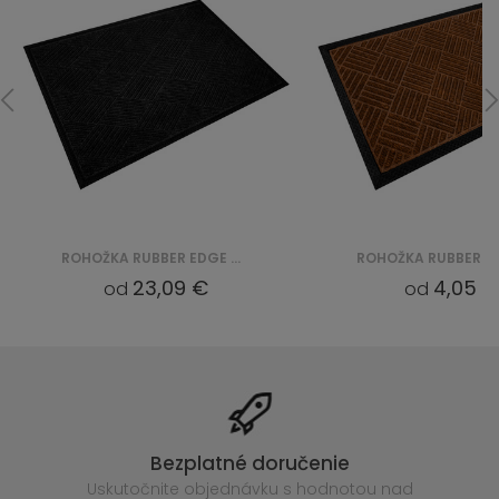
ROHOŽKA RUBBER EDGE CKGPPM03 GREY
23,09 €
4,05 €
od
od
Bezplatné doručenie
Uskutočnite objednávku s hodnotou nad