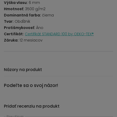
Výška vlasu:
6 mm
Hmotnosť:
3500 g/m2
Dominantná farba:
čierna
Tvar:
Obdĺžnik
Protišmykovosť:
Áno
Certifikát:
Certifikát STANDARD 100 by OEKO-TEX®
Záruka:
12 mesiacov
Názory na produkt
Podeľte sa o svoj názor!
Pridať recenziu na produkt
Pseudónym