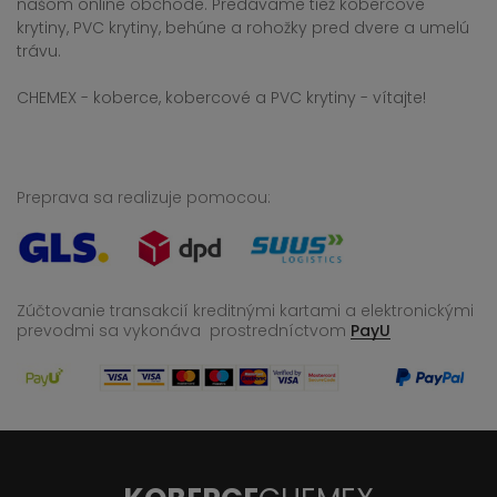
našom online obchode. Predávame tiež kobercové
krytiny, PVC krytiny, behúne a rohožky pred dvere a umelú
trávu.
CHEMEX - koberce, kobercové a PVC krytiny - vítajte!
Preprava sa realizuje pomocou:
Zúčtovanie transakcií kreditnými kartami a elektronickými
prevodmi sa vykonáva
prostredníctvom
PayU