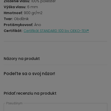
Zloženie vlasu:
100% poliester
Výška vlasu:
6 mm
Hmotnosť:
900 gr/m2
Tvar:
Obdĺžnik
Protišmykovosť:
Áno
Certifikát:
Certifikát STANDARD 100 by OEKO-TEX®
Názory na produkt
Podeľte sa o svoj názor!
Pridať recenziu na produkt
Pseudónym