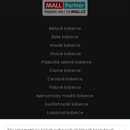
Béžové koberce
Biele koberce
Hnedé koberce
Vínové koberce
Fľašovité zelené koberce
Čierne koberce
Červené koberce
Fialové koberce
Námornícky modré koberce
Svetlohnedé koberce
Lososové koberce
Krémové koberce
Lilac koberce