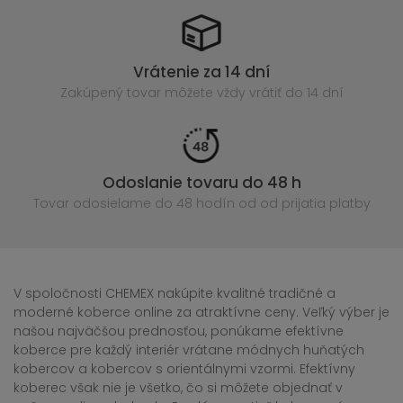
Vrátenie za 14 dní
Zakúpený
tovar môžete vždy vrátiť do 14 dní
Odoslanie tovaru do 48 h
Tovar odosielame do 48 hodín
od od prijatia platby
V spoločnosti CHEMEX nakúpite kvalitné tradičné a
moderné koberce online za atraktívne ceny. Veľký výber je
našou najväčšou prednosťou, ponúkame efektívne
koberce pre každý interiér vrátane módnych huňatých
kobercov a kobercov s orientálnymi vzormi. Efektívny
koberec však nie je všetko, čo si môžete objednať v