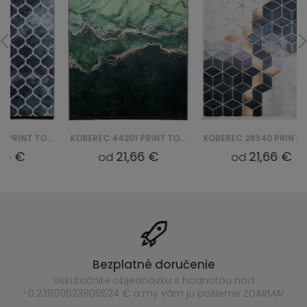
KOBEREC 44201 PRINT TOSCANA
KOBEREC 29340 PRINT TOSCANA
21,66 €
21,66 €
od
od
Bezplatné doručenie
Uskutočnite objednávku s hodnotou nad
-0.23809523809524 € a my vám ju pošleme ZDARMA!