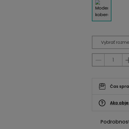
Vybrať rozme
Čas spr
Ako obje
Podrobnost