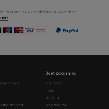
ými kartami a elektronickými prevodmi sa
PayU
Účet zákazníka
orov cookie
Môj účet
Košík
História
teľský obchod
objednávok