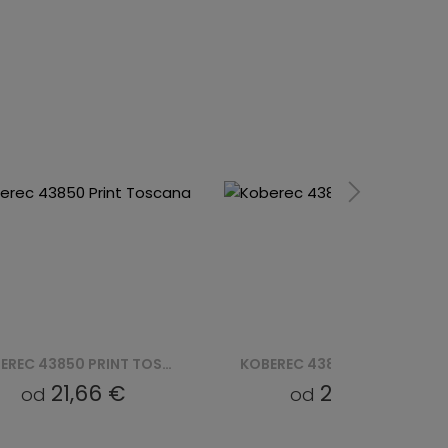
KOBEREC 43840 PRINT TOSCANA
21,66 €
21,66 €
od
od