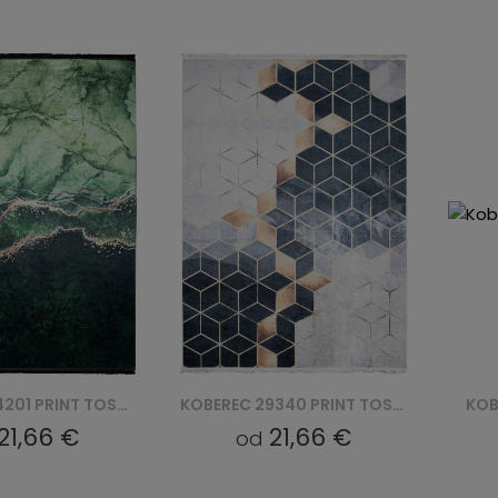
KOBEREC 29340 PRINT TOSCANA
KOBEREC 43850 PRINT TOSCANA
21,66 €
21,66 €
od