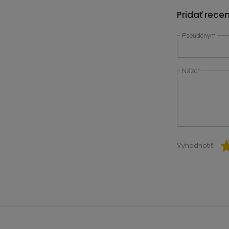
Pridať rece
Pseudónym
Názor
Vyhodnotiť: