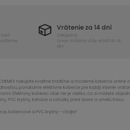
Vrátenie za 14 dní
 nad
Zakúpený
 pošleme
tovar môžete vždy vrátiť do 14
dní
CHEMEX nakúpite kvalitné tradičné a moderné koberce online za
dnosťou, ponúkame efektívne koberce pre každý interiér vrá
zormi. Efektívny koberec však nie je všetko, čo si môžete obj
iny, PVC krytiny, behúne a rohožky pred dvere a umelú trávu.
ce, kobercové a PVC krytiny - vítajte!