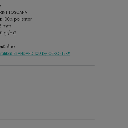
é
RINT TOSCANA
u:
100% poliester
6 mm
0 gr/m2
k
sť:
Áno
rtifikát STANDARD 100 by OEKO-TEX®