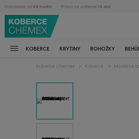
Odoslanie za
48 hodín
Právo na vrátenie
14 dní
KOBERCE
KRYTINY
ROHOŽKY
BEHÚ
Koberce Chemex
Koberce
Moderné k