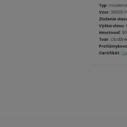
Typ:
modern
Vzor:
36500 P
Zloženie vlas
Výška vlasu:
Hmotnosť:
90
Tvar:
Obdĺžni
Protišmykovo
Certifikát:
Ce