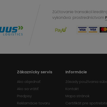
Zúčtovanie transakcií kreditn
vykonáva
prostredníctvom
Zákaznícky servis
Informácie
Ako objednať
Zásady používania súb
Ako sa vrátiť
Kontakt
Predpisy
Mapa stránok
Reklamácie tovaru
Certifikát pre spotrebi