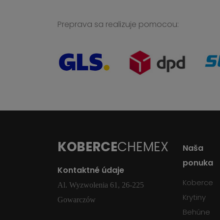
Preprava sa realizuje pomocou:
KOBERCE
CHEMEX
Naša
ponuka
Kontaktné údaje
Koberce
Al. Wyzwolenia 61, 26-225
Krytiny
Gowarczów
Behúne