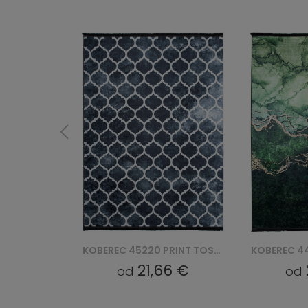
KOBEREC 45220 PRINT TOSCANA
KOBEREC 44201 PRINT TOSCANA
6 €
21,66 €
od
od