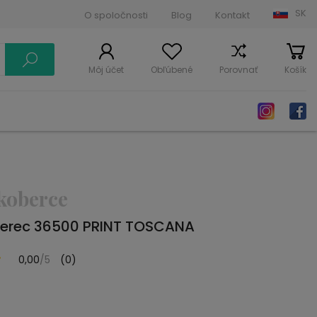
SK
O spoločnosti
Blog
Kontakt
Môj účet
Obľúbené
Porovnať
Košík
koberce
erec 36500 PRINT TOSCANA
0,00
/5
(0)