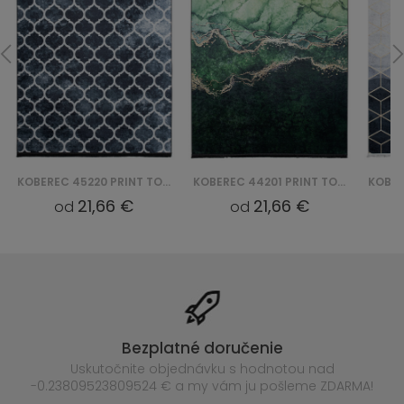
KOBEREC 44201 PRINT TOSCANA
KOBEREC 29340 PRINT TOSCANA
21,66 €
21,66 €
od
od
Bezplatné doručenie
Uskutočnite objednávku s hodnotou nad
-0.23809523809524 € a my vám ju pošleme ZDARMA!