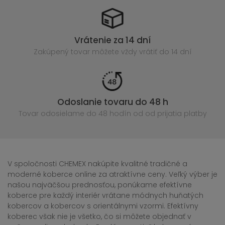
Vrátenie za 14 dní
Zakúpený
tovar môžete vždy vrátiť do 14 dní
Odoslanie tovaru do 48 h
Tovar odosielame do 48 hodín
od od prijatia platby
V spoločnosti CHEMEX nakúpite kvalitné tradičné a
moderné koberce online za atraktívne ceny. Veľký výber je
našou najväčšou prednosťou, ponúkame efektívne
koberce pre každý interiér vrátane módnych huňatých
kobercov a kobercov s orientálnymi vzormi. Efektívny
koberec však nie je všetko, čo si môžete objednať v