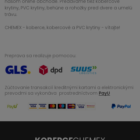
našom online obchode. Predávame tiež kobercové
krytiny, PVC krytiny, behúne a rohožky pred dvere a umelú
trávu.
CHEMEX - koberce, kobercové a PVC krytiny - vítajte!
Preprava sa realizuje pomocou:
Zúčtovanie transakcií kreditnými kartami a elektronickými
prevodmi sa vykonáva
prostredníctvom
PayU