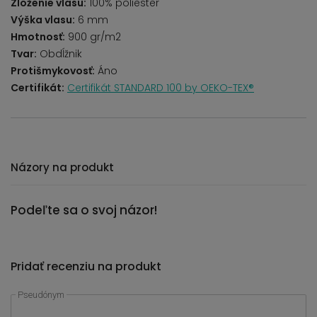
Zloženie vlasu:
100% poliester
Výška vlasu:
6 mm
Hmotnosť:
900 gr/m2
Tvar:
Obdĺžnik
Protišmykovosť:
Áno
Certifikát:
Certifikát STANDARD 100 by OEKO-TEX®
Názory na produkt
Podeľte sa o svoj názor!
Pridať recenziu na produkt
Pseudónym