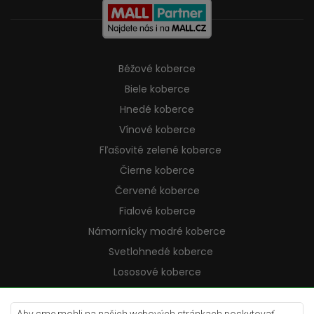
Béžové koberce
Biele koberce
Hnedé koberce
Vínové koberce
Fľašovité zelené koberce
Čierne koberce
Červené koberce
Fialové koberce
Námornícky modré koberce
Svetlohnedé koberce
Lososové koberce
Krémové koberce
Lilac koberce