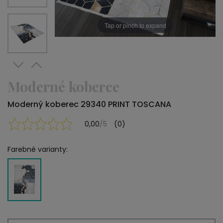
Tap or pinch to expand
Moderné koberce
Moderný koberec 29340 PRINT TOSCANA
0,00
/5
(0)
Farebné varianty: