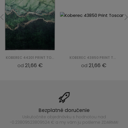
KOBEREC 44201 PRINT TOSCANA
KOBEREC 43850 PRINT TOSCANA
21,66 €
21,66 €
od
od
Bezplatné doručenie
Uskutočnite objednávku s hodnotou nad
-0.23809523809524 € a my vám ju pošleme ZDARMA!