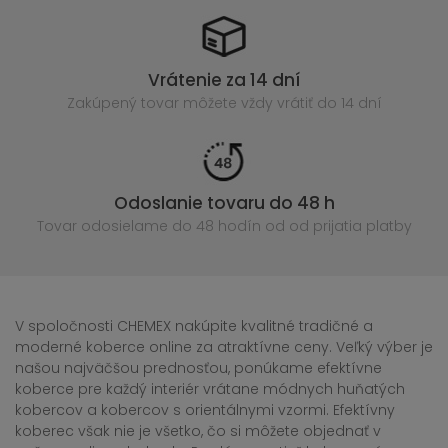
Vrátenie za 14 dní
Zakúpený
tovar môžete vždy vrátiť do 14 dní
Odoslanie tovaru do 48 h
Tovar odosielame do 48 hodín
od od prijatia platby
V spoločnosti CHEMEX nakúpite kvalitné tradičné a
moderné koberce online za atraktívne ceny. Veľký výber je
našou najväčšou prednosťou, ponúkame efektívne
koberce pre každý interiér vrátane módnych huňatých
kobercov a kobercov s orientálnymi vzormi. Efektívny
koberec však nie je všetko, čo si môžete objednať v