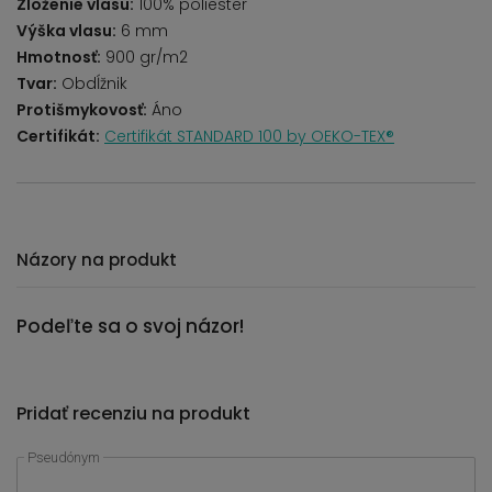
Zloženie vlasu:
100% poliester
Výška vlasu:
6 mm
Hmotnosť:
900 gr/m2
Tvar:
Obdĺžnik
Protišmykovosť:
Áno
Certifikát:
Certifikát STANDARD 100 by OEKO-TEX®
Názory na produkt
Podeľte sa o svoj názor!
Pridať recenziu na produkt
Pseudónym