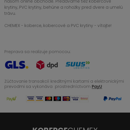
našom online obchode. Predávame tiež kobercové
krytiny, PVC krytiny, behúne a rohožky pred dvere a umelú
trávu.
CHEMEX - koberce, kobercové a PVC krytiny - vítajte!
Preprava sa realizuje pomocou:
Zúčtovanie transakcií kreditnými kartami a elektronickými
prevodmi sa vykonáva
prostredníctvom
PayU