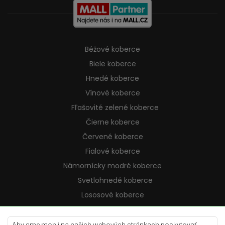
Béžové koberce
Biele koberce
Hnedé koberce
Vínové koberce
Fľašovité zelené koberce
Čierne koberce
Červené koberce
Fialové koberce
Námornícky modré koberce
Svetlohnedé koberce
Lososové koberce
Krémové koberce
Lilac koberce