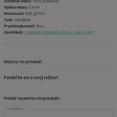
Zloženie vlasu:
100% poliester
Výška vlasu:
6 mm
Hmotnosť:
900 gr/m2
Tvar:
Obdĺžnik
Protišmykovosť:
Áno
Certifikát:
Certifikát STANDARD 100 by OEKO-TEX®
Názory na produkt
Podeľte sa o svoj názor!
Pridať recenziu na produkt
Pseudónym