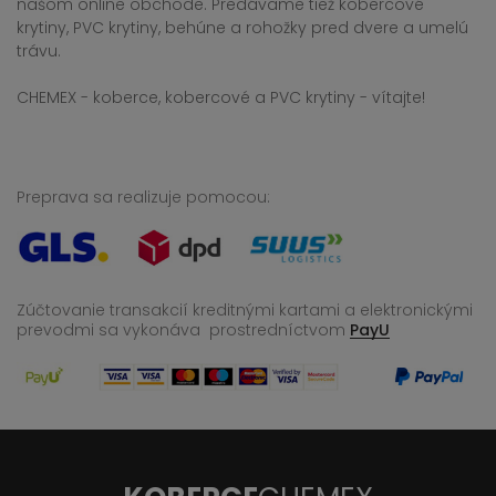
našom online obchode. Predávame tiež kobercové
krytiny, PVC krytiny, behúne a rohožky pred dvere a umelú
trávu.
CHEMEX - koberce, kobercové a PVC krytiny - vítajte!
Preprava sa realizuje pomocou:
Zúčtovanie transakcií kreditnými kartami a elektronickými
prevodmi sa vykonáva
prostredníctvom
PayU