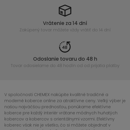
Vrátenie za 14 dní
Zakúpený
tovar môžete vždy vrátiť do 14 dní
Odoslanie tovaru do 48 h
Tovar odosielame do 48 hodín
od od prijatia platby
V spoločnosti CHEMEX nakúpite kvalitné tradičné a
moderné koberce online za atraktívne ceny. Veľký výber je
našou najväčšou prednosťou, ponúkame efektívne
koberce pre každý interiér vrátane módnych huňatých
kobercov a kobercov s orientálnymi vzormi. Efektívny
koberec však nie je všetko, čo si môžete objednať v