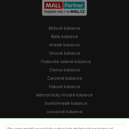
Béžové koberce
Biele koberce
Hnedé koberce
Vínové koberce
Fľašovité zelené koberce
Čierne koberce
Červené koberce
Fialové koberce
Námornícky modré koberce
Svetlohnedé koberce
Lososové koberce
Krémové koberce
Lilac koberce