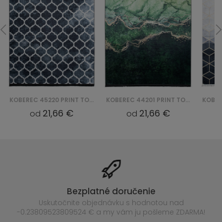
KOBEREC 44201 PRINT TOSCANA
KOBEREC 29340 PRINT TOSCANA
21,66 €
21,66 €
od
od
Bezplatné doručenie
Uskutočnite objednávku s hodnotou nad
-0.23809523809524 € a my vám ju pošleme ZDARMA!