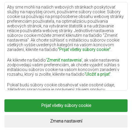
Lilac koberce
Aby sme mohli na našich webových stránkach poskytovať
služby na najvyššej úrovni, používame súbory cookie. Súbory
Žlté koberce
cookie sa používajú na prispôsobenie obsahu webovej stránky
preferenciám používateľa, na optimalizáciu používania
Mätové koberce
webových stránok, na vytváranie štatistík a na udržiavanie
relácie používateľa webovej stránky. Jednotlivé nastavenia
Modré koberce
súborov cookie môžete zmeniť kliknutím na tlačidlo "Zmeniť
nastavenia". Ak chcete súhlasiť s inštaláciou súborov cookie
Oranžové koberce
všetkých vyššie uvedených kategórií na vašom koncovom
Ružové koberce
zariadení, kliknite na tlačidlo
"Prijať všetky súbory cookie"
.
Šedé koberce
Ak kliknete na tlačidlo
'Zmeniť nastavenia'
, ak vaše nastavenia
zodpovedajú vašim preferenciám, ak chcete vyjadriť súhlas s
Terakotové koberce
inštaláciou súborov cookie na vašom koncovom zariadení v
rozsahu, ktorý si zvolíte, kliknite na tlačidlo
'Uložiť a prijať'
.
Zelené koberce
Zlaté koberce
Pokiaľ budú súbory cookie obsahovať vaše osobné údaje,
základom spracovania je oprávnený záujem správcu
osobných údajov (DYWANYCHEMEX) alebo tretích strán v
podobe poskytovania vysokokvalitných služieb na našej
webovej stránke a marketingových aktivít správcu osobných
Prijať všetky súbory cookie
Copyright 2022
Koberce Chemex.
Všetky práva
údajov a jeho dôveryhodných partnerov.
vyhradené.
Viac informácií o súboroch cookie a spracovaní osobných
Realizácia:
www.dimax.pl
Zmena nastavení
údajov nájdete v
Zásadách ochrany osobných údajov
.