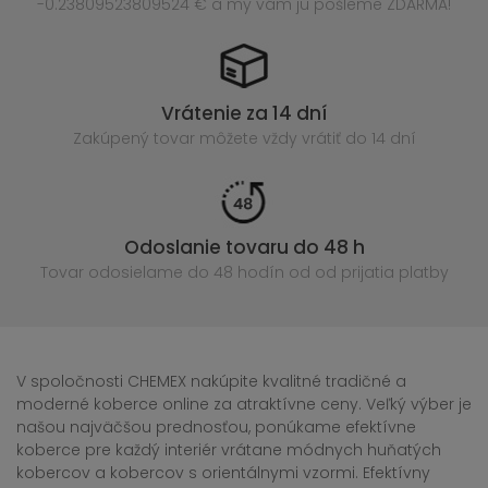
-0.23809523809524 € a my vám ju pošleme ZDARMA!
Vrátenie za 14 dní
Zakúpený
tovar môžete vždy vrátiť do 14 dní
Odoslanie tovaru do 48 h
Tovar odosielame do 48 hodín
od od prijatia platby
V spoločnosti CHEMEX nakúpite kvalitné tradičné a
moderné koberce online za atraktívne ceny. Veľký výber je
našou najväčšou prednosťou, ponúkame efektívne
koberce pre každý interiér vrátane módnych huňatých
kobercov a kobercov s orientálnymi vzormi. Efektívny