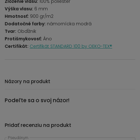
Zloženie vlasu:
100% poliester
Výška vlasu:
6 mm
Hmotnosť:
900 gr/m2
Dodatočné farby:
námornícka modrá
Tvar:
Obdĺžnik
Protišmykovosť:
Áno
Certifikát:
Certifikát STANDARD 100 by OEKO-TEX®
Názory na produkt
Podeľte sa o svoj názor!
Pridať recenziu na produkt
Pseudónym