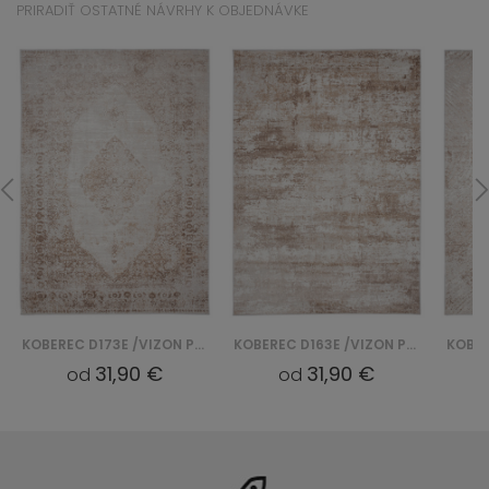
PRIRADIŤ OSTATNÉ NÁVRHY K OBJEDNÁVKE
KOBEREC D173E /VIZON PORTLAND - BIAŁY
KOBEREC D163E /VIZON PORTLAND - BIAŁY
31,90 €
31,90 €
od
od