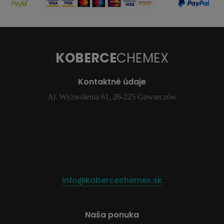
KOBERCE
CHEMEX
Kontaktné údaje
Al. Wyzwolenia 61, 26-225 Gowarczów
info@kobercechemex.sk
Naša ponuka