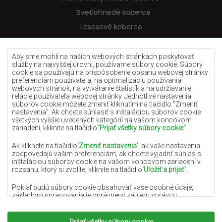
Svetlohnedé koberce
Lososové koberce
Krémové koberce
Lilac koberce
Aby sme mohli na našich webových stránkach poskytovať
služby na najvyššej úrovni, používame súbory cookie. Súbory
Žlté koberce
cookie sa používajú na prispôsobenie obsahu webovej stránky
preferenciám používateľa, na optimalizáciu používania
Mätové koberce
webových stránok, na vytváranie štatistík a na udržiavanie
relácie používateľa webovej stránky. Jednotlivé nastavenia
Modré koberce
súborov cookie môžete zmeniť kliknutím na tlačidlo "Zmeniť
nastavenia". Ak chcete súhlasiť s inštaláciou súborov cookie
Oranžové koberce
všetkých vyššie uvedených kategórií na vašom koncovom
Ružové koberce
zariadení, kliknite na tlačidlo
"Prijať všetky súbory cookie"
.
Šedé koberce
Ak kliknete na tlačidlo
'Zmeniť nastavenia'
, ak vaše nastavenia
zodpovedajú vašim preferenciám, ak chcete vyjadriť súhlas s
Terakotové koberce
inštaláciou súborov cookie na vašom koncovom zariadení v
rozsahu, ktorý si zvolíte, kliknite na tlačidlo
'Uložiť a prijať'
.
Zelené koberce
Zlaté koberce
Pokiaľ budú súbory cookie obsahovať vaše osobné údaje,
základom spracovania je oprávnený záujem správcu
osobných údajov (DYWANYCHEMEX) alebo tretích strán v
podobe poskytovania vysokokvalitných služieb na našej
webovej stránke a marketingových aktivít správcu osobných