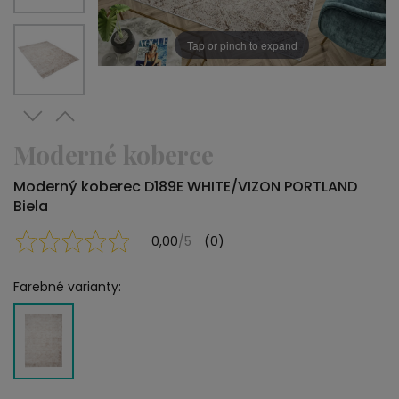
Tap or pinch to expand
Moderné koberce
Moderný koberec D189E WHITE/VIZON PORTLAND
Biela
0,00
/5
(0)
Farebné varianty: