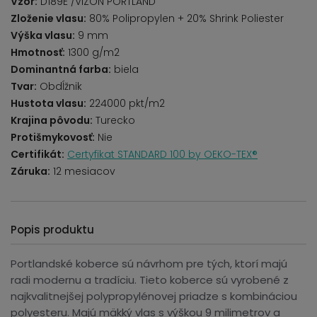
Vzor:
D189E /VIZON PORTLAND
Zloženie vlasu:
80% Polipropylen + 20% Shrink Poliester
Výška vlasu:
9 mm
Hmotnosť:
1300 g/m2
Dominantná farba:
biela
Tvar:
Obdĺžnik
Hustota vlasu:
224000 pkt/m2
Krajina pôvodu:
Turecko
Protišmykovosť:
Nie
Certifikát:
Certyfikat STANDARD 100 by OEKO-TEX®
Záruka:
12 mesiacov
Popis produktu
Portlandské koberce sú návrhom pre tých, ktorí majú
radi modernu a tradíciu. Tieto koberce sú vyrobené z
najkvalitnejšej polypropylénovej priadze s kombináciou
polyesteru. Majú mäkký vlas s výškou 9 milimetrov a