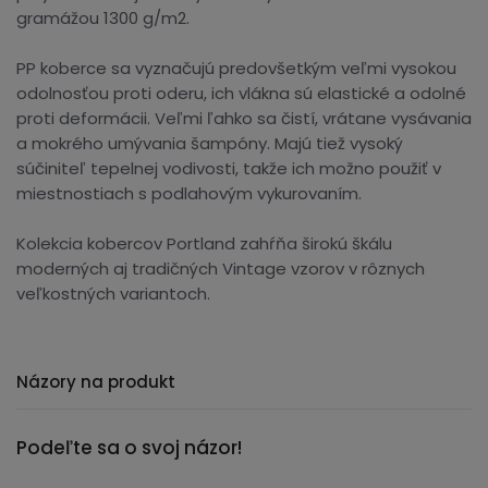
gramážou 1300 g/m2.
PP koberce sa vyznačujú predovšetkým veľmi vysokou
odolnosťou proti oderu, ich vlákna sú elastické a odolné
proti deformácii. Veľmi ľahko sa čistí, vrátane vysávania
a mokrého umývania šampóny. Majú tiež vysoký
súčiniteľ tepelnej vodivosti, takže ich možno použiť v
miestnostiach s podlahovým vykurovaním.
Kolekcia kobercov Portland zahŕňa širokú škálu
moderných aj tradičných Vintage vzorov v rôznych
veľkostných variantoch.
Názory na produkt
Podeľte sa o svoj názor!