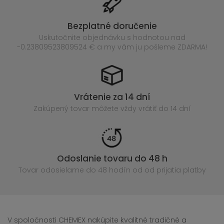
Bezplatné doručenie
Uskutočnite objednávku s hodnotou nad
-0.23809523809524 € a my vám ju pošleme ZDARMA!
Vrátenie za 14 dní
Zakúpený
tovar môžete vždy vrátiť do 14 dní
Odoslanie tovaru do 48 h
Tovar odosielame do 48 hodín
od od prijatia platby
V spoločnosti CHEMEX nakúpite kvalitné tradičné a