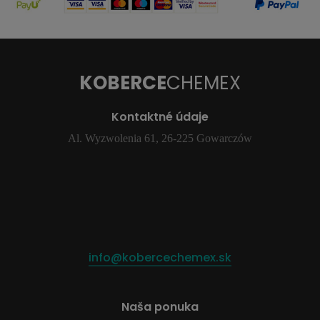
KOBERCE
CHEMEX
Kontaktné údaje
Al. Wyzwolenia 61, 26-225 Gowarczów
info@kobercechemex.sk
Naša ponuka