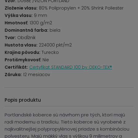
Vzor:
D058E /VIZON PORTLAND
Zloženie vlasu:
80% Polipropylen + 20% Shrink Poliester
Výška vlasu:
9 mm
Hmotnosť:
1300 g/m2
Dominantná farba:
biela
Tvar:
Obdĺžnik
Hustota vlasu:
224000 pkt/m2
Krajina pôvodu:
Turecko
Protišmykovosť:
Nie
Certifikát:
Certyfikat STANDARD 100 by OEKO-TEX®
Záruka:
12 mesiacov
Popis produktu
Portlandské koberce sú návrhom pre tých, ktorí majú
radi modernu a tradíciu. Tieto koberce sú vyrobené z
najkvalitnejšej polypropylénovej priadze s kombináciou
polyesteru. Majú mäkký vlas s výškou 9 milimetrov a