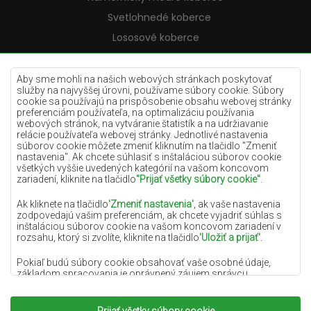
Svetlohnedé koberce
Lososové koberce
Krémové koberce
Lilac koberce
Aby sme mohli na našich webových stránkach poskytovať
služby na najvyššej úrovni, používame súbory cookie. Súbory
Žlté koberce
cookie sa používajú na prispôsobenie obsahu webovej stránky
preferenciám používateľa, na optimalizáciu používania
Mätové koberce
webových stránok, na vytváranie štatistík a na udržiavanie
relácie používateľa webovej stránky. Jednotlivé nastavenia
Modré koberce
súborov cookie môžete zmeniť kliknutím na tlačidlo "Zmeniť
nastavenia". Ak chcete súhlasiť s inštaláciou súborov cookie
Oranžové koberce
všetkých vyššie uvedených kategórií na vašom koncovom
Ružové koberce
zariadení, kliknite na tlačidlo
"Prijať všetky súbory cookie"
.
Šedé koberce
Ak kliknete na tlačidlo
'Zmeniť nastavenia'
, ak vaše nastavenia
zodpovedajú vašim preferenciám, ak chcete vyjadriť súhlas s
Terakotové koberce
inštaláciou súborov cookie na vašom koncovom zariadení v
rozsahu, ktorý si zvolíte, kliknite na tlačidlo
'Uložiť a prijať'
.
Zelené koberce
Zlaté koberce
Pokiaľ budú súbory cookie obsahovať vaše osobné údaje,
základom spracovania je oprávnený záujem správcu
osobných údajov (DYWANYCHEMEX) alebo tretích strán v
podobe poskytovania vysokokvalitných služieb na našej
webovej stránke a marketingových aktivít správcu osobných