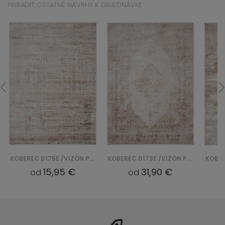
PRIRADIŤ OSTATNÉ NÁVRHY K OBJEDNÁVKE
KOBEREC D175E /VIZON PORTLAND - BIAŁY
KOBEREC D173E /VIZON PORTLAND - BIAŁY
15,95 €
31,90 €
od
od