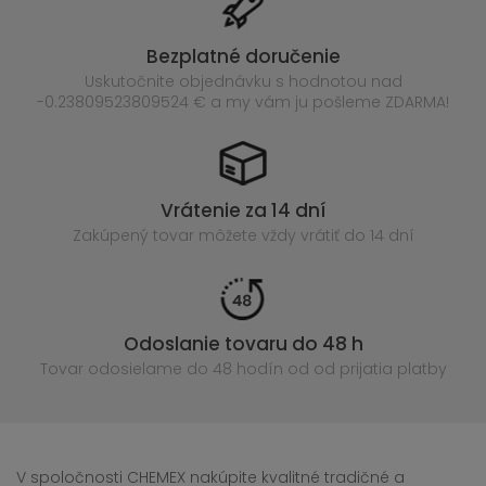
Bezplatné doručenie
Uskutočnite objednávku s hodnotou nad
-0.23809523809524 € a my vám ju pošleme ZDARMA!
Vrátenie za 14 dní
Zakúpený
tovar môžete vždy vrátiť do 14 dní
Odoslanie tovaru do 48 h
Tovar odosielame do 48 hodín
od od prijatia platby
V spoločnosti CHEMEX nakúpite kvalitné tradičné a