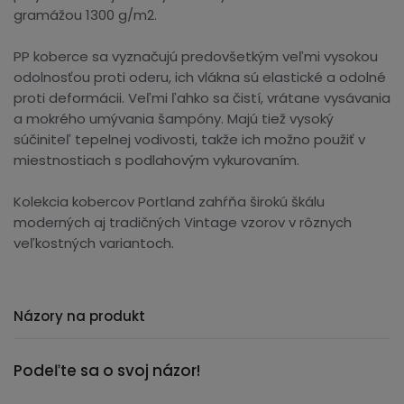
gramážou 1300 g/m2.
PP koberce sa vyznačujú predovšetkým veľmi vysokou
odolnosťou proti oderu, ich vlákna sú elastické a odolné
proti deformácii. Veľmi ľahko sa čistí, vrátane vysávania
a mokrého umývania šampóny. Majú tiež vysoký
súčiniteľ tepelnej vodivosti, takže ich možno použiť v
miestnostiach s podlahovým vykurovaním.
Kolekcia kobercov Portland zahŕňa širokú škálu
moderných aj tradičných Vintage vzorov v rôznych
veľkostných variantoch.
Názory na produkt
Podeľte sa o svoj názor!