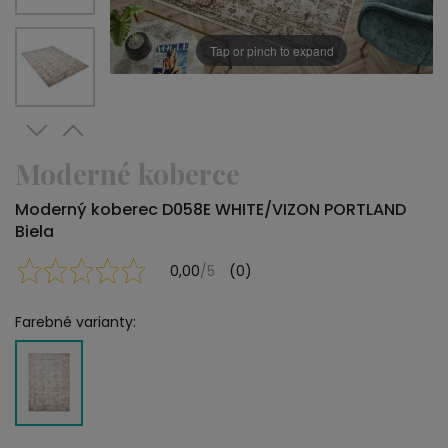
Tap or pinch to expand
Moderné koberce
Moderný koberec D058E WHITE/VIZON PORTLAND
Biela
0,00
/5
(0)
Farebné varianty: