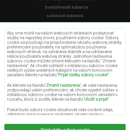
Svetlohnedé koberce
Lososové koberce
Krémové koberce
Lilac koberce
Aby sme mohli na našich webových stránkach poskytovať
služby na najvyššej úrovni, používame súbory cookie. Súbory
Žlté koberce
cookie sa používajú na prispôsobenie obsahu webovej stránky
preferenciám používateľa, na optimalizáciu používania
Mätové koberce
webových stránok, na vytváranie štatistík a na udržiavanie
relácie používateľa webovej stránky. Jednotlivé nastavenia
Modré koberce
súborov cookie môžete zmeniť kliknutím na tlačidlo "Zmeniť
nastavenia". Ak chcete súhlasiť s inštaláciou súborov cookie
Oranžové koberce
všetkých vyššie uvedených kategórií na vašom koncovom
Ružové koberce
zariadení, kliknite na tlačidlo
"Prijať všetky súbory cookie"
.
Šedé koberce
Ak kliknete na tlačidlo
'Zmeniť nastavenia'
, ak vaše nastavenia
zodpovedajú vašim preferenciám, ak chcete vyjadriť súhlas s
Terakotové koberce
inštaláciou súborov cookie na vašom koncovom zariadení v
rozsahu, ktorý si zvolíte, kliknite na tlačidlo
'Uložiť a prijať'
.
Zelené koberce
Zlaté koberce
Pokiaľ budú súbory cookie obsahovať vaše osobné údaje,
základom spracovania je oprávnený záujem správcu
osobných údajov (DYWANYCHEMEX) alebo tretích strán v
podobe poskytovania vysokokvalitných služieb na našej
webovej stránke a marketingových aktivít správcu osobných