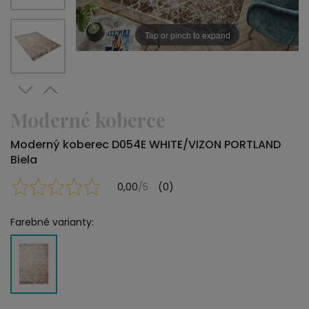
Tap or pinch to expand
Moderné koberce
Moderný koberec D054E WHITE/VIZON PORTLAND
Biela
0,00
/5
(0)
Farebné varianty: