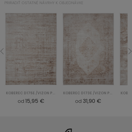
PRIRADIŤ OSTATNÉ NÁVRHY K OBJEDNÁVKE
KOBEREC D175E /VIZON PORTLAND - BIAŁY
KOBEREC D173E /VIZON PORTLAND - BIAŁY
15,95 €
31,90 €
od
od