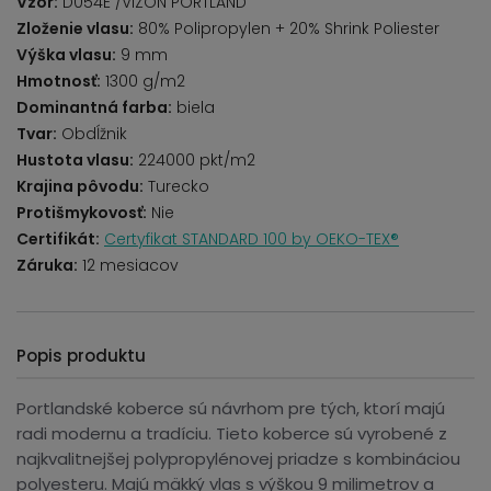
Vzor:
D054E /VIZON PORTLAND
Zloženie vlasu:
80% Polipropylen + 20% Shrink Poliester
Výška vlasu:
9 mm
Hmotnosť:
1300 g/m2
Dominantná farba:
biela
Tvar:
Obdĺžnik
Hustota vlasu:
224000 pkt/m2
Krajina pôvodu:
Turecko
Protišmykovosť:
Nie
Certifikát:
Certyfikat STANDARD 100 by OEKO-TEX®
Záruka:
12 mesiacov
Popis produktu
Portlandské koberce sú návrhom pre tých, ktorí majú
radi modernu a tradíciu. Tieto koberce sú vyrobené z
najkvalitnejšej polypropylénovej priadze s kombináciou
polyesteru. Majú mäkký vlas s výškou 9 milimetrov a