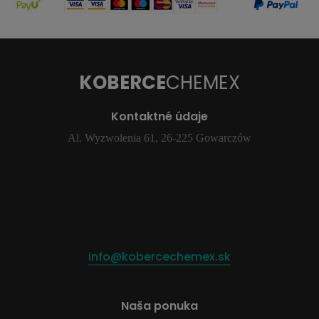
KOBERCE
CHEMEX
Kontaktné údaje
Al. Wyzwolenia 61, 26-225 Gowarczów
info@kobercechemex.sk
Naša ponuka