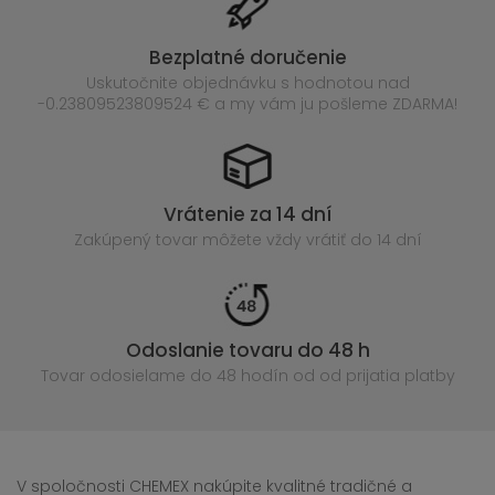
Bezplatné doručenie
Uskutočnite objednávku s hodnotou nad
-0.23809523809524 € a my vám ju pošleme ZDARMA!
Vrátenie za 14 dní
Zakúpený
tovar môžete vždy vrátiť do 14 dní
Odoslanie tovaru do 48 h
Tovar odosielame do 48 hodín
od od prijatia platby
V spoločnosti CHEMEX nakúpite kvalitné tradičné a