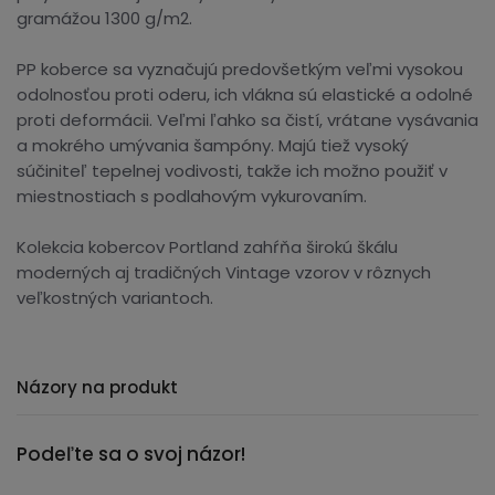
gramážou 1300 g/m2.
PP koberce sa vyznačujú predovšetkým veľmi vysokou
odolnosťou proti oderu, ich vlákna sú elastické a odolné
proti deformácii. Veľmi ľahko sa čistí, vrátane vysávania
a mokrého umývania šampóny. Majú tiež vysoký
súčiniteľ tepelnej vodivosti, takže ich možno použiť v
miestnostiach s podlahovým vykurovaním.
Kolekcia kobercov Portland zahŕňa širokú škálu
moderných aj tradičných Vintage vzorov v rôznych
veľkostných variantoch.
Názory na produkt
Podeľte sa o svoj názor!