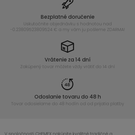
Bezplatné doručenie
Uskutočnite objednávku s hodnotou nad
-0.23809523809524 € a my vám ju pošleme ZDARMA!
Vrátenie za 14 dní
Zakúpený
tovar môžete vždy vrátiť do 14 dní
Odoslanie tovaru do 48 h
Tovar odosielame do 48 hodín
od od prijatia platby
V spoločnosti CHEMEX nakúpite kvalitné tradičné a