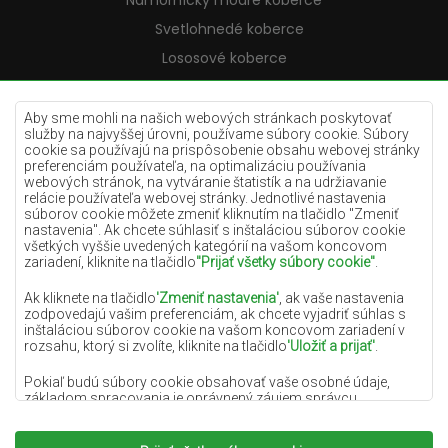
Námornícky modré koberce
Svetlohnedé koberce
Lososové koberce
Krémové koberce
Lilac koberce
Aby sme mohli na našich webových stránkach poskytovať
služby na najvyššej úrovni, používame súbory cookie. Súbory
Žlté koberce
cookie sa používajú na prispôsobenie obsahu webovej stránky
preferenciám používateľa, na optimalizáciu používania
Mätové koberce
webových stránok, na vytváranie štatistík a na udržiavanie
relácie používateľa webovej stránky. Jednotlivé nastavenia
Modré koberce
súborov cookie môžete zmeniť kliknutím na tlačidlo "Zmeniť
nastavenia". Ak chcete súhlasiť s inštaláciou súborov cookie
Oranžové koberce
všetkých vyššie uvedených kategórií na vašom koncovom
Ružové koberce
zariadení, kliknite na tlačidlo
"Prijať všetky súbory cookie"
.
Šedé koberce
Ak kliknete na tlačidlo
'Zmeniť nastavenia'
, ak vaše nastavenia
zodpovedajú vašim preferenciám, ak chcete vyjadriť súhlas s
Terakotové koberce
inštaláciou súborov cookie na vašom koncovom zariadení v
rozsahu, ktorý si zvolíte, kliknite na tlačidlo
'Uložiť a prijať'
.
Zelené koberce
Zlaté koberce
Pokiaľ budú súbory cookie obsahovať vaše osobné údaje,
základom spracovania je oprávnený záujem správcu
osobných údajov (DYWANYCHEMEX) alebo tretích strán v
podobe poskytovania vysokokvalitných služieb na našej
webovej stránke a marketingových aktivít správcu osobných