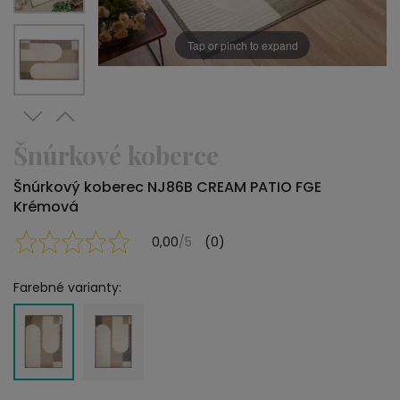
Tap or pinch to expand
Šnúrkové koberce
Šnúrkový koberec NJ86B CREAM PATIO FGE
Krémová
0,00
/5
(0)
Farebné varianty: