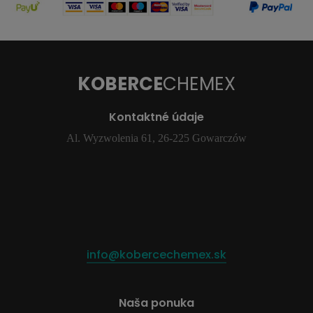
KOBERCE
CHEMEX
Kontaktné údaje
Al. Wyzwolenia 61, 26-225 Gowarczów
info@kobercechemex.sk
Naša ponuka