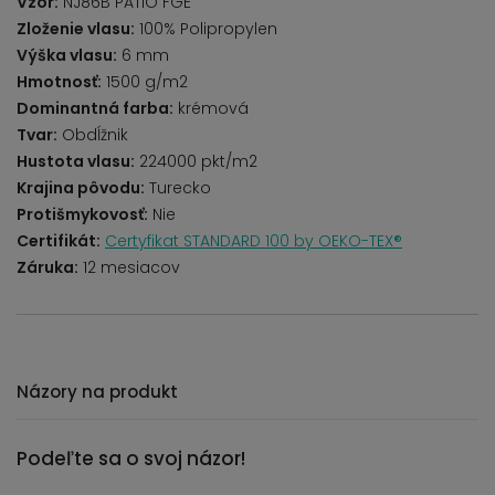
Vzor:
NJ86B PATIO FGE
Zloženie vlasu:
100% Polipropylen
Výška vlasu:
6 mm
Hmotnosť:
1500 g/m2
Dominantná farba:
krémová
Tvar:
Obdĺžnik
Hustota vlasu:
224000 pkt/m2
Krajina pôvodu:
Turecko
Protišmykovosť:
Nie
Certifikát:
Certyfikat STANDARD 100 by OEKO-TEX®
Záruka:
12 mesiacov
Názory na produkt
Podeľte sa o svoj názor!