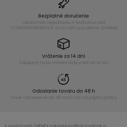
Bezplatné doručenie
Uskutočnite objednávku s hodnotou nad
-0.23809523809524 € a my vám ju pošleme ZDARMA!
Vrátenie za 14 dní
Zakúpený
tovar môžete vždy vrátiť do 14 dní
Odoslanie tovaru do 48 h
Tovar odosielame do 48 hodín
od od prijatia platby
V spoločnosti CHEMEX nakúpite kvalitné tradičné a