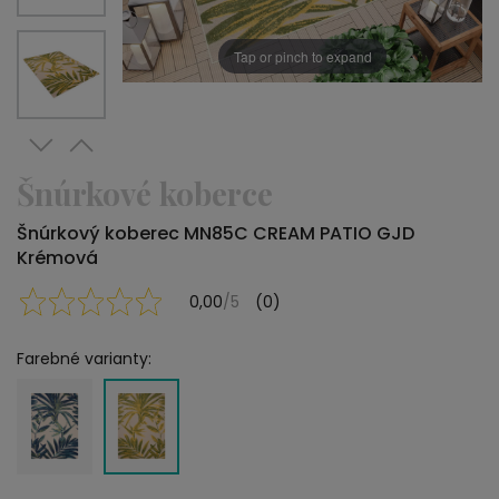
Tap or pinch to expand
Šnúrkové koberce
Šnúrkový koberec MN85C CREAM PATIO GJD
Krémová
0,00
/5
(0)
Farebné varianty: