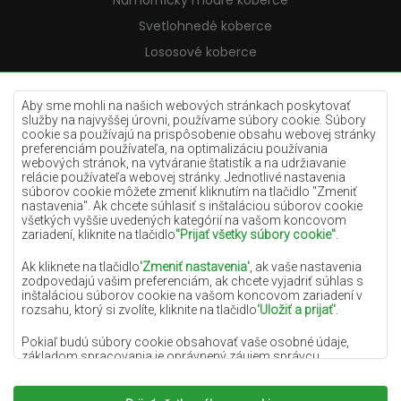
Námornícky modré koberce
Svetlohnedé koberce
Lososové koberce
Krémové koberce
Lilac koberce
Aby sme mohli na našich webových stránkach poskytovať
služby na najvyššej úrovni, používame súbory cookie. Súbory
Žlté koberce
cookie sa používajú na prispôsobenie obsahu webovej stránky
preferenciám používateľa, na optimalizáciu používania
Mätové koberce
webových stránok, na vytváranie štatistík a na udržiavanie
relácie používateľa webovej stránky. Jednotlivé nastavenia
Modré koberce
súborov cookie môžete zmeniť kliknutím na tlačidlo "Zmeniť
nastavenia". Ak chcete súhlasiť s inštaláciou súborov cookie
Oranžové koberce
všetkých vyššie uvedených kategórií na vašom koncovom
Ružové koberce
zariadení, kliknite na tlačidlo
"Prijať všetky súbory cookie"
.
Šedé koberce
Ak kliknete na tlačidlo
'Zmeniť nastavenia'
, ak vaše nastavenia
zodpovedajú vašim preferenciám, ak chcete vyjadriť súhlas s
Terakotové koberce
inštaláciou súborov cookie na vašom koncovom zariadení v
rozsahu, ktorý si zvolíte, kliknite na tlačidlo
'Uložiť a prijať'
.
Zelené koberce
Zlaté koberce
Pokiaľ budú súbory cookie obsahovať vaše osobné údaje,
základom spracovania je oprávnený záujem správcu
osobných údajov (DYWANYCHEMEX) alebo tretích strán v
podobe poskytovania vysokokvalitných služieb na našej
webovej stránke a marketingových aktivít správcu osobných