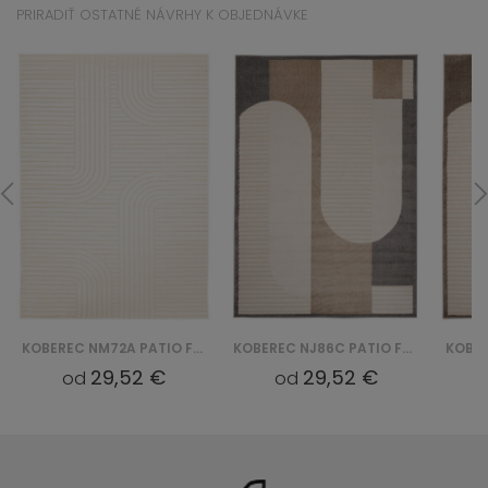
PRIRADIŤ OSTATNÉ NÁVRHY K OBJEDNÁVKE
KOBEREC NM72A PATIO FGE - KREMOWY
KOBEREC NJ86C PATIO FGE - KREMOWY
29,52 €
29,52 €
od
od