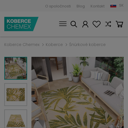
SK
O spoločnosti
Blog
Kontakt
Koberce Chemex
Koberce
Šnúrkové koberce