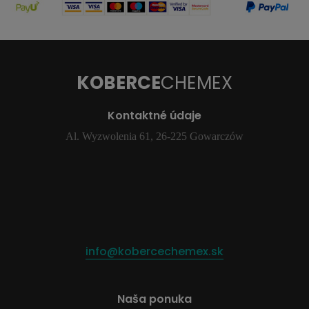
KOBERCE
CHEMEX
Kontaktné údaje
Al. Wyzwolenia 61, 26-225 Gowarczów
info@kobercechemex.sk
Naša ponuka