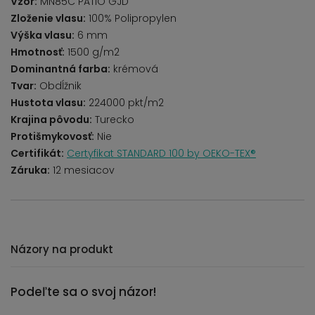
Vzor:
MN85C PATIO GJD
Zloženie vlasu:
100% Polipropylen
Výška vlasu:
6 mm
Hmotnosť:
1500 g/m2
Dominantná farba:
krémová
Tvar:
Obdĺžnik
Hustota vlasu:
224000 pkt/m2
Krajina pôvodu:
Turecko
Protišmykovosť:
Nie
Certifikát:
Certyfikat STANDARD 100 by OEKO-TEX®
Záruka:
12 mesiacov
Názory na produkt
Podeľte sa o svoj názor!