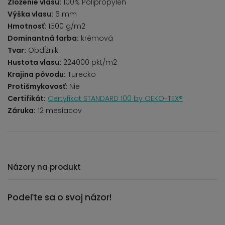
Zloženie vlasu:
100% Polipropylen
Výška vlasu:
6 mm
Hmotnosť:
1500 g/m2
Dominantná farba:
krémová
Tvar:
Obdĺžnik
Hustota vlasu:
224000 pkt/m2
Krajina pôvodu:
Turecko
Protišmykovosť:
Nie
Certifikát:
Certyfikat STANDARD 100 by OEKO-TEX®
Záruka:
12 mesiacov
Názory na produkt
Podeľte sa o svoj názor!