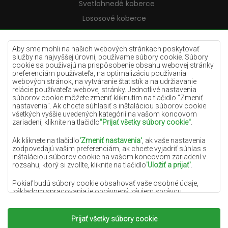
Svetlohnedé koberce
Lososové koberce
Krémové koberce
Lilac koberce
Aby sme mohli na našich webových stránkach poskytovať
služby na najvyššej úrovni, používame súbory cookie. Súbory
Žlté koberce
cookie sa používajú na prispôsobenie obsahu webovej stránky
preferenciám používateľa, na optimalizáciu používania
Mätové koberce
webových stránok, na vytváranie štatistík a na udržiavanie
relácie používateľa webovej stránky. Jednotlivé nastavenia
Modré koberce
súborov cookie môžete zmeniť kliknutím na tlačidlo "Zmeniť
nastavenia". Ak chcete súhlasiť s inštaláciou súborov cookie
Oranžové koberce
všetkých vyššie uvedených kategórií na vašom koncovom
Ružové koberce
zariadení, kliknite na tlačidlo
"Prijať všetky súbory cookie"
.
Šedé koberce
Ak kliknete na tlačidlo
'Zmeniť nastavenia'
, ak vaše nastavenia
zodpovedajú vašim preferenciám, ak chcete vyjadriť súhlas s
Terakotové koberce
inštaláciou súborov cookie na vašom koncovom zariadení v
rozsahu, ktorý si zvolíte, kliknite na tlačidlo
'Uložiť a prijať'
.
Zelené koberce
Zlaté koberce
Pokiaľ budú súbory cookie obsahovať vaše osobné údaje,
základom spracovania je oprávnený záujem správcu
osobných údajov (DYWANYCHEMEX) alebo tretích strán v
podobe poskytovania vysokokvalitných služieb na našej
webovej stránke a marketingových aktivít správcu osobných
Prijať všetky súbory cookie
Copyright 2022
Koberce Chemex.
Všetky práva
údajov a jeho dôveryhodných partnerov.