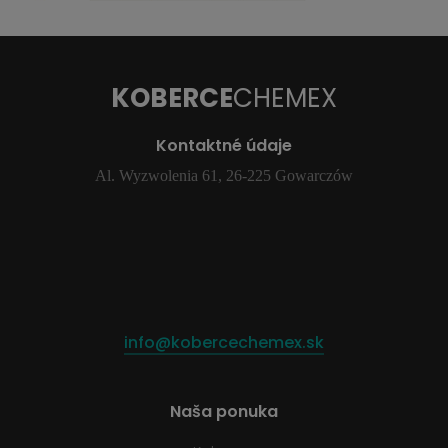
KOBERCE
CHEMEX
Kontaktné údaje
Al. Wyzwolenia 61, 26-225 Gowarczów
info@kobercechemex.sk
Naša ponuka