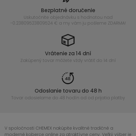
Bezplatné doručenie
Uskutočnite objednávku s hodnotou nad
-0.23809523809524 € a my vám ju pošleme ZDARMA!
Vrátenie za 14 dní
Zakúpený
tovar môžete vždy vrátiť do 14 dní
Odoslanie tovaru do 48 h
Tovar odosielame do 48 hodín
od od prijatia platby
V spoločnosti CHEMEX nakúpite kvalitné tradičné a
moderné koberce online za atraktívne ceny. Veľký výber je