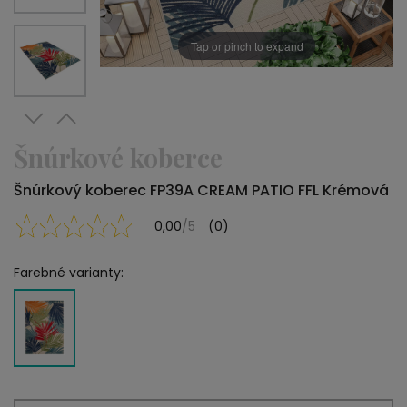
Tap or pinch to expand
Šnúrkové koberce
Šnúrkový koberec FP39A CREAM PATIO FFL Krémová
0,00
/5
(0)
Farebné varianty: